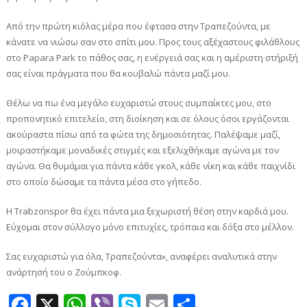
Από την πρώτη κιόλας μέρα που έφτασα στην Τραπεζούντα, με
κάνατε να νιώσω σαν στο σπίτι μου. Προς τους αξέχαστους φιλάθλους
στο Papara Park το πάθος σας, η ενέργειά σας και η αμέριστη στήριξή
σας είναι πράγματα που θα κουβαλώ πάντα μαζί μου.
Θέλω να πω ένα μεγάλο ευχαριστώ στους συμπαίκτες μου, στο
προπονητικό επιτελείο, στη διοίκηση και σε όλους όσοι εργάζονται
ακούραστα πίσω από τα φώτα της δημοσιότητας. Παλέψαμε μαζί,
μοιραστήκαμε μοναδικές στιγμές και εξελιχθήκαμε αγώνα με τον
αγώνα. Θα θυμάμαι για πάντα κάθε γκολ, κάθε νίκη και κάθε παιχνίδι
στο οποίο δώσαμε τα πάντα μέσα στο γήπεδο.
Η Trabzonspor θα έχει πάντα μια ξεχωριστή θέση στην καρδιά μου.
Εύχομαι στον σύλλογο μόνο επιτυχίες, τρόπαια και δόξα στο μέλλον.
Σας ευχαριστώ για όλα, Τραπεζούντα», αναφέρει αναλυτικά στην
ανάρτησή του ο Ζούμπκοφ.
Facebook
X
WhatsApp
Viber
Skype
Email
Μοιραστεί