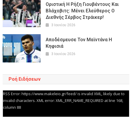
Οριστική Η Ρήξη Γιουβέντους Και
Βλάχοβιτς: Μένει Ελεύθερος Ο
Διεθνής Σέρβος Στράικερ!
3 Ιουνίου 2026
Αποδέσμευσε Τον Μαϊντάνα Η
Κηφισιά
3 Ιουνίου 2026
Ροή Ειδήσεων
RSS Error: https://www.makeleio.gr/feed/ is invalid XML, likely due to
invalid characters. XML error: XML_ERR_NAME_REQUIRED at line 168,
column 88