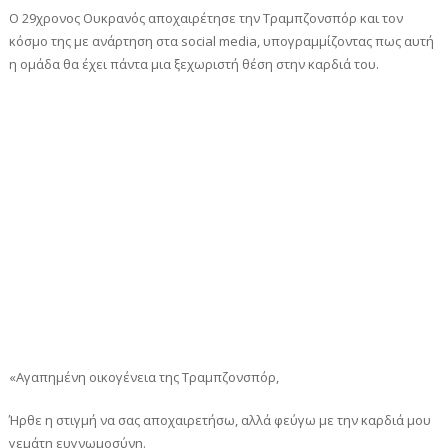
Ο 29χρονος Ουκρανός αποχαιρέτησε την Τραμπζονσπόρ και τον
κόσμο της με ανάρτηση στα social media, υπογραμμίζοντας πως αυτή
η ομάδα θα έχει πάντα μια ξεχωριστή θέση στην καρδιά του.
«Αγαπημένη οικογένεια της Τραμπζονσπόρ,
Ήρθε η στιγμή να σας αποχαιρετήσω, αλλά φεύγω με την καρδιά μου
γεμάτη ευγνωμοσύνη.