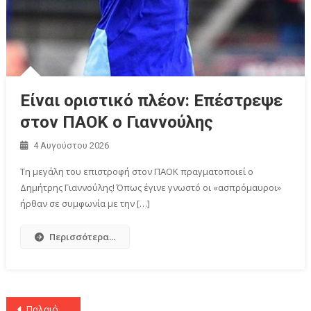
Είναι οριστικό πλέον: Επέστρεψε
στον ΠΑΟΚ ο Γιαννούλης
4 Αυγούστου 2026
Τη μεγάλη του επιστροφή στον ΠΑΟΚ πραγματοποιεί ο
Δημήτρης Γιαννούλης! Όπως έγινε γνωστό οι «ασπρόμαυροι»
ήρθαν σε συμφωνία με την […]
Περισσότερα...
Πλοήγηση
Παλαιότερα άρθρα