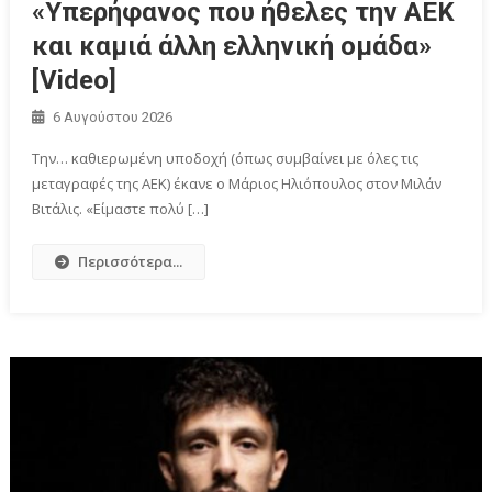
«Υπερήφανος που ήθελες την ΑΕΚ
και καμιά άλλη ελληνική ομάδα»
[Video]
6 Αυγούστου 2026
Την… καθιερωμένη υποδοχή (όπως συμβαίνει με όλες τις
μεταγραφές της ΑΕΚ) έκανε ο Μάριος Ηλιόπουλος στον Μιλάν
Βιτάλις. «Είμαστε πολύ […]
Περισσότερα...