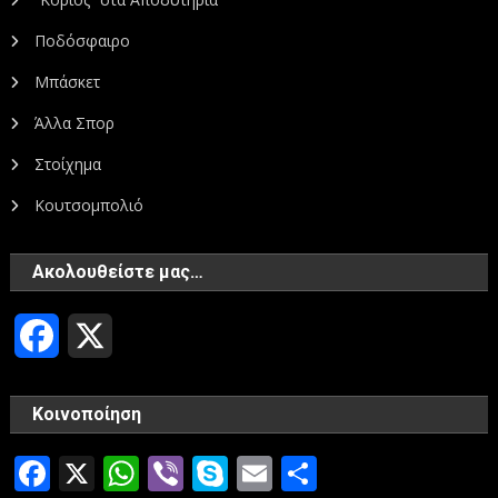
Ποδόσφαιρο
Μπάσκετ
Άλλα Σπορ
Στοίχημα
Κουτσομπολιό
Ακολουθείστε μας…
Facebook
X
Κοινοποίηση
Facebook
X
WhatsApp
Viber
Skype
Email
Μοιραστεί