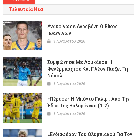
άρθρων
Τελευταία Νέα
Aνακοίνωσε Αγραβάνη Ο Βίκος
Ιωαννίνων
8 Αυγούστου 2026
Συμφώνησε Με Λουκάκου Η
Φενέρμπαχτσε Και Πλέον Πιέζει Τη
Νάπολι
8 Αυγούστου 2026
«Πέρασε» Η Μπόντο Γκλιμτ Από Την
Έδρα Της Βαλερένγκα (1-2)
8 Αυγούστου 2026
«Ενδιαφέρον Του Ολυμπιακού Για Τον