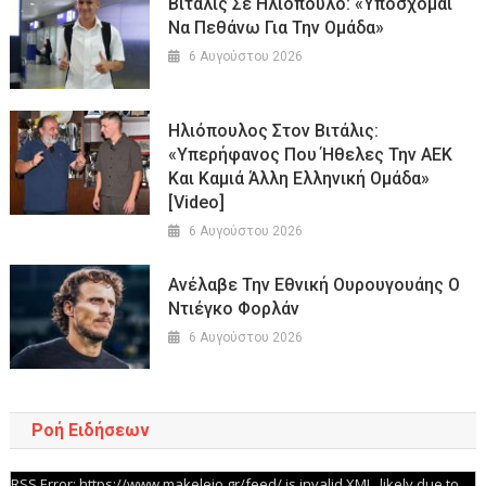
Bιτάλις Σε Ηλιόπουλο: «Υπόσχομαι
Να Πεθάνω Για Την Ομάδα»
6 Αυγούστου 2026
Ηλιόπουλος Στον Βιτάλις:
«Υπερήφανος Που Ήθελες Την ΑΕΚ
Και Καμιά Άλλη Ελληνική Ομάδα»
[Video]
6 Αυγούστου 2026
Ανέλαβε Την Εθνική Ουρουγουάης Ο
Ντιέγκο Φορλάν
6 Αυγούστου 2026
Ροή Ειδήσεων
RSS Error: https://www.makeleio.gr/feed/ is invalid XML, likely due to