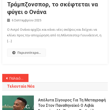
Τράμπζονσπορ, το σκέφτεται να
φύγει ο Ονάνα
6 Σεπτεμβρίου 2025
Ο Αντρέ Ονάνα αρχίζει και κάνει νέες σκέψεις και δείχνει να
κλίνει προς την αποχώρηση από τη Μάντσεστερ Γιουνάιτεντ, η
[…]
Περισσότερα...
Πλοήγηση
Παλαιότερα άρθρα
άρθρων
Τελευταία Νέα
Απόλυτα Σίγουρος Για Τη Μεταγραφή
Του Στον Παναθηναϊκό Ο Λιβάι