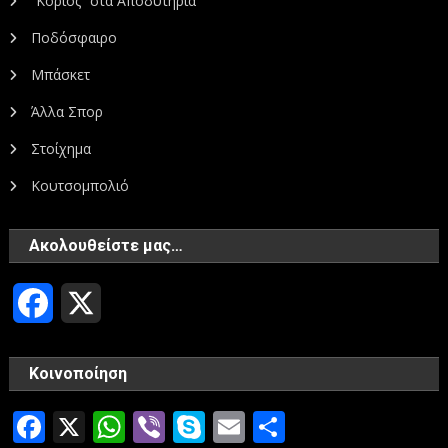
“Κοριός” στα Αποδυτήρια
Ποδόσφαιρο
Μπάσκετ
Άλλα Σπορ
Στοίχημα
Κουτσομπολιό
Ακολουθείστε μας…
Facebook
X
Κοινοποίηση
Facebook
X
WhatsApp
Viber
Skype
Email
Μοιραστεί