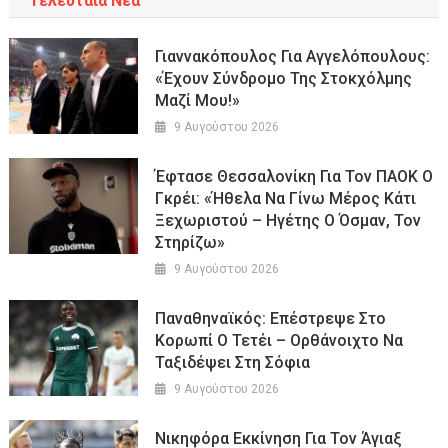
Τελευταία Νέα
Γιαννακόπουλος Για Αγγελόπουλους:
«Έχουν Σύνδρομο Της Στοκχόλμης
Μαζί Μου!»
9 Αυγούστου 2026
Έφτασε Θεσσαλονίκη Για Τον ΠΑΟΚ Ο
Γκρέι: «Ήθελα Να Γίνω Μέρος Κάτι
Ξεχωριστού – Ηγέτης Ο Όσμαν, Τον
Στηρίζω»
9 Αυγούστου 2026
Παναθηναϊκός: Επέστρεψε Στο
Κορωπί Ο Τετέι – Ορθάνοιχτο Να
Ταξιδέψει Στη Σόφια
9 Αυγούστου 2026
Νικηφόρα Εκκίνηση Για Τον Άγιαξ