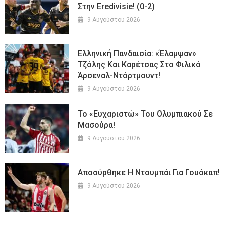
Στην Eredivisie! (0-2)
9 Αυγούστου 2026
Ελληνική Πανδαισία: «Έλαμψαν»
Τζόλης Και Καρέτσας Στο Φιλικό
Άρσεναλ-Ντόρτμουντ!
9 Αυγούστου 2026
Το «ευχαριστώ» Του Ολυμπιακού Σε
Μασούρα!
9 Αυγούστου 2026
Aποσύρθηκε Η Ντουμπάι Για Γουόκαπ!
9 Αυγούστου 2026