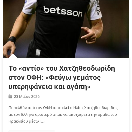
Το «αντίο» του Χατζηθεοδωρίδη
στον ΟΦΗ: «Φεύγω γεμάτος
υπερηφάνεια και αγάπη»
23 Μαΐου 2026
Παρελθόν από τον ΟΦΗ αποτελεί ο Ηλίας Χατζηθεοδωρίδης,
με τον Έλληνα αριστερό μπακ να αποχαιρετά την ομάδα του
Ηρακλείου μέσω […]