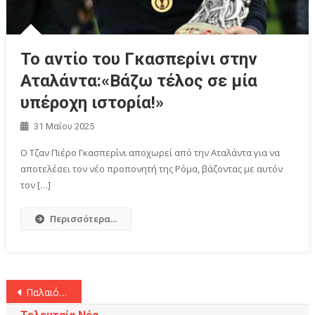
To αντίο του Γκασπερίνι στην
Αταλάντα:«Βάζω τέλος σε μία
υπέροχη ιστορία!»
31 Μαΐου 2025
Ο Τζαν Πιέρο Γκασπερίνι αποχωρεί από την Αταλάντα για να
αποτελέσει τον νέο προπονητή της Ρόμα, βάζοντας με αυτόν
τον […]
Περισσότερα...
Πλοήγηση
Παλαιότερα άρθρα
άρθρων