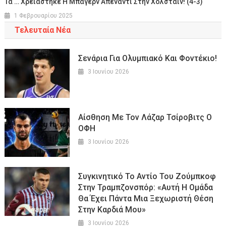
Τα … Χρειάστηκε Η Μπάγερν Απέναντι Στην Χολστάιν! (4-3)
1 Φεβρουαρίου 2025
Τελευταία Νέα
Σενάρια Για Ολυμπιακό Και Φοντέκιο!
3 Ιουνίου 2026
Αίσθηση Με Τον Λάζαρ Τσίροβιτς Ο
ΟΦΗ
3 Ιουνίου 2026
Συγκινητικό Το Αντίο Του Ζούμπκοφ
Στην Τραμπζονσπόρ: «Αυτή Η Ομάδα
Θα Έχει Πάντα Μια Ξεχωριστή Θέση
Στην Καρδιά Μου»
3 Ιουνίου 2026