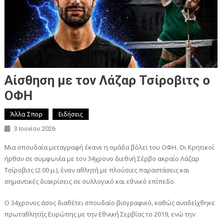
Αίσθηση με τον Λάζαρ Τσίροβιτς ο
ΟΦΗ
Άλλα Σπορ
Ειδήσεις
3 Ιουνίου 2026
Μια σπουδαία μεταγραφή έκανε η ομάδα βόλεϊ του ΟΦΗ. Οι Κρητικοί
ήρθαν σε συμφωνία με τον 34χρονο διεθνή Σέρβο ακραίο Λάζαρ
Τσίροβιτς (2.00 μ.), έναν αθλητή με πλούσιες παραστάσεις και
σημαντικές διακρίσεις σε συλλογικό και εθνικό επίπεδο.
Ο 34χρονος άσος διαθέτει σπουδαίο βιογραφικό, καθώς αναδείχθηκε
πρωταθλητής Ευρώπης με την Εθνική Σερβίας το 2019, ενώ την