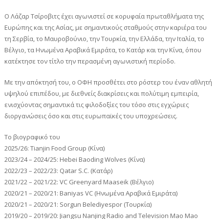
Ο Λάζαρ Τσίροβιτς έχει αγωνιστεί σε κορυφαία πρωταθλήματα της
Ευρώπης και της Ασίας, με σημαντικούς σταθμούς στην καριέρα του
τη Σερβία, το Μαυροβούνιο, την Τουρκία, την Ελλάδα, την Ιταλία, το
Βέλγιο, τα Ηνωμένα Αραβικά Εμιράτα, το Κατάρ και την Κίνα, όπου
κατέκτησε τον τίτλο την περασμένη αγωνιστική περίοδο.
Με την απόκτησή του, ο ΟΦΗ προσθέτει στο ρόστερ του έναν αθλητή
υψηλού επιπέδου, με διεθνείς διακρίσεις και πολύτιμη εμπειρία,
ενισχύοντας σημαντικά τις φιλοδοξίες του τόσο στις εγχώριες
διοργανώσεις όσο και στις ευρωπαϊκές του υποχρεώσεις.
Το βιογραφικό του
2025/26: Tianjin Food Group (Κίνα)
2023/24 – 2024/25: Hebei Baoding Wolves (Κίνα)
2022/23 – 2022/23: Qatar S.C. (Κατάρ)
2021/22 – 2021/22: VC Greenyard Maaseik (Βέλγιο)
2020/21 – 2020/21: Baniyas VC (Ηνωμένα Αραβικά Εμιράτα)
2020/21 – 2020/21: Sorgun Belediyespor (Τουρκία)
2019/20 – 2019/20: Jiangsu Nanjing Radio and Television Mao Mao