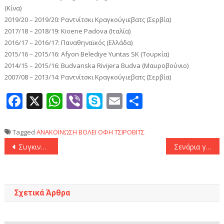
(Κίνα)
2019/20 – 2019/20: Ραντνίτσκι Κραγκούγιεβατς (Σερβία)
2017/18 – 2018/19: Kioene Padova (Ιταλία)
2016/17 – 2016/17: Παναθηναϊκός (Ελλάδα)
2015/16 – 2015/16: Afyon Belediye Yuntas SK (Τουρκία)
2014/15 – 2015/16: Budvanska Rivijera Budva (Μαυροβούνιο)
2007/08 – 2013/14: Ραντνίτσκι Κραγκούγιεβατς (Σερβία)
Facebook
X
WhatsApp
Viber
Skype
Email
Μοιραστεί
Tagged
ΑΝΑΚΟΙΝΩΣΗ
ΒΟΛΕΪ
ΟΦΗ
ΤΣΙΡΟΒΙΤΣ
Πλοήγηση
Συγκινητικό το αντίο του Ζούμπκοφ στην Τραμπζονσπόρ: «Αυτή η ομάδα θα έχει πάντα μια ξεχωριστή θέση στην καρδιά μου»
Σενάρια για Ολυμπιακό και Φοντέκιο!
άρθρων
Σχετικά Άρθρα