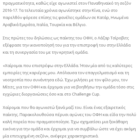
πραγματικότητα, καθώς είχε αγωνιστεί στον Παναθηναϊκό τη σεζόν
2016-17. Τα τελευταία χρόνια αγωνίστηκε στην Κίνα, ενώ στο
παρελθόν φόρεσε επίσης τις φανέλες ομάδων σε Κατάρ, Ηνωμένα
Αραβικά Εμιράτα, Ιταλία, Τουρκία και Βέλγιο.
Στις πρώτες του δηλώσεις ως παίκτης του ΟΦΗ, ο Λάζαρ Τσίροβιτς
εξέφρασε την ικανοποίησή του για την επιστροφή του στην Ελλάδα
και τη συνεργασία του με την κρητική ομάδα.
«Χαίρομαι που επιστρέφω στην Ελλάδα. Ήταν μία από τις καλύτερες
εμπειρίες της καριέρας μου. Απόλαυσα τον επαγγελματισμό και τη
νοοτροπία που συνάντησα εδώ. Έχω μιλήσει με τον φίλο μου, τον
Μίτιτς, για τον ΟΦΗ και έρχομαι για να βοηθήσω την ομάδα τόσο στις
εγχώριες διοργανώσεις όσο και στο Challenge Cup.
Χαίρομαι που θα αγωνιστώ ξανά μαζί του. Είναι ένας εξαιρετικός
παίκτης. Παρακολουθούσα πέρυσι αγώνες του ΟΦΗ και είδα την πολύ
καλή πορεία που πραγματοποίησε. Έχω σχηματίσει μια ξεκάθαρη
εικόνα για την ομάδα και έρχομαι για να συμβάλω ώστε να έχει ακόμη
μία επιτυχημένη σεζόν», ανέφερε χαρακτηριστικά.