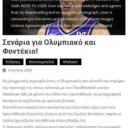
Utah. NOTE TO USER: User expressly acknowledges and agrees
that, by downloading and or using this photograph, User is
consenting to the terms and conditions of the Getty Images
License Agreement. (Photo by Alex Goodlett/Getty Images)
Σενάρια για Ολυμπιακό και
Φοντέκιο!
Ειδήσεις
Κουτσομπολιό
Μπάσκετ
3 Ιουνίου 2026
Σε μία χρονική συγκυρία όπου ο Ολυμπιακός στο σύνολό του στρέφει
την προσοχή του στους τελικούς με τον Παναθηναϊκό για την
Stoiximan GBL με φόντο τον τίτλο του πρωταθλητή, τα μεταγραφικά
σενάρια συνεχίζονται με αμείωτη ένταση
Ένα από τα ονόματα που ακούγεται τις τελευταίες ώρες για τους
πρωταθλητές Ευρώπης είναι κι αυτό του Σιμόνε Φοντέκιο, παρότι ο
Ιταλός αγωνίζεται στο NBA και στους Μαϊάμι Χιτ.
Ο 30χρονος Ιταλός φόργουορντ αποτελεί πιθανότατα τον κορυφαίο