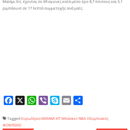
Μαϊάμι Χιτ, έχοντας σε 69 αγώνες κατά μέσο όρο 8,7 πόντους και 3,1
ριμπάουντ σε 17 λεπτά συμμετοχής ανά ματς.
Facebook
X
WhatsApp
Viber
Skype
Email
Μοιραστεί
Tagged
Ευρωλίγκα
ΜΑΊΑΜΙ ΧΙΤ
Μπάσκετ
ΝΒΑ
Ολυμπιακός
ΦΟΝΤΕΚΙΟ