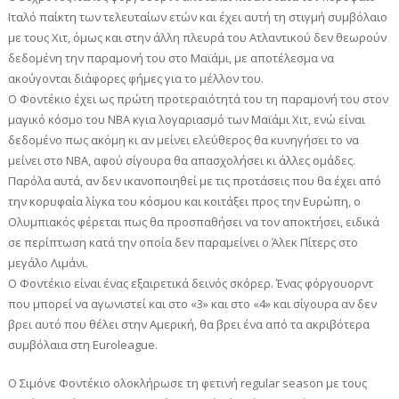
Ιταλό παίκτη των τελευταίων ετών και έχει αυτή τη στιγμή συμβόλαιο
με τους Χιτ, όμως και στην άλλη πλευρά του Ατλαντικού δεν θεωρούν
δεδομένη την παραμονή του στο Μαϊάμι, με αποτέλεσμα να
ακούγονται διάφορες φήμες για το μέλλον του.
Ο Φοντέκιο έχει ως πρώτη προτεραιότητά του τη παραμονή του στον
μαγικό κόσμο του ΝΒΑ κγια λογαριασμό των Μαϊάμι Χιτ, ενώ είναι
δεδομένο πως ακόμη κι αν μείνει ελεύθερος θα κυνηγήσει το να
μείνει στο NBA, αφού σίγουρα θα απασχολήσει κι άλλες ομάδες.
Παρόλα αυτά, αν δεν ικανοποιηθεί με τις προτάσεις που θα έχει από
την κορυφαία λίγκα του κόσμου και κοιτάξει προς την Ευρώπη, ο
Ολυμπιακός φέρεται πως θα προσπαθήσει να τον αποκτήσει, ειδικά
σε περίπτωση κατά την οποία δεν παραμείνει ο Άλεκ Πίτερς στο
μεγάλο Λιμάνι.
Ο Φοντέκιο είναι ένας εξαιρετικά δεινός σκόρερ. Ένας φόργουορντ
που μπορεί να αγωνιστεί και στο «3» και στο «4» και σίγουρα αν δεν
βρει αυτό που θέλει στην Αμερική, θα βρει ένα από τα ακριβότερα
συμβόλαια στη Euroleague.
Ο Σιμόνε Φοντέκιο ολοκλήρωσε τη φετινή regular season με τους