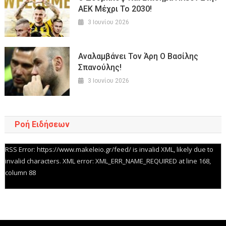
ΑΕΚ Μέχρι Το 2030!
3 Ιουνίου 2026
Αναλαμβάνει Τον Άρη Ο Βασίλης
Σπανούλης!
3 Ιουνίου 2026
Ροή Ειδήσεων
RSS Error: https://www.makeleio.gr/feed/ is invalid XML, likely due to
invalid characters. XML error: XML_ERR_NAME_REQUIRED at line 168,
column 88