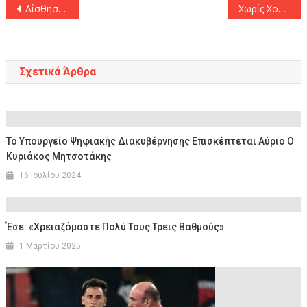
Πλοήγηση
Αίσθηση με τον Λάζαρ Τσίροβιτς ο ΟΦΗ
Χωρίς Χολ και Νιλικίνα η 12άδα του Ολυμπιακού
άρθρων
Σχετικά Άρθρα
Το Υπουργείο Ψηφιακής Διακυβέρνησης Επισκέπτεται Αύριο Ο
Κυριάκος Μητσοτάκης
16 Ιουλίου 2024
Έσε: «Χρειαζόμαστε Πολύ Τους Τρεις Βαθμούς»
1 Μαρτίου 2025