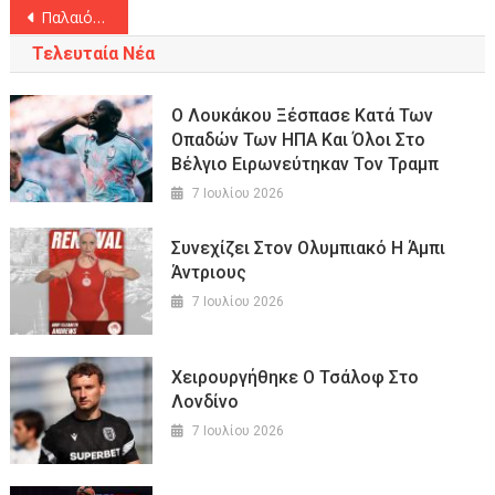
Πλοήγηση
Παλαιότερα άρθρα
άρθρων
Τελευταία Νέα
Ο Λουκάκου Ξέσπασε Κατά Των
Οπαδών Των ΗΠΑ Και Όλοι Στο
Βέλγιο Ειρωνεύτηκαν Τον Τραμπ
7 Ιουλίου 2026
Συνεχίζει Στον Ολυμπιακό Η Άμπι
Άντριους
7 Ιουλίου 2026
Χειρουργήθηκε Ο Τσάλοφ Στο
Λονδίνο
7 Ιουλίου 2026