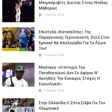
Μπιμπέροβιτς Διετίας Στους Ντάλας
Μάβερικς
7 Ιουλίου 2026
Επιστολή «καταπέλτης» Της
Παραγουανής Γερουσιαστή: Ζητά Στον
Εμπαπέ Να Απολογηθεί Για Τα Λόγια
Του!
7 Ιουλίου 2026
Μπόνγκα: «Η Ιστορία Του
Παναθηναϊκού Δεν Σε Αφήνει Ν’
Αρνηθείς Την Ευκαιρία, Στόχος Η
Ευρωλίγκα!»
7 Ιουλίου 2026
Στην Ολλανδία Ο Ζότα Σίλβα Για Τον
Ολυμπιακό