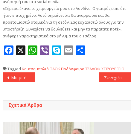
ανάρτησή του στα social media.
«Σήμερα έκανα το χειρουργείο μου στο Λονδίνο. Ο γιατρός είπε ότι
ήταν επιτυχημένο. Αυτό σημαίνει ότι θα αναρρώσω και θα
προετοιμαστώ ατομικά για τη σεζόν. Σας ευχαριστώ όλους για την
υποστήριξη. Συνεχίστε να δουλεύετε και μην τα παρατάτε ποτέ»,
ανέφερε χαρακτηριστικά στο μήνυμά του ο Τσάλοφ.
Facebook
X
WhatsApp
Viber
Skype
Email
Μοιραστεί
Tagged
Κουτσομπολιό
ΠΑΟΚ
Ποδόσφαιρο
ΤΣΑΛΟΦ
ΧΕΙΡΟΥΡΓΕΙΟ
Πλοήγηση
Μπιμπέροβιτς διετίας στους Ντάλας Μάβερικς
Συνεχίζει στον Ολυμπιακό η Άμπι Άντριους
άρθρων
Σχετικά Άρθρα