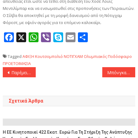
απευθείας έτσι ώστε να τεθεί στη διάθεση του Χοσέ Λουίς
Μεντιλίμπαρ και να ενσωματωθεί στις προπονήσεις των Πειραιωτών.
Ο Σίλβα θα αποκτηθεί με τη μορφή δανεισμού από τη Νότιγχαμ
Φόρεστ, με οψιόν αγοράς για το επόμενο καλοκαίρι.
Facebook
X
WhatsApp
Viber
Skype
Email
Μοιραστεί
Tagged
ΑΦΙΞΗ
Κουτσομπολιό
ΝΟΤΙΓΧΑΜ
Ολυμπιακός
Ποδόσφαιρο
ΠΡΟΕΤΟΙΜΑΣΙΑ
Πλοήγηση
Παρέμεινε στο Περιστέρι ο Κάριους
Μπόνγκα: «Η ιστορία του Παναθηναϊκού δεν σε αφήνει ν’ αρνηθείς την ευκαιρία, στόχος η Ευρωλίγκα!»
άρθρων
Σχετικά Άρθρα
Η ΕΕ Κινητοποιεί 422 Εκατ. Ευρώ Για Τη Στήριξη Της Ανάπτυξης