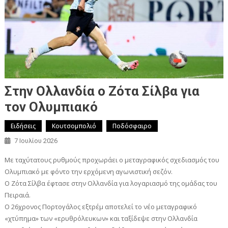
Στην Ολλανδία ο Ζότα Σίλβα για
τον Ολυμπιακό
Ειδήσεις
Κουτσομπολιό
Ποδόσφαιρο
7 Ιουλίου 2026
Με ταχύτατους ρυθμούς προχωράει ο μεταγραφικός σχεδιασμός του
Ολυμπιακό με φόντο την ερχόμενη αγωνιστική σεζόν.
Ο Ζότα Σίλβα έφτασε στην Ολλανδία για λογαριασμό της ομάδας του
Πειραιά.
Ο 26χρονος Πορτογάλος εξτρέμ αποτελεί το νέο μεταγραφικό
«χτύπημα» των «ερυθρόλευκων» και ταξίδεψε στην Ολλανδία