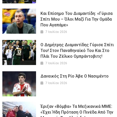
Και Επίσημο Του Διαμαντίδη: «Γύρισα
Σπίτι Μου – Όλοι Μαζί Για Την Ομάδα
Που Αγαπάμε»
7 Ιουλίου 2026
Ο Δημήτρης Διαμαντίδης Γύρισε Σπίτι
Του! Στον Παναθηναϊκό Του Και Στο
Πλάι Του Ζέλικο Ομπράντοβιτς!
7 Ιουλίου 2026
Δανεικός Στη Ρίο Άβε Ο Νασιμέντο
7 Ιουλίου 2026
Έριξαν «βόμβα» Τα Μεξικανικά ΜΜΕ:
«Έχει Ήδη Πρόταση Ο Πινέδα Από Την