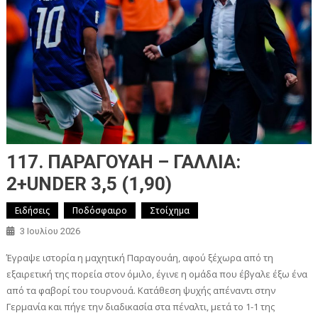
117. ΠΑΡΑΓΟΥΑΗ – ΓΑΛΛΙΑ:
2+UNDER 3,5 (1,90)
Ειδήσεις
Ποδόσφαιρο
Στοίχημα
3 Ιουλίου 2026
Έγραψε ιστορία η μαχητική Παραγουάη, αφού ξέχωρα από τη
εξαιρετική της πορεία στον όμιλο, έγινε η ομάδα που έβγαλε έξω ένα
από τα φαβορί του τουρνουά. Κατάθεση ψυχής απέναντι στην
Γερμανία και πήγε την διαδικασία στα πέναλτι, μετά το 1-1 της