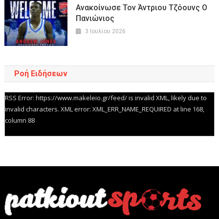
Ανακοίνωσε Τον Άντριου Τζόουνς Ο
Πανιώνιος
3 Ιουλίου 2026
Ροή Ειδήσεων
RSS Error: https://www.makeleio.gr/feed/ is invalid XML, likely due to
invalid characters. XML error: XML_ERR_NAME_REQUIRED at line 168,
column 88