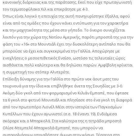
κανονικής διάρκειας και της παράτασης. Εκεί που είχε πρωταγωνιστή
τον τερματοφύλακα Χιλ και επικράτησε με 4-3.
Όπως είναι λογικό η επιτυχία της αυτή πανηγυρίστηκε έξαλλα, αφού
είναι από τις ομάδες που έχουν κάνει εντύπωση για τον χαρακτήρα
και την μαχητικότητα της μέσα στο γήπεδο. Το όνειρο συνεχίζεται
λοιπόν για την χώρα της Νοτίου Αμερικής, παρότι μπροστά της για την
φάση του «16» στο Μουντιάλ έχει την δυσκολότερη αντίπαλο που θα
μπορούσε να έχει και συγκεκριμένα την Γαλλία. Αποχώρησε με
ενοχλήσεις ο μεσοεπιθετικός Ενσίσο, ωστόσο τις τελευταίες ώρες
αισθάνεται πολύ καλύτερα και θα δηλώσει παρών. Αμφίβολη κρίνεται
η συμμετοχή του στόπερ Αλντερέτε.
Επίδειξη δύναμης για την Γαλλία στο πρώτο νοκ άουτ ματς του
τουρνουά για την ίδια και επιβλήθηκε άνετα της Σουηδίας με 3-0.
Ακόμη δύο γκολ από τον φορμαρισμένο Κιλιάν Εμπαπέ, που έφτασε
τα 6 γκολ στο φετινό Μουντιάλ και πλησίασε στο ένα γκολ τη διαφορά
από τον πρωτοπόρο Λιονέλ Μέσι στην ιστορία των Παγκοσμίων
Κυπέλλων που έχουν αγωνιστεί (σ.σ. 18 έναντι 19). Ενδιάμεσα
σκόραρε και ο Μπαρκολά. Στα καλύτερα της η τετράδα μπροστά
Ολίσε-Ντεμπελέ-Μπαρκολά-Εμπαπέ, που μπορούν να
σμπαραλιάσουν οποιαδήποτε άμυνα στον κόσμο. Τέσσερα στα