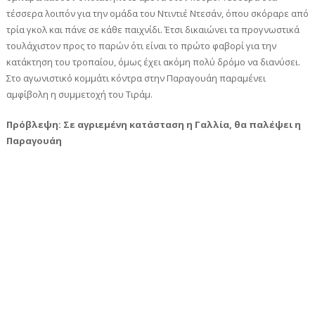
τέσσερα λοιπόν για την ομάδα του Ντιντιέ Ντεσάν, όπου σκόραρε από
τρία γκολ και πάνε σε κάθε παιχνίδι. Έτσι δικαιώνει τα προγνωστικά
τουλάχιστον προς το παρών ότι είναι το πρώτο φαβορί για την
κατάκτηση του τροπαίου, όμως έχει ακόμη πολύ δρόμο να διανύσει.
Στο αγωνιστικό κομμάτι κόντρα στην Παραγουάη παραμένει
αμφίβολη η συμμετοχή του Τιράμ.
Πρόβλεψη: Σε αγριεμένη κατάσταση η Γαλλία, θα παλέψει η
Παραγουάη