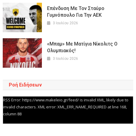
Επένδυση Με Τον Σταύρο
Γυμνόπουλο Για Την ΑΕΚ
3 Ιουλίου 2026
«Μπαμ» Με Ματίγια Νίκολιτς Ο
Ολυμπιακός!
3 Ιουλίου 2026
Ροή Ειδήσεων
RSS Error: https://www.makeleio.gr/feed/ is invalid XML, likely due to
invalid characters. XML error: XML_ERR_NAME_REQUIRED at line 168,
column 88