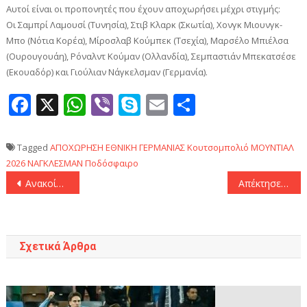
Αυτοί είναι οι προπονητές που έχουν αποχωρήσει μέχρι στιγμής:
Οι Σαμπρί Λαμουσί (Τυνησία), Στιβ Κλαρκ (Σκωτία), Χονγκ Μιουνγκ-
Μπο (Νότια Κορέα), Μίροσλαβ Κούμπεκ (Τσεχία), Μαρσέλο Μπιέλσα
(Ουρουγουάη), Ρόναλντ Κούμαν (Ολλανδία), Σεμπαστιάν Μπεκατσέσε
(Εκουαδόρ) και Γιούλιαν Νάγκελσμαν (Γερμανία).
Facebook
X
WhatsApp
Viber
Skype
Email
Μοιραστεί
Tagged
ΑΠΟΧΩΡΗΣΗ
ΕΘΝΙΚΗ ΓΕΡΜΑΝΙΑΣ
Κουτσομπολιό
ΜΟΥΝΤΙΑΛ
2026
ΝΑΓΚΛΕΣΜΑΝ
Ποδόσφαιρο
Πλοήγηση
Ανακοίνωσε Άβραμ Γκραντ ο Άρης σε ρόλο συμβούλου
Απέκτησε την Μέλανι Σαφμάστερ ο Ολυμπιακός
άρθρων
Σχετικά Άρθρα