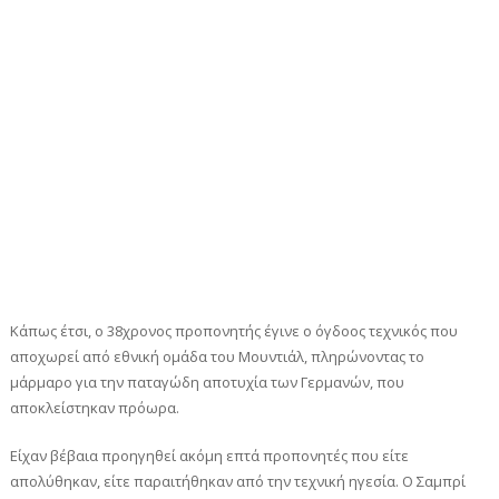
Κάπως έτσι, ο 38χρονος προπονητής έγινε ο όγδοος τεχνικός που
αποχωρεί από εθνική ομάδα του Μουντιάλ, πληρώνοντας το
μάρμαρο για την παταγώδη αποτυχία των Γερμανών, που
αποκλείστηκαν πρόωρα.
Είχαν βέβαια προηγηθεί ακόμη επτά προπονητές που είτε
απολύθηκαν, είτε παραιτήθηκαν από την τεχνική ηγεσία. Ο Σαμπρί