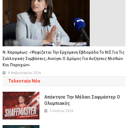
Ν. Κεραμέως: «Ψηφίζεται Την Ερχόμενη Εβδομάδα Το Ν/σ Για Τις
Συλλογικές Συμβάσεις, Ανοίγει Ο Δρόμος Για Αυξήσεις Μισθών
Και Παροχών»
8 Φεβρουαρίου 2026
Τελευταία Νέα
Απέκτησε Την Μέλανι Σαφμάστερ Ο
Ολυμπιακός
3 Ιουλίου 2026