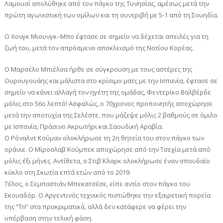
Λαμουσί απολύθηκε από τον πάγκο της Τυνησίας, αμέσως μετά την
πρώτη αγωνιστική των ομίλων και τη συντριβή με 5-1 από τη Σουηδία.
Ο Χονγκ Μιουνγκ–Μπο έφτασε σε σημείο να δέχεται απειλές για τη
ζωή του, μετά τον απρόσμενο αποκλεισμό της Νοτίου Κορέας.
Ο Μαρσέλο Μπιέλσα ήρθε σε σύγκρουση με τους αστέρες της
Ουρουγουάης και μάλιστα στο κρίσιμο ματς με την Ισπανία, έφτασε σε
σημείο να κάνει αλλαγή τον ηγέτη της ομάδας, Φεντερίκο Βαλβέρδε
μόλις στο 56ο λεπτό! Ασφαλώς, ο 70χρονος προπονητής αποχώρησε
μετά την αποτυχία της Σελέστε, που μάζεψε μόλις 2 βαθμούς σε όμιλο
με Ισπανία, Πράσινο Ακρωτήρι και Σαουδική Αραβία.
O Ρόναλντ Κούμαν ολοκλήρωσε τη 2η θητεία του στον πάγκο των
οράνιε. O Μίροσλαβ Κούμπεκ αποχώρησε από την Τσεχία μετά από
μόλις έξι μήνες. Αντίθετα, ο Στιβ Κλαρκ ολοκλήρωσε έναν σπουδαίο
κύκλο στη Σκωτία επτά ετών από το 2019.
Τέλος, ο Σεμπαστιάν Μπεκατσέσε, είπε αντίο στον πάγκο του
Εκουαδόρ. Ο Αργεντινός τεχνικός πιστώθηκε την εξαιρετική πορεία
της “Τri” στα προκριματικά, αλλά δεν κατάφερε να φέρει την
υπέρβαση στην τελική φάση.