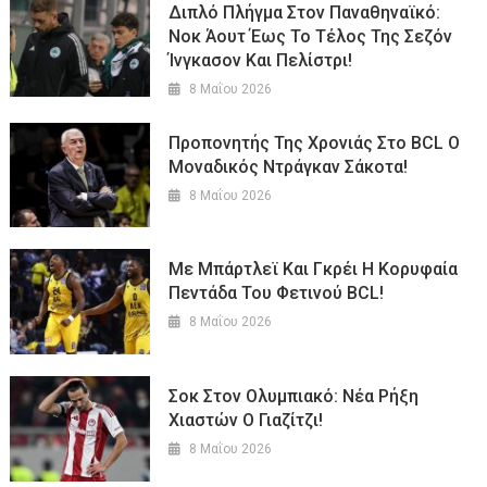
Διπλό Πλήγμα Στον Παναθηναϊκό:
Νοκ Άουτ Έως Το Τέλος Της Σεζόν
Ίνγκασον Και Πελίστρι!
8 Μαΐου 2026
Προπονητής Της Χρονιάς Στο BCL O
Μοναδικός Ντράγκαν Σάκοτα!
8 Μαΐου 2026
Με Μπάρτλεϊ Και Γκρέι Η Κορυφαία
Πεντάδα Του Φετινού BCL!
8 Μαΐου 2026
Σοκ Στον Ολυμπιακό: Νέα Ρήξη
Χιαστών Ο Γιαζίτζι!
8 Μαΐου 2026