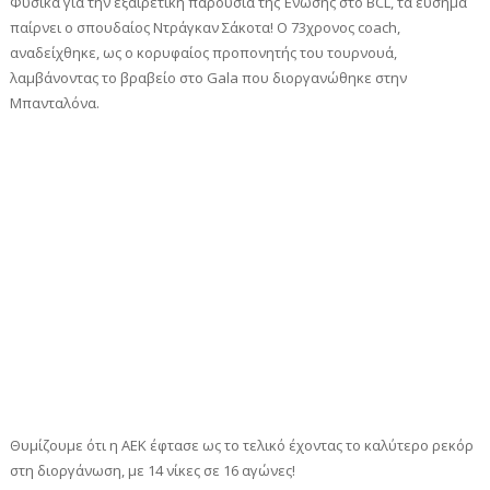
Φυσικά για την εξαιρετική παρουσία της Ένωσης στο BCL, τα εύσημα
παίρνει ο σπουδαίος Ντράγκαν Σάκοτα! Ο 73χρονος coach,
αναδείχθηκε, ως ο κορυφαίος προπονητής του τουρνουά,
λαμβάνοντας το βραβείο στο Gala που διοργανώθηκε στην
Μπανταλόνα.
Θυμίζουμε ότι η ΑΕΚ έφτασε ως το τελικό έχοντας το καλύτερο ρεκόρ
στη διοργάνωση, με 14 νίκες σε 16 αγώνες!