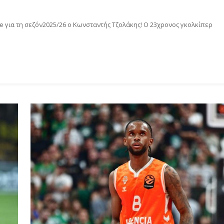
 για τη σεζόν2025/26 ο Κωνσταντής Τζολάκης! Ο 23χρονος γκολκίπερ