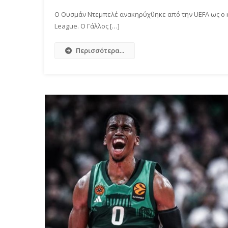
Ο Ουσμάν Ντεμπελέ ανακηρύχθηκε από την UEFA ως ο 
League. Ο Γάλλος […]
Περισσότερα...