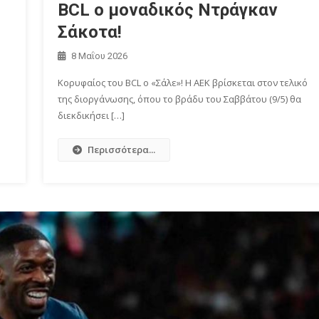
BCL o μοναδικός Ντράγκαν
Σάκοτα!
8 Μαΐου 2026
Κορυφαίος του BCL o «Σάλε»! Η ΑΕΚ βρίσκεται στον τελικό
της διοργάνωσης, όπου το βράδυ του Σαββάτου (9/5) θα
διεκδικήσει […]
Περισσότερα...