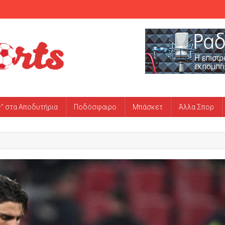
ς” στα Αποδυτήρια
Ποδόσφαιρο
Μπάσκετ
Άλλα Σπορ