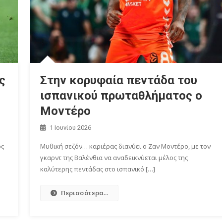
ς
Στην κορυφαία πεντάδα του
ισπανικού πρωταθλήματος ο
Μοντέρο
1 Ιουνίου 2026
ος
Μυθική σεζόν… καριέρας διανύει ο Ζαν Μοντέρο, με τον
γκαρντ της Βαλένθια να αναδεικνύεται μέλος της
καλύτερης πεντάδας στο ισπανικό […]
Περισσότερα...