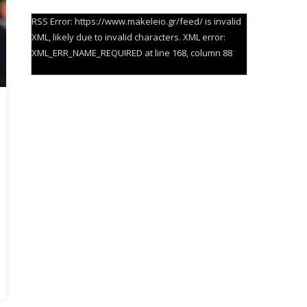
RSS Error: https://www.makeleio.gr/feed/ is invalid
XML, likely due to invalid characters. XML error:
XML_ERR_NAME_REQUIRED at line 168, column 88