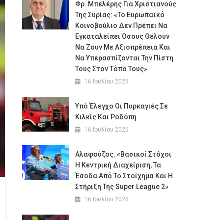
Φρ. Μπελέρης Για Χριστιανούς
Της Συρίας: «Το Ευρωπαϊκό
Κοινοβούλιο Δεν Πρέπει Να
Εγκαταλείπει Όσους Θέλουν
Να Ζουν Με Αξιοπρέπεια Και
Να Υπερασπίζονται Την Πίστη
Τους Στον Τόπο Τους»
16 Ιουλίου 2026
Υπό Έλεγχο Οι Πυρκαγιές Σε
Κιλκίς Και Ροδόπη
16 Ιουλίου 2026
Αλαφούζος: «Βασικοί Στόχοι
Η Κεντρική Διαχείριση, Τα
Έσοδα Από Το Στοίχημα Και Η
Στήριξη Της Super League 2»
16 Ιουλίου 2026