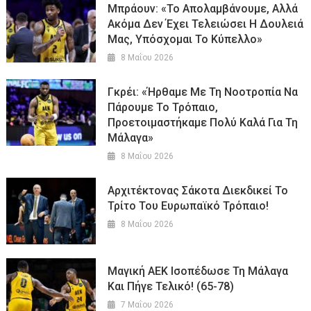
Μπράουν: «Το Απολαμβάνουμε, Αλλά
Ακόμα Δεν Έχει Τελειώσει Η Δουλειά
Μας, Υπόσχομαι Το Κύπελλο»
8 Μαΐου 2026
Γκρέι: «Ήρθαμε Με Τη Νοοτροπία Να
Πάρουμε Το Τρόπαιο,
Προετοιμαστήκαμε Πολύ Καλά Για Τη
Μάλαγα»
8 Μαΐου 2026
Αρχιτέκτονας Σάκοτα Διεκδικεί Το
Τρίτο Του Ευρωπαϊκό Τρόπαιο!
8 Μαΐου 2026
Μαγική ΑΕΚ Ισοπέδωσε Τη Μάλαγα
Και Πήγε Τελικό! (65-78)
7 Μαΐου 2026