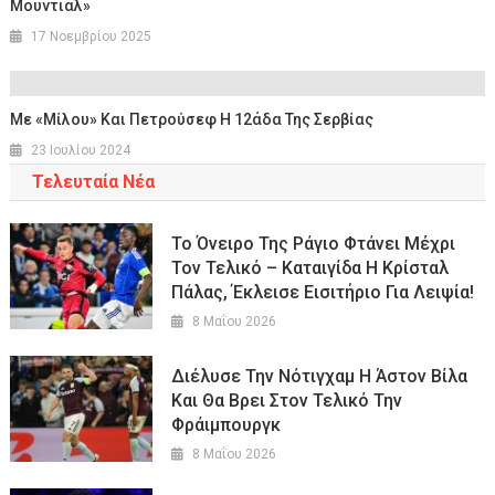
Μουντιάλ»
17 Νοεμβρίου 2025
Με «Μίλου» Και Πετρούσεφ Η 12άδα Της Σερβίας
23 Ιουλίου 2024
Τελευταία Νέα
Το Όνειρο Της Ράγιο Φτάνει Μέχρι
Τον Τελικό – Καταιγίδα Η Κρίσταλ
Πάλας, Έκλεισε Εισιτήριο Για Λειψία!
8 Μαΐου 2026
Διέλυσε Την Νότιγχαμ Η Άστον Βίλα
Και Θα Βρει Στον Τελικό Την
Φράιμπουργκ
8 Μαΐου 2026