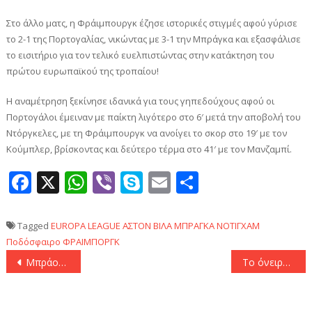
Στο άλλο ματς, η Φράιμπουργκ έζησε ιστορικές στιγμές αφού γύρισε
το 2-1 της Πορτογαλίας, νικώντας με 3-1 την Μπράγκα και εξασφάλισε
το εισιτήριο για τον τελικό ευελπιστώντας στην κατάκτηση του
πρώτου ευρωπαϊκού της τροπαίου!
Η αναμέτρηση ξεκίνησε ιδανικά για τους γηπεδούχους αφού οι
Πορτογάλοι έμειναν με παίκτη λιγότερο στο 6′ μετά την αποβολή του
Ντόργκελες, με τη Φράιμπουργκ να ανοίγει το σκορ στο 19′ με τον
Κούμπλερ, βρίσκοντας και δεύτερο τέρμα στο 41′ με τον Μανζαμπί.
Facebook
X
WhatsApp
Viber
Skype
Email
Μοιραστεί
Tagged
EUROPA LEAGUE
ΑΣΤΟΝ ΒΙΛΑ
ΜΠΡΑΓΚΑ
ΝΟΤΙΓΧΑΜ
Ποδόσφαιρο
ΦΡΑΙΜΠΟΡΓΚ
Πλοήγηση
Μπράουν: «Το απολαμβάνουμε, αλλά ακόμα δεν έχει τελειώσει η δουλειά μας, υπόσχομαι το κύπελλο»
Το όνειρο της Ράγιο φτάνει μέχρι τον τελικό – Καταιγίδα η Κρίσταλ Πάλας, έκλεισε εισιτήριο για Λειψία!
άρθρων