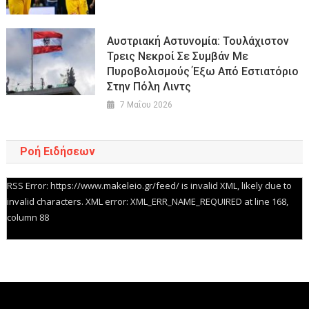
Αυστριακή Αστυνομία: Τουλάχιστον
Τρεις Νεκροί Σε Συμβάν Με
Πυροβολισμούς Έξω Από Εστιατόριο
Στην Πόλη Λιντς
7 Μαΐου 2026
Ροή Ειδήσεων
RSS Error: https://www.makeleio.gr/feed/ is invalid XML, likely due to
invalid characters. XML error: XML_ERR_NAME_REQUIRED at line 168,
column 88