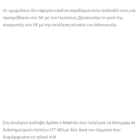
Οι «χωριάτες» δεν άφησαν κανένα περιθώρια στην αντίπαλό τους και
προηγήθηκαν στο 36′ με τον Γουότκινς, βρίσκοντας το γκολ της
ανατροπής στο 58′ με την εκτέλεση πέναλτι του Μπουεντία.
Στη συνέχεια ανέλαβε δράση ο ΜακΓκίν που τελείωσε τη Νότιγχαμ σε
διάστημα τριών λεπτών (77′-80′) με δύο δικά του τέρματα που
διαμόρφωσαν το τελικό 4-0!