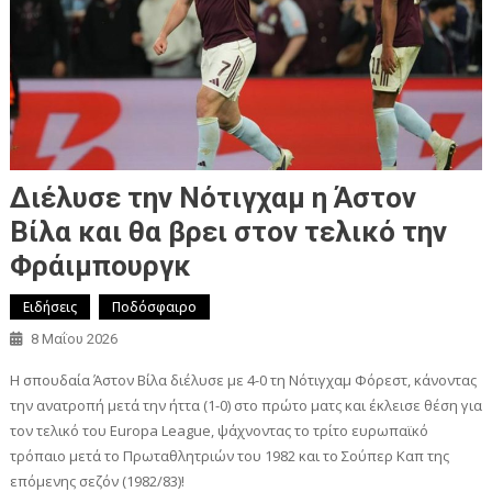
Διέλυσε την Νότιγχαμ η Άστον
Βίλα και θα βρει στον τελικό την
Φράιμπουργκ
Ειδήσεις
Ποδόσφαιρο
8 Μαΐου 2026
Η σπουδαία Άστον Βίλα διέλυσε με 4-0 τη Νότιγχαμ Φόρεστ, κάνοντας
την ανατροπή μετά την ήττα (1-0) στο πρώτο ματς και έκλεισε θέση για
τον τελικό του Europa League, ψάχνοντας το τρίτο ευρωπαϊκό
τρόπαιο μετά το Πρωταθλητριών του 1982 και το Σούπερ Καπ της
επόμενης σεζόν (1982/83)!