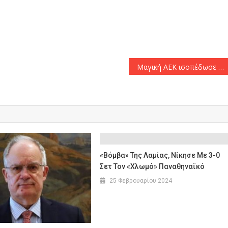
αστείτε
Μαγική ΑΕΚ ισοπέδωσε τη Μάλαγα και πήγε τελικό! (65-78)
«Βόμβα» Της Λαμίας, Νίκησε Με 3-0
Σετ Τον «χλωμό» Παναθηναϊκό
25 Φεβρουαρίου 2024