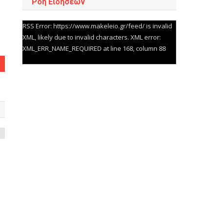
Ροή Ειδήσεων
RSS Error: https://www.makeleio.gr/feed/ is invalid
XML, likely due to invalid characters. XML error:
XML_ERR_NAME_REQUIRED at line 168, column 88