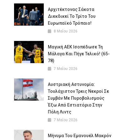
Αρχιτέκτονας Σάκοτα
Διεκδικεί Το Τρίτο Του
Ευρωπαϊκό Τρόπαιο!
8 Μαΐου 2026
Μαγική ΑΕΚ Ισοπέδωσε Τη
Μάλαγα Και Πήγε Τελικό! (65-
78)
7 Μαΐου 2026
Αυστριακή Αστυνομία:
Τουλάχιστον Τρεις Νεκροί Σε
Συμβάν Με Πυροβολισμούς
Έξω Από Εστιατόριο Στην
Πόλη Λιντς
7 Μαΐου 2026
Μήνυμα Του Εμανουέλ Μακρόν