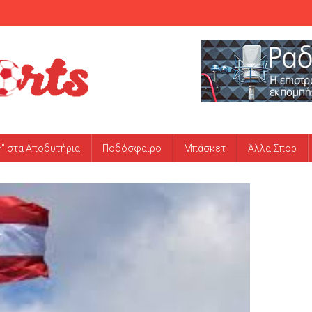
ς” στα Αποδυτήρια
Ποδόσφαιρο
Μπάσκετ
Άλλα Σπορ