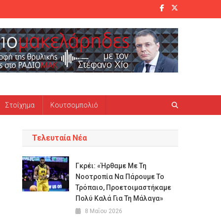
Στοίχημα
Κουτσομπολιό
Τελευταία Νέα
Γκρέι: «Ήρθαμε Με Τη
Νοοτροπία Να Πάρουμε Το
Τρόπαιο, Προετοιμαστήκαμε
Πολύ Καλά Για Τη Μάλαγα»
8 Μαΐου 2026