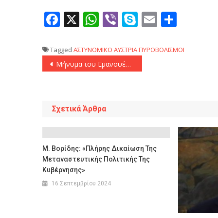
Facebook
X
WhatsApp
Viber
Skype
Email
Μοιρ
Tagged
ΑΣΤΥΝΟΜΙΚΟ
ΑΥΣΤΡΙΑ
ΠΥΡΟΒΟΛΙΣΜΟΙ
Πλοήγηση
Μήνυμα του Εμανουέλ Μακρόν στο Επετειακό Συνέδριο για τα 100 χρόνια της ΔΟΔ
άρθρων
Σχετικά Άρθρα
Μ. Βορίδης: «Πλήρης Δικαίωση Της
Μεταναστευτικής Πολιτικής Της
Κυβέρνησης»
16 Σεπτεμβρίου 2024