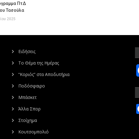
όγραμμα ΠτΔ
ου Τασούλα
ίου 2025
Ειδήσεις
Το Θέμα της Ημέρας
“Κοριός” στα Αποδυτήρια
Ποδόσφαιρο
Μπάσκετ
Άλλα Σπορ
Στοίχημα
Κουτσομπολιό