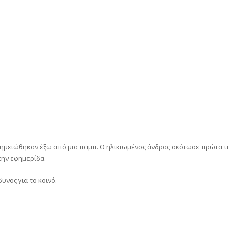
 σημειώθηκαν έξω από μια παμπ. Ο ηλικιωμένος άνδρας σκότωσε πρώτα τ
την εφημερίδα.
υνος για το κοινό.