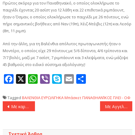
Πρώτος σκόρερ για τον Παναθηναϊκό, ο οποίος ολοκλήρωσε το
παιχνίδι έχοντας 20 ασίστ για 12 λάθη και 22 επιθετικά ριμπάουντ,
ήταν ο Όσμαν, ο οποίος ολοκλήρωσε το παιχνίδι με 26 πόντους, ενώ
πήρε σημαντικές βοήθειες από Ναν (19π), Χέιζ-Ντέιβις (12π) και Λεσόρ
(8π, 11 ριμπ).
Από την άλλη, για τη Βαλένθια απόλυτος πρωταγωνιστής ήταν ο
Μοντέρο, ο οποίος είχε 29 πόντους με 5/6 δίποντα, 4/6 τρίποντα και
7/7 βολές, μαζί με 7 ασίστ, 7 ριμπάουντ και 3 κλεψίματα, ενώ μάζεψε
45 βαθμούς στο ειδικό σύστημα αξιολόγισης!
Facebook
X
WhatsApp
Viber
Skype
Email
Μοιραστεί
Tagged
ΒΑΛΕΝΘΙΑ
ΕΥΡΩΛΙΓΗΚΑ
Μπάσκετ
ΠΑΝΑΘΗΑΝΊΚΟΣ
ΠΛΕΙ - ΟΦ
Πλοήγηση
Με καρδιά Πρωταθλήτριας Ευρώπης η Φενέρ πήρε θέση στο Final-4
Με Αγγελόπουλο η τελευταία προπόνηση της ΑΕΚ!
άρθρων
Σχετικά Άρθρα