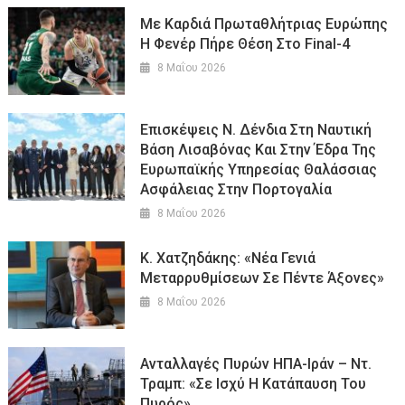
Με Καρδιά Πρωταθλήτριας Ευρώπης
Η Φενέρ Πήρε Θέση Στο Final-4
8 Μαΐου 2026
Επισκέψεις Ν. Δένδια Στη Ναυτική
Βάση Λισαβόνας Και Στην Έδρα Της
Ευρωπαϊκής Υπηρεσίας Θαλάσσιας
Ασφάλειας Στην Πορτογαλία
8 Μαΐου 2026
Κ. Χατζηδάκης: «Νέα Γενιά
Μεταρρυθμίσεων Σε Πέντε Άξονες»
8 Μαΐου 2026
Ανταλλαγές Πυρών ΗΠΑ-Ιράν – Ντ.
Τραμπ: «Σε Ισχύ Η Κατάπαυση Του
Πυρός»