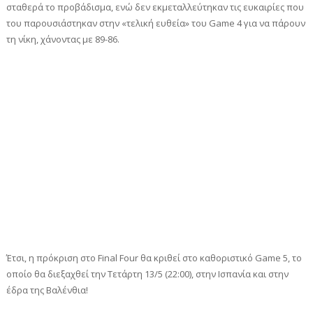
σταθερά το προβάδισμα, ενώ δεν εκμεταλλεύτηκαν τις ευκαιρίες που
του παρουσιάστηκαν στην «τελική ευθεία» του Game 4 για να πάρουν
τη νίκη, χάνοντας με 89-86.
Έτσι, η πρόκριση στο Final Four θα κριθεί στο καθοριστικό Game 5, το
οποίο θα διεξαχθεί την Τετάρτη 13/5 (22:00), στην Ισπανία και στην
έδρα της Βαλένθια!