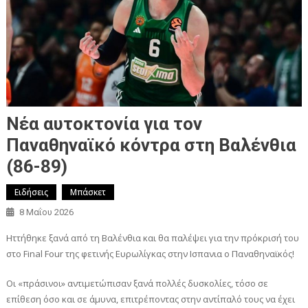
Νέα αυτοκτονία για τον
Παναθηναϊκό κόντρα στη Βαλένθια
(86-89)
Ειδήσεις
Μπάσκετ
8 Μαΐου 2026
Ηττήθηκε ξανά από τη Βαλένθια και θα παλέψει για την πρόκρισή του
στο Final Four της φετινής Ευρωλίγκας στην Ισπανια ο Παναθηναϊκός!
Οι «πράσινοι» αντιμετώπισαν ξανά πολλές δυσκολίες, τόσο σε
επίθεση όσο και σε άμυνα, επιτρέποντας στην αντίπαλό τους να έχει