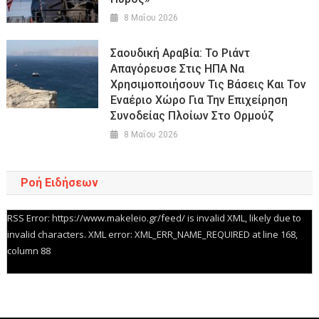
8 Μαΐου 2026
Σαουδική Αραβία: Το Ριάντ
Απαγόρευσε Στις ΗΠΑ Να
Χρησιμοποιήσουν Τις Βάσεις Και Τον
Εναέριο Χώρο Για Την Επιχείρηση
Συνοδείας Πλοίων Στο Ορμούζ
8 Μαΐου 2026
Ροή Ειδήσεων
RSS Error: https://www.makeleio.gr/feed/ is invalid XML, likely due to
invalid characters. XML error: XML_ERR_NAME_REQUIRED at line 168,
column 88