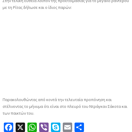
Στην τελική ευθεία λοιπόν της προετοιμασίας για το μεγάλο ραντεβού
με τη Ρίτας δήλωσε και ο ίδιος παρών:
Παρακολουθώντας από κοντά την τελευταία προπόνηση και
στέλνοντας το μήνυμα ότι είναι στο πλευρό του Ντράγκαν Σάκοτα και
των παικτών του.
Facebook
X
WhatsApp
Viber
Skype
Email
Μοιραστεί