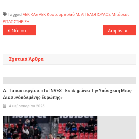
Tagged
AEK
KAE AEK
Κουτσομπολιό
Μ. ΑΓΓΕΛΟΠΟΥΛΟΣ
Μπάσκετ
ΡΙΤΑΣ
ΣΤΗΡΙΞΗ
Πλοήγηση
Νέα αυτοκτονία για τον Παναθηναϊκό κόντρα στη Βαλένθια (86-89)
Αταμάν: «Η Βαλένθια έπαιξε καλύτερα από εμάς, άξιζε να κερδίσει, συγχαρητήρια»
άρθρων
Σχετικά Άρθρα
Δ. Παπαστεργίου: «Το INVEST Εκπληρώνει Την Υπόσχεση Μιας
Διασυνδεδεμένης Ευρώπης»
4 Φεβρουαρίου 2025