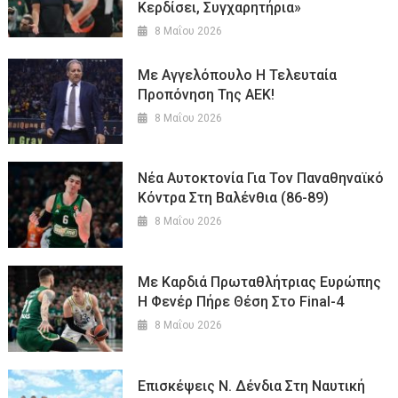
Κερδίσει, Συγχαρητήρια»
8 Μαΐου 2026
Με Αγγελόπουλο Η Τελευταία
Προπόνηση Της ΑΕΚ!
8 Μαΐου 2026
Νέα Αυτοκτονία Για Τον Παναθηναϊκό
Κόντρα Στη Βαλένθια (86-89)
8 Μαΐου 2026
Με Καρδιά Πρωταθλήτριας Ευρώπης
Η Φενέρ Πήρε Θέση Στο Final-4
8 Μαΐου 2026
Επισκέψεις Ν. Δένδια Στη Ναυτική