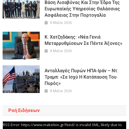
Βάση Λισαβόνας Και Στην Έδρα Της
Ευρωπαϊκής Υπηρεσίας Θαλάσσιας
Ασφάλειας Στην Πορτογαλία
8 Μαΐου 2026
Κ. Χατζηδάκης: «Νέα Γενιά
Μεταρρυθμίσεων Σε Πέντε Άξονες»
8 Μαΐου 2026
Ανταλλαγές Πυρών ΗΠΑ-Ιράν – Ντ.
Τραμπ: «Σε Ισχύ Η Κατάπαυση Του
Πυρός»
8 Μαΐου 2026
Ροή Ειδήσεων
RSS Error: https://www.makeleio.gr/feed/ is invalid XML, likely due to