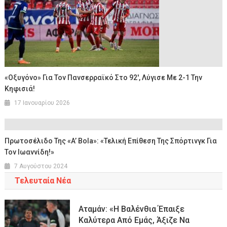
«Οξυγόνο» Για Τον Πανσερραϊκό Στο 92′, Λύγισε Με 2-1 Την
Κηφισιά!
17 Ιανουαρίου 2026
Πρωτοσέλιδο Της «A’ Bola»: «Τελική Επίθεση Της Σπόρτινγκ Για
Τον Ιωαννίδη!»
7 Αυγούστου 2024
Τελευταία Νέα
Αταμάν: «Η Βαλένθια Έπαιξε
Καλύτερα Από Εμάς, Άξιζε Να