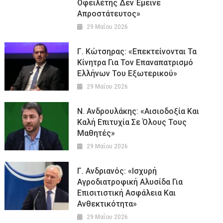
Οφειλέτης Δεν Έμεινε
Απροστάτευτος»
29 Μαΐου 2026
Γ. Κώτσηρας: «Επεκτείνονται Τα
Κίνητρα Για Τον Επαναπατρισμό
Ελλήνων Του Εξωτερικού»
29 Μαΐου 2026
Ν. Ανδρουλάκης: «Αισιοδοξία Και
Καλή Επιτυχία Σε Όλους Τους
Μαθητές»
29 Μαΐου 2026
Γ. Ανδριανός: «Ισχυρή
Αγροδιατροφική Αλυσίδα Για
Επισιτιστική Ασφάλεια Και
Ανθεκτικότητα»
29 Μαΐου 2026