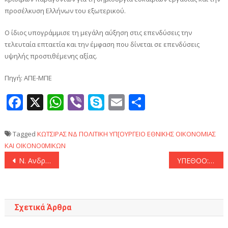
προσέλκυση Ελλήνων του εξωτερικού.
Ο ίδιος υπογράμμισε τη μεγάλη αύξηση στις επενδύσεις την
τελευταία επταετία και την έμφαση που δίνεται σε επενδύσεις
υψηλής προστιθέμενης αξίας.
Πηγή: ΑΠΕ-ΜΠΕ
Facebook
X
WhatsApp
Viber
Skype
Email
Μοιραστεί
Tagged
ΚΩΤΣΙΡΑΣ
ΝΔ
ΠΟΛΙΤΙΚΗ
ΥΠ[ΟΥΡΓΕΙΟ ΕΘΝΙΚΗΣ ΟΙΚΟΝΟΜΙΑΣ
ΚΑΙ ΟΙΚΟΝΟ0ΜΙΚΩΝ
Πλοήγηση
Ν. Ανδρουλάκης: «Αισιοδοξία και καλή επιτυχία σε όλους τους μαθητές»
ΥΠΕΘΟΟ: «Η υλοποίηση του Φορέα Απόκτησης και Επαναμίσθωσης ενοχλεί όσους είχαν ποντάρει στην αποτυχία του – Κανένας ευάλωτος οφειλέτης δεν έμεινε απροστάτευτος»
άρθρων
Σχετικά Άρθρα