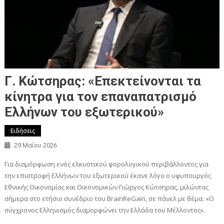
Γ. Κώτσηρας: «Επεκτείνονται τα
κίνητρα για τον επαναπατρισμό
Ελλήνων του εξωτερικού»
Ειδήσεις
29 Μαΐου 2026
Για διαμόρφωση ενός ελκυστικού φορολογικού περιβάλλοντος για
την επιστροφή Ελλήνων του εξωτερικού έκανε λόγο ο υφυπουργός
Εθνικής Οικονομίας και Οικονομικών Γιώργος Κώτσηρας, μιλώντας
σήμερα στο ετήσιο συνέδριο του BrainReGain, σε πάνελ με θέμα: «Ο
σύγχρονος Ελληνισμός διαμορφώνει την Ελλάδα του Μέλλοντος».