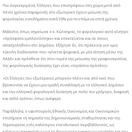
Πιο συγκεκριμένα, Έλληνες που επιστρέφουν στη χώρα μετά από
πέντε χρόνια παραμονής στο εξωτερικό έχουν μείωση της
φορολογίας εισοδήματος κατά 50% για τα επόμενα επτά χρόνια.
Μάλιστα, όπως σημείωσε ο κ. Κώτσηρας, το φορολογικό αυτό κίνητρο
«πρόσφατα εμπλουτίστηκε» και επεκτείνεται και σε όσους
απασχοληθούν στο Δημόσιο. Εξήγησε δε, ότι πρόκειται για «μια
εύκολη διαδικασία» που «γίνεται ψηφιακά, με μία αίτηση μέσω της
ΑΑΔΕ» και πρόσθεσε ότι στον τομέα της μείωσης της γραφειοκρατίας
της φορολογικής διοίκησης έχει γίνει «τεράστια πρόοδος».
«Οι Έλληνες του εξωτερικού μπορούν πλέον και από εκεί που
βρίσκονται να έχουν μια ομαλή συναλλαγή με το ελληνικό Δημόσιο
και την ελληνική φορολογική διοίκηση με πολύ πιο γρήγορο, διαφανή
και απλό τρόπο», όπως ανέφερε.
Παράλληλα, ο υφυπουργός Εθνικής Οικονομίας και Οικονομικών
επισήμανε τη σημασία της δημοσιονομικής σταθερότητας και της
δημιουργίας ενός καλύτερου επενδυτικού περιβάλλοντος, ως
κρίσιμων παραγόντων για τη δημιουργία ευκαιριών εργασίας και την