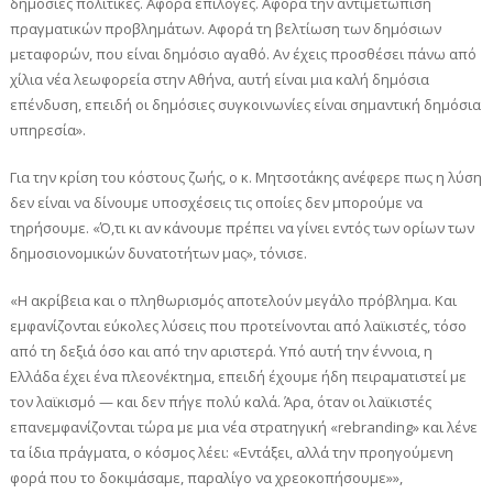
δημόσιες πολιτικές. Αφορά επιλογές. Αφορά την αντιμετώπιση
πραγματικών προβλημάτων. Αφορά τη βελτίωση των δημόσιων
μεταφορών, που είναι δημόσιο αγαθό. Αν έχεις προσθέσει πάνω από
χίλια νέα λεωφορεία στην Αθήνα, αυτή είναι μια καλή δημόσια
επένδυση, επειδή οι δημόσιες συγκοινωνίες είναι σημαντική δημόσια
υπηρεσία».
Για την κρίση του κόστους ζωής, ο κ. Μητσοτάκης ανέφερε πως η λύση
δεν είναι να δίνουμε υποσχέσεις τις οποίες δεν μπορούμε να
τηρήσουμε. «Ό,τι κι αν κάνουμε πρέπει να γίνει εντός των ορίων των
δημοσιονομικών δυνατοτήτων μας», τόνισε.
«Η ακρίβεια και ο πληθωρισμός αποτελούν μεγάλο πρόβλημα. Και
εμφανίζονται εύκολες λύσεις που προτείνονται από λαϊκιστές, τόσο
από τη δεξιά όσο και από την αριστερά. Υπό αυτή την έννοια, η
Ελλάδα έχει ένα πλεονέκτημα, επειδή έχουμε ήδη πειραματιστεί με
τον λαϊκισμό — και δεν πήγε πολύ καλά. Άρα, όταν οι λαϊκιστές
επανεμφανίζονται τώρα με μια νέα στρατηγική «rebranding» και λένε
τα ίδια πράγματα, ο κόσμος λέει: «Εντάξει, αλλά την προηγούμενη
φορά που το δοκιμάσαμε, παραλίγο να χρεοκοπήσουμε»»,