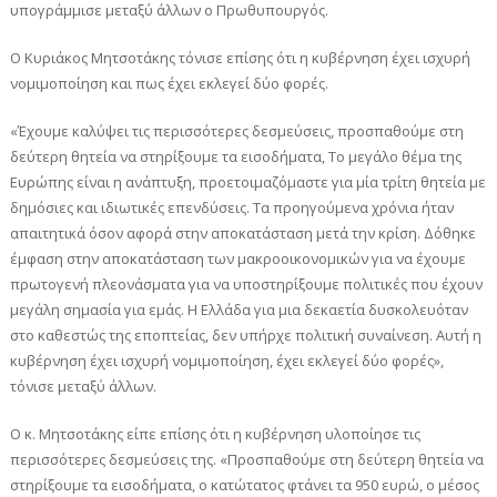
υπογράμμισε μεταξύ άλλων ο Πρωθυπουργός.
Ο Κυριάκος Μητσοτάκης τόνισε επίσης ότι η κυβέρνηση έχει ισχυρή
νομιμοποίηση και πως έχει εκλεγεί δύο φορές.
«Έχουμε καλύψει τις περισσότερες δεσμεύσεις, προσπαθούμε στη
δεύτερη θητεία να στηρίξουμε τα εισοδήματα, Το μεγάλο θέμα της
Ευρώπης είναι η ανάπτυξη, προετοιμαζόμαστε για μία τρίτη θητεία με
δημόσιες και ιδιωτικές επενδύσεις. Τα προηγούμενα χρόνια ήταν
απαιτητικά όσον αφορά στην αποκατάσταση μετά την κρίση. Δόθηκε
έμφαση στην αποκατάσταση των μακροοικονομικών για να έχουμε
πρωτογενή πλεονάσματα για να υποστηρίξουμε πολιτικές που έχουν
μεγάλη σημασία για εμάς. Η Ελλάδα για μια δεκαετία δυσκολευόταν
στο καθεστώς της εποπτείας, δεν υπήρχε πολιτική συναίνεση. Αυτή η
κυβέρνηση έχει ισχυρή νομιμοποίηση, έχει εκλεγεί δύο φορές»,
τόνισε μεταξύ άλλων.
Ο κ. Μητσοτάκης είπε επίσης ότι η κυβέρνηση υλοποίησε τις
περισσότερες δεσμεύσεις της. «Προσπαθούμε στη δεύτερη θητεία να
στηρίξουμε τα εισοδήματα, ο κατώτατος φτάνει τα 950 ευρώ, ο μέσος