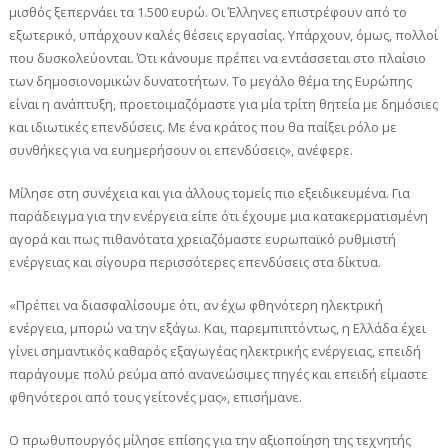
μισθός ξεπερνάει τα 1.500 ευρώ. Οι Έλληνες επιστρέφουν από το
εξωτερικό, υπάρχουν καλές θέσεις εργασίας. Υπάρχουν, όμως, πολλοί
που δυσκολεύονται. Ότι κάνουμε πρέπει να εντάσσεται στο πλαίσιο
των δημοσιονομικών δυνατοτήτων. Το μεγάλο θέμα της Ευρώπης
είναι η ανάπτυξη, προετοιμαζόμαστε για μία τρίτη θητεία με δημόσιες
και ιδιωτικές επενδύσεις. Με ένα κράτος που θα παίξει ρόλο με
συνθήκες για να ευημερήσουν οι επενδύσεις», ανέφερε.
Μίλησε στη συνέχεια και για άλλους τομείς πιο εξειδικευμένα. Για
παράδειγμα για την ενέργεια είπε ότι έχουμε μια κατακερματισμένη
αγορά και πως πιθανότατα χρειαζόμαστε ευρωπαϊκό ρυθμιστή
ενέργειας και σίγουρα περισσότερες επενδύσεις στα δίκτυα.
«Πρέπει να διασφαλίσουμε ότι, αν έχω φθηνότερη ηλεκτρική
ενέργεια, μπορώ να την εξάγω. Και, παρεμπιπτόντως, η Ελλάδα έχει
γίνει σημαντικός καθαρός εξαγωγέας ηλεκτρικής ενέργειας, επειδή
παράγουμε πολύ ρεύμα από ανανεώσιμες πηγές και επειδή είμαστε
φθηνότεροι από τους γείτονές μας», επισήμανε.
Ο πρωθυπουργός μίλησε επίσης για την αξιοποίηση της τεχνητής