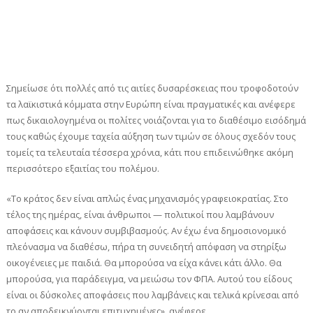
Σημείωσε ότι πολλές από τις αιτίες δυσαρέσκειας που τροφοδοτούν
τα λαϊκιστικά κόμματα στην Ευρώπη είναι πραγματικές και ανέφερε
πως δικαιολογημένα οι πολίτες νοιάζονται για το διαθέσιμο εισόδημά
τους καθώς έχουμε ταχεία αύξηση των τιμών σε όλους σχεδόν τους
τομείς τα τελευταία τέσσερα χρόνια, κάτι που επιδεινώθηκε ακόμη
περισσότερο εξαιτίας του πολέμου.
«Το κράτος δεν είναι απλώς ένας μηχανισμός γραφειοκρατίας. Στο
τέλος της ημέρας, είναι άνθρωποι — πολιτικοί που λαμβάνουν
αποφάσεις και κάνουν συμβιβασμούς. Αν έχω ένα δημοσιονομικό
πλεόνασμα να διαθέσω, πήρα τη συνειδητή απόφαση να στηρίξω
οικογένειες με παιδιά. Θα μπορούσα να είχα κάνει κάτι άλλο. Θα
μπορούσα, για παράδειγμα, να μειώσω τον ΦΠΑ. Αυτού του είδους
είναι οι δύσκολες αποφάσεις που λαμβάνεις και τελικά κρίνεσαι από
το αν αποδεικνύονται επιτυχημένες», ανέφερε.