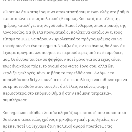
«Πιστεύω ότι καταφέραμε να αποκαταστήσουμε έναν ελάχιστο βαθμό
εμπιστοσύνης στους πολιτικούς θεσμούς. Και αυτό, στο τέλος της
ημέρας, καταλήγει στη λογοδοσία. Είμαι ένθερμος υποστηρικτής της
λογοδοσίας. Θα ήθελα πραγματικά οι πολίτες να κοιτάξουν τι τους
είπαμε το 2023, να πάρουν κυριολεκτικά το πρόγραμμά μας και να
τσεκάρουν ένα-ένα τα σημεία. Νομίζω ότι, αν το κάνουν, θα δουν ότι
έχουμε πράγματι υλοποιήσει τις περισσότερες από τις δεσμεύσεις
μας. Οι άνθρωποι δεν σε ψηφίζουν ποτέ μόνο για όσα έχεις κάνει.
Ίσως ένα κτίριο πάρει το όνομά σου για το έργο σου, αλλά δεν
κερδίζεις εκλογές μόνο με βάση το παρελθόν σου. Αν όμως το
παρελθόν σου δείχνει συνέπεια, τότε οι πολίτες είναι πιθανότερο να
σε εμπιστευθούν όταν τους λες ότι θέλεις να κάνεις ακόμη
περισσότερα στο επόμενο βήμα ή στην επόμενη τετραετία»,
συμπλήρωσε.
Και σημείωσε: «Καθώς λοιπόν πλησιάζουμε σε αυτό που ουσιαστικά
θα είναι ο τελευταίος χρόνος της κυβερνητικής μας θητείας, δεν
πρέπει ποτέ να ξεχνάμε ότι η πολιτική αφορά πρωτίστως τις