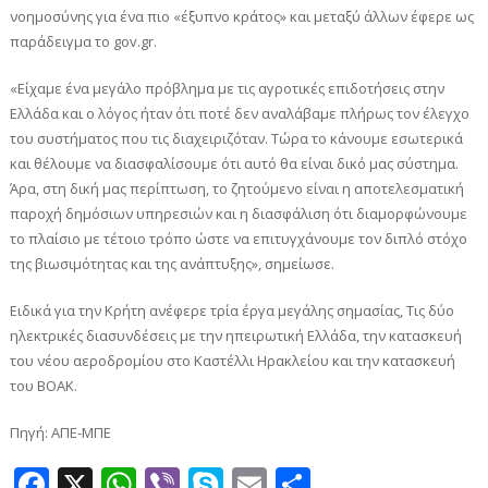
νοημοσύνης για ένα πιο «έξυπνο κράτος» και μεταξύ άλλων έφερε ως
παράδειγμα το gov.gr.
«Είχαμε ένα μεγάλο πρόβλημα με τις αγροτικές επιδοτήσεις στην
Ελλάδα και ο λόγος ήταν ότι ποτέ δεν αναλάβαμε πλήρως τον έλεγχο
του συστήματος που τις διαχειριζόταν. Τώρα το κάνουμε εσωτερικά
και θέλουμε να διασφαλίσουμε ότι αυτό θα είναι δικό μας σύστημα.
Άρα, στη δική μας περίπτωση, το ζητούμενο είναι η αποτελεσματική
παροχή δημόσιων υπηρεσιών και η διασφάλιση ότι διαμορφώνουμε
το πλαίσιο με τέτοιο τρόπο ώστε να επιτυγχάνουμε τον διπλό στόχο
της βιωσιμότητας και της ανάπτυξης», σημείωσε.
Ειδικά για την Κρήτη ανέφερε τρία έργα μεγάλης σημασίας, Τις δύο
ηλεκτρικές διασυνδέσεις με την ηπειρωτική Ελλάδα, την κατασκευή
του νέου αεροδρομίου στο Καστέλλι Ηρακλείου και την κατασκευή
του ΒΟΑΚ.
Πηγή: ΑΠΕ-ΜΠΕ
Facebook
X
WhatsApp
Viber
Skype
Email
Μοιραστεί