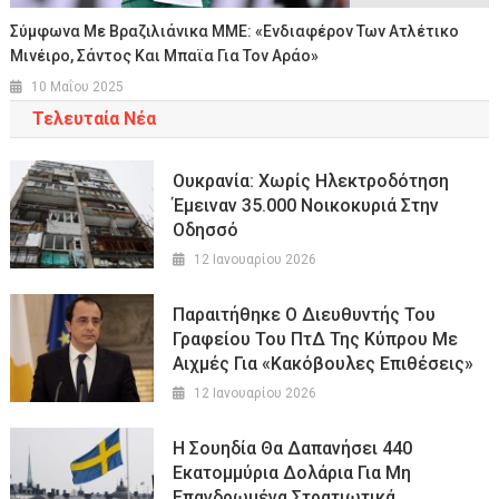
Σύμφωνα Με Βραζιλιάνικα ΜΜΕ: «Ενδιαφέρον Των Ατλέτικο
Μινέιρο, Σάντος Και Μπαϊα Για Τον Αράο»
10 Μαΐου 2025
Τελευταία Νέα
Ουκρανία: Χωρίς Ηλεκτροδότηση
Έμειναν 35.000 Νοικοκυριά Στην
Οδησσό
12 Ιανουαρίου 2026
Παραιτήθηκε Ο Διευθυντής Του
Γραφείου Του ΠτΔ Της Κύπρου Με
Αιχμές Για «κακόβουλες Επιθέσεις»
12 Ιανουαρίου 2026
Η Σουηδία Θα Δαπανήσει 440
Εκατομμύρια Δολάρια Για Μη
Επανδρωμένα Στρατιωτικά