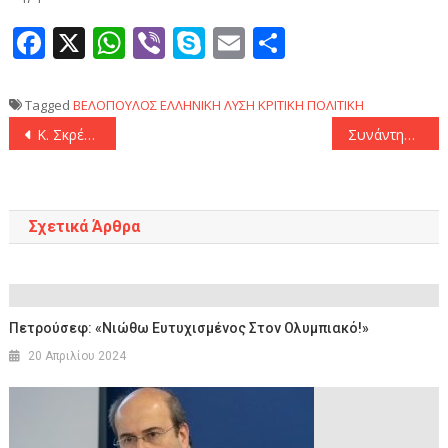
Facebook
X
WhatsApp
Viber
Skype
Email
Μοιραστεί
Tagged
ΒΕΛΟΠΟΥΛΟΣ
ΕΛΛΗΝΙΚΗ ΛΥΣΗ
ΚΡΙΤΙΚΗ
ΠΟΛΙΤΙΚΗ
Πλοήγηση
Κ. Σκρέκας: «Ο Αλέξης Τσίπρας αρνείται να κάνει την αυτοκριτική του»
Συνάντηση του Υπουργού Περιβάλλοντος και Ενέργειας Στ. Παπασταύρου με τη Διοίκηση της ΔΕΠΑ Εμπορίας
άρθρων
Σχετικά Άρθρα
Πετρούσεφ: «Νιώθω Ευτυχισμένος Στον Ολυμπιακό!»
20 Απριλίου 2024