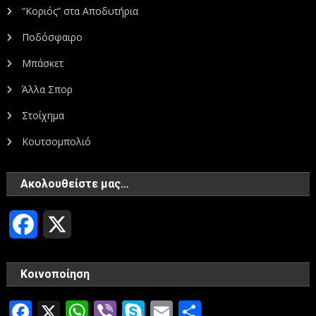
“Κοριός” στα Αποδυτήρια
Ποδόσφαιρο
Μπάσκετ
Άλλα Σπορ
Στοίχημα
Κουτσομπολιό
Ακολουθείστε μας…
Facebook
X
Κοινοποίηση
Facebook
X
WhatsApp
Viber
Skype
Email
Μοιραστεί