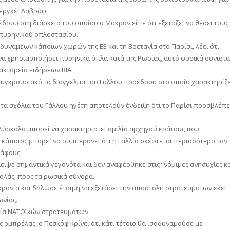
εργκέι Λαβρόφ.
ρου στη διάρκεια του οποίου ο Μακρόν είπε ότι εξετάζει να θέσει τους
πυρηνικού οπλοστασίου.
δυνάμεων κάποιων χωρών της ΕΕ και τη Βρετανία στο Παρίσι, λέει ότι
να χρησιμοποιήσει πυρηνικά όπλα κατά της Ρωσίας, αυτό φυσικά συνιστά
ακτορείο ειδήσεων RIA.
συγκρουσιακό το διάγγελμα του Γάλλου προέδρου στο οποίο χαρακτηρίζε
α σχόλια του Γάλλου ηγέτη αποτελούν ένδειξη ότι το Παρίσι προσβλέπε
 Δύσκολα μπορεί να χαρακτηριστεί ομιλία αρχηγού κράτους που
, κάποιος μπορεί να συμπεράνει ότι η Γαλλία σκέφτεται περισσότερο τον
ράφους.
ιψε σημαντικά γεγονότα και δεν αναφέρθηκε στις “νόμιμες ανησυχίες κ
ολάς, προς τα ρωσικά σύνορα.
ρανία και δήλωσε έτοιμη να εξετάσει την αποστολή στρατευμάτων εκεί
ωνίας.
σία ΝΑΤΟϊκών στρατευμάτων.
 ομπρέλας, ο Πεσκόφ κρίνει ότι κάτι τέτοιο θα ισοδυναμούσε με