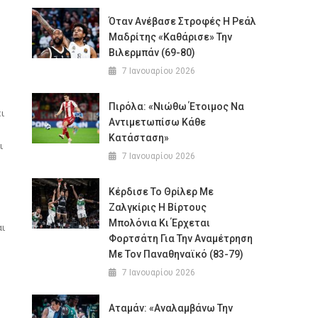
Όταν Ανέβασε Στροφές Η Ρεάλ
Μαδρίτης «καθάρισε» Την
Βιλερμπάν (69-80)
7 Ιανουαρίου 2026
Πιρόλα: «Νιώθω Έτοιμος Να
ι
Αντιμετωπίσω Κάθε
Κατάσταση»
ι
7 Ιανουαρίου 2026
Κέρδισε Το Θρίλερ Με
Ζαλγκίρις Η Βίρτους
Μπολόνια Κι Έρχεται
αι
Φορτσάτη Για Την Αναμέτρηση
Με Τον Παναθηναϊκό (83-79)
7 Ιανουαρίου 2026
Αταμάν: «Αναλαμβάνω Την