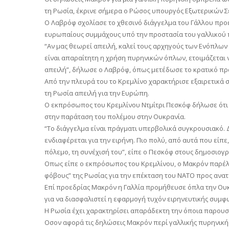
τη Ρωσία, έκρινε σήμερα ο Ρώσος υπουργός Εξωτερικών Σ
Ο Λαβρόφ σχολίασε το χθεσινό διάγγελμα του Γάλλου προέδ
ευρωπαίους συμμάχους υπό την προστασία του γαλλικού 
“Αν μας θεωρεί απειλή, καλεί τους αρχηγούς των Ενόπλων 
είναι απαραίτητη η χρήση πυρηνικών όπλων, ετοιμάζεται 
απειλή”, δήλωσε ο Λαβρόφ, όπως μετέδωσε το κρατικό πρ
Από την πλευρά του το Κρεμλίνο χαρακτήρισε εξαιρετικά 
τη Ρωσία απειλή για την Ευρώπη.
Ο εκπρόσωπος του Κρεμλίνου Ντμίτρι Πεσκόφ δήλωσε ότι τ
στην παράταση του πολέμου στην Ουκρανία.
“Το διάγγελμα είναι πράγματι υπερβολικά συγκρουσιακό.
ενδιαφέρεται για την ειρήνη. Πιο πολύ, από αυτά που είπε
πόλεμο, τη συνέχισή του”, είπε ο Πεσκόφ στους δημοσιογ
Οπως είπε ο εκπρόσωπος του Κρεμλίνου, ο Μακρόν παρέλε
φόβους” της Ρωσίας για την επέκταση του ΝΑΤΟ προς ανατ
Επί προεδρίας Μακρόν η Γαλλία προμήθευσε όπλα την Ουκ
για να διασφαλιστεί η εφαρμογή τυχόν ειρηνευτικής συμφ
Η Ρωσία έχει χαρακτηρίσει απαράδεκτη την όποια παρου
Οσον αφορά τις δηλώσεις Μακρόν περί γαλλικής πυρηνικής