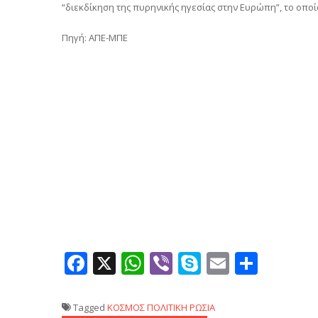
“διεκδίκηση της πυρηνικής ηγεσίας στην Ευρώπη”, το οποί
Πηγή: ΑΠΕ-ΜΠΕ
Facebook
X
WhatsApp
Viber
Skype
Email
Μοιρ
Tagged
ΚΟΣΜΟΣ
ΠΟΛΙΤΙΚΗ
ΡΩΣΙΑ