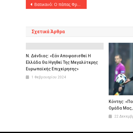
Πλοήγηση
Βατικανό: O πάπας Φραγκίσκος συνεχίζει να τρέφεται κανονικά χωρίς τεχνητή υποστήριξη
άρθρων
Σχετικά Άρθρα
Ν. Δένδιας: «Εάν Αποφασισθεί Η
Ελλάδα Θα Ηγηθεί Της Μεγαλύτερης
Ευρωπαϊκής Επιχείρησης»
1 Φεβρουαρίου 2024
Kόντης: «Πο
Ομάδα Μας, 
22 Δεκεμβ