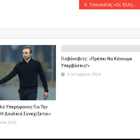
Κ. Τσουκαλάς: «Οι Έλληνες αξίζουν κάτι πολύ καλύτερο από μία κυβέρνηση που στα μάτια των πολιτών είναι ένοχη για συγκάλυψη»
Γιοβάνοβιτς: «Πρέπει Να Κάνουμε
Υπερβάσεις!»
9 Οκτωβρίου 2024
λύ Υπερήφανος Για Την
Η Δουλειά Συνεχίζεται»
ρίου 2025