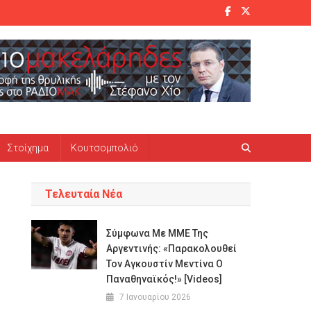
Στοίχημα
Κουτσομπολιό
Τελευταία Νέα
Σύμφωνα Με ΜΜΕ Της
Αργεντινής: «Παρακολουθεί
Τον Αγκουστίν Μεντίνα Ο
Παναθηναϊκός!» [Videos]
7 Ιανουαρίου 2026