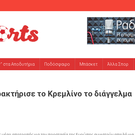
ς” στα Αποδυτήρια
Ποδόσφαιρο
Μπάσκετ
Άλλα Σπορ
ακτήρισε το Κρεμλίνο το διάγγελμα
ς μέσο αποτροπής για την προστασία της Ευρώπης συνιστούν απειλή για