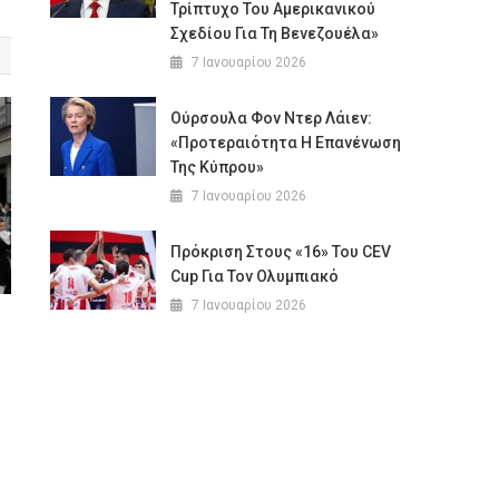
Τρίπτυχο Του Αμερικανικού
Σχεδίου Για Τη Βενεζουέλα»
7 Ιανουαρίου 2026
Ούρσουλα Φον Ντερ Λάιεν:
«Προτεραιότητα Η Επανένωση
Της Κύπρου»
7 Ιανουαρίου 2026
Πρόκριση Στους «16» Του CEV
Cup Για Τον Ολυμπιακό
7 Ιανουαρίου 2026