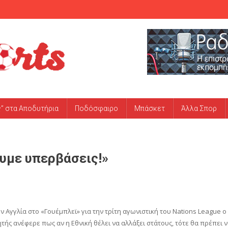
ς” στα Αποδυτήρια
Ποδόσφαιρο
Μπάσκετ
Άλλα Σπορ
ουμε υπερβάσεις!»
 Αγγλία στο «Γουέμπλεϊ» για την τρίτη αγωνιστική του Nations League ο
τής ανέφερε πως αν η Εθνική θέλει να αλλάξει στάτους, τότε θα πρέπει 