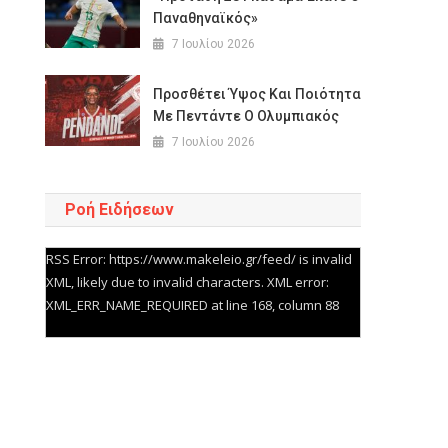
Παναθηναϊκός»
7 Ιουλίου 2026
Προσθέτει Ύψος Και Ποιότητα
Με Πεντάντε O Oλυμπιακός
7 Ιουλίου 2026
Ροή Ειδήσεων
RSS Error: https://www.makeleio.gr/feed/ is invalid
XML, likely due to invalid characters. XML error:
XML_ERR_NAME_REQUIRED at line 168, column 88