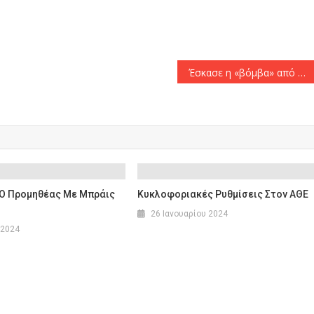
αστείτε
Έσκασε η «βόμβα» από ΗΠΑ: «Στον Παναθηναϊκό ο Γιαμπουσέλε!»
 Ο Προμηθέας Με Μπράις
Κυκλοφοριακές Ρυθμίσεις Στον ΑΘΕ
26 Ιανουαρίου 2024
 2024