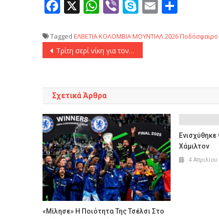
Facebook
X
WhatsApp
Viber
Skype
Email
Μοιρ
Tagged
ΕΛΒΕΤΙΑ
ΚΟΛΟΜΒΙΑ
ΜΟΥΝΤΙΑΛ 2026
Ποδόσφαιρο
Πλοήγηση
Τρίτη σερί νίκη για τον ΠΑΟΚ επί ολλανδικού εδάφους, υπέταξε 3-2 την ΑΕΚ Λάρνακας
άρθρων
Σχετικά Άρθρα
Ενισχύθηκε
Χάμιλτον
4 Απριλίου
«Μίλησε» Η Ποιότητα Της Τσέλσι Στο