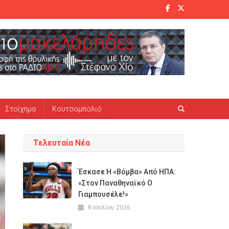
Στοίχημα
Κουτσομπολιό
Τελευταία Νέα
Έσκασε Η «βόμβα» Από ΗΠΑ:
«Στον Παναθηναϊκό Ο
Γιαμπουσέλε!»
8 Ιουλίου 2026