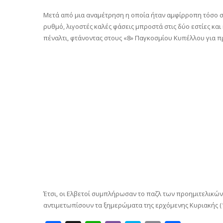
Μετά από μια αναμέτρηση η οποία ήταν αμφίρροπη τόσο στ
ρυθμό, λιγοστές καλές φάσεις μπροστά στις δύο εστίες και 
πέναλτι, φτάνοντας στους «8» Παγκοσμίου Κυπέλλου για π
Έτσι, οι Ελβετοί συμπλήρωσαν το παζλ των προημιτελικών 
αντιμετωπίσουν τα ξημερώματα της ερχόμενης Κυριακής (12