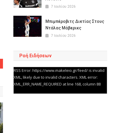
7 Ιουλίου 2026
Μπιμπέροβιτς Διετίας Στους
Ντάλας Μάβερικς
7 Ιουλίου 2026
Ροή Ειδήσεων
RSS Error: https://www.makeleio.gr/feed/ is invalid
XML, likely due to invalid characters. XML error:
XML_ERR_NAME_REQUIRED at line 168, column 88