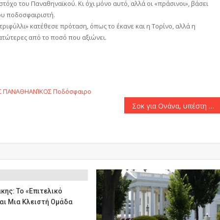
στόχο του Παναθηναϊκού. Κι όχι μόνο αυτό, αλλά οι «πράσινοι», βάσει
ου ποδοσφαιριστή.
ριφύλλι» κατέθεσε πρόταση, όπως το έκανε και η Τορίνο, αλλά η
τώτερες από το ποσό που αξιώνει.
αστείτε
Σ
ΠΑΝΑΘΗΑΝΊΚΟΣ
Ποδόσφαιρο
Σοκ για Ονάνα, υπέστη ρήξη πρόσθιου χιαστού
κης: Το «επιτελικό
αι Μια Κλειστή Ομάδα