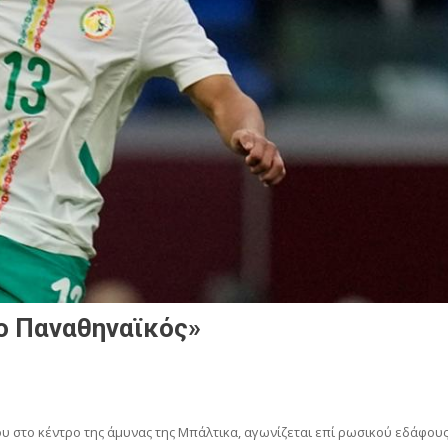
ο Παναθηναϊκός»
ου στο κέντρο της άμυνας της Μπάλτικα, αγωνίζεται επί ρωσικού εδάφου