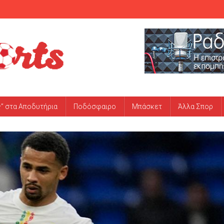
ς” στα Αποδυτήρια
Ποδόσφαιρο
Μπάσκετ
Άλλα Σπορ