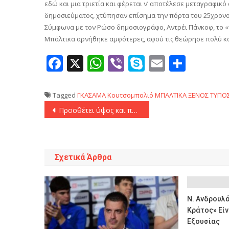
εδώ και μια τριετία και φέρεται ν’ αποτέλεσε μεταγραφικό 
δημοσιεύματος, χτύπησαν επίσημα την πόρτα του 25χρον
Σύμφωνα με τον Ρώσο δημοσιογράφο, Αντρέι Πάνκοφ, το «τ
Μπάλτικα αρνήθηκε αμφότερες, αφού τις θεώρησε πολύ κα
Facebook
X
WhatsApp
Viber
Skype
Email
Μοιρ
Tagged
ΓΚΑΣΑΜΑ
Κουτσομπολιό
ΜΠΑΛΤΙΚΑ
ΞΕΝΟΣ ΤΥΠΟ
Πλοήγηση
Προσθέτει ύψος και ποιότητα με Πεντάντε o Oλυμπιακός
άρθρων
Σχετικά Άρθρα
Ν. Ανδρουλά
Κράτος» Είν
Εξουσίας