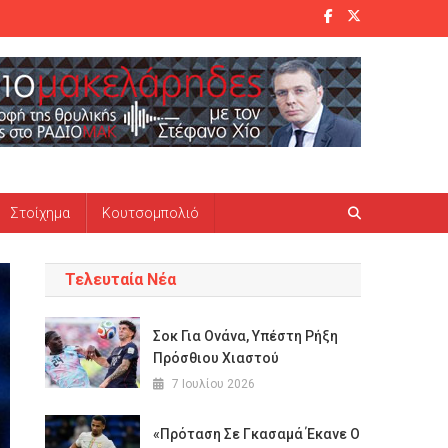
Στοίχημα
Κουτσομπολιό
Τελευταία Νέα
Σοκ Για Ονάνα, Υπέστη Ρήξη
Πρόσθιου Χιαστού
7 Ιουλίου 2026
«Πρόταση Σε Γκασαμά Έκανε Ο