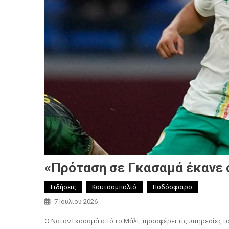
«Πρόταση σε Γκασαμά έκανε 
Ειδήσεις
Κουτσομπολιό
Ποδόσφαιρο
7 Ιουλίου 2026
Ο Νατάν Γκασαμά από το Μάλι, προσφέρει τις υπηρεσίες τ