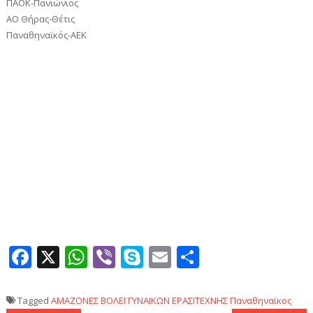
ΠΑΟΚ-Πανιώνιος
ΑΟ Θήρας-Θέτις
Παναθηναϊκός-ΑΕΚ
Facebook
X
WhatsApp
Viber
Skype
Email
Μοιραστεί
Tagged
ΑΜΑΖΟΝΕΣ
ΒΟΛΕΪ ΓΥΝΑΙΚΩΝ
ΕΡΑΣΙΤΕΧΝΗΣ
Παναθηναϊκος