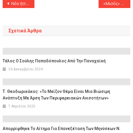
Πλοήγηση
Νέα ήττα από την Λε Μαν για την Μονακό και αποκλεισμός στο Κύπελλο Γαλλίας (99-102)
«Μισός» ο Άρης κόντρα στον Παναθηναϊκό, νοκ άουτ ο Τολιόπουλος, πρόβλημα και με Κούπερ
άρθρων
Σχετικά Άρθρα
Τέλος Ο Σούλης Παπαδόπουλος Από Την Παναχαϊκή
24 Δεκεμβρίου 2024
Τ. Θεοδωρικάκος: «Το Μείζον Θέμα Είναι Μια Βιώσιμη
Ανάπτυξη Με Άρση Των Περιφερειακών Ανισοτήτων»
7 Απριλίου 2025
Απορρίφθηκε Το Αίτημα Για Επανεξέταση Των Μηνύσεων Ν.