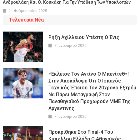
Ανδρουλάκη Και Θ. Κουκάκη Για Την Υπόθεση Των Υποκλοπών
11 Φεβρουαρίου 2025
Τελευταία Νέα
Ρήξη Αχίλλειου Υπέστη Ο Ένις
7 Ιανουαρίου 2026
«Έκλεισε Τον Αντίνο Ο Μπενίτεθ»!
Στην Αποκάλυψη Ότι Ο Ισπανός
Τεχνικός Έπεισε Τον 20χρονο Εξτρέμ
Να Πάρει Μεταγραφή Στον
Παναθηναϊκό Προχωρούν ΜΜΕ Της
Αργεντινής
7 Ιανουαρίου 2026
Προκρίθηκε Στο Final-4 Του
Κυπέλλου Ελλάδα Ο Αθηναϊκός