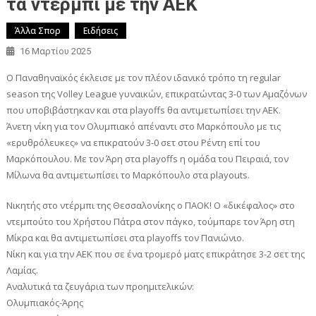
τα ντέρμπι με την ΑΕΚ
Άλλα Σπορ
Ειδήσεις
16 Μαρτίου 2025
Ο Παναθηναϊκός έκλεισε με τον πλέον ιδανικό τρόπο τη regular
season της Volley League γυναικών, επικρατώντας 3-0 των Αμαζόνων
που υποβιβάστηκαν και στα playoffs θα αντιμετωπίσει την ΑΕΚ.
Άνετη νίκη για τον Ολυμπιακό απέναντι στο Μαρκόπουλο με τις
«ερυθρόλευκες» να επικρατούν 3-0 σετ στου Ρέντη επί του
Μαρκόπουλου. Με τον Άρη στα playoffs η ομάδα του Πειραιά, τον
Μίλωνα θα αντιμετωπίσει το Μαρκόπουλο στα playouts.
Νικητής στο ντέρμπι της Θεσσαλονίκης ο ΠΑΟΚ! Ο «δικέφαλος» στο
ντεμπούτο του Χρήστου Πάτρα στον πάγκο, τούμπαρε τον Άρη στη
Μίκρα και θα αντιμετωπίσει στα playoffs τον Πανιώνιο.
Νίκη και για την ΑΕΚ που σε ένα τρομερό ματς επικράτησε 3-2 σετ της
Λαμίας.
Αναλυτικά τα ζευγάρια των προημιτελικών:
Ολυμπιακός-Άρης