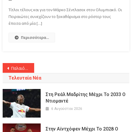
Τίτλοι τέλους και για τον Μάρκο Σέντλασεκ στον Ολυμπιακό. Οι
Πειραιώτες συνεχίζουν το ξεκαθάρισμα στο ρόστερ τους
έπειτα από μία […]
Περισσότερα...
Πλοήγηση
Παλαιότερα άρθρα
άρθρων
Τελευταία Νέα
Στη Ρεάλ Μαδρίτης Μέχρι Το 2033 Ο
Ντιομαντέ
6 Αυγούστου 2026
Στην Αϊντχόφεν Μέχρι Το 2028 Ο