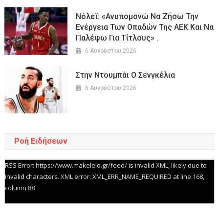
Νόλεϊ: «Ανυπομονώ Να Ζήσω Την
Ενέργεια Των Οπαδών Της ΑΕΚ Και Να
Παλέψω Για Τίτλους» .
6 Αυγούστου 2026
Στην Ντουμπάι Ο Σενγκέλια
6 Αυγούστου 2026
Ροή Ειδήσεων
RSS Error: https://www.makeleio.gr/feed/ is invalid XML, likely due to
invalid characters. XML error: XML_ERR_NAME_REQUIRED at line 168,
column 88