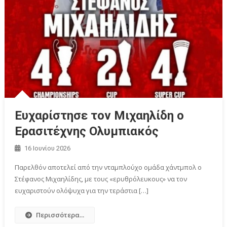
Ευχαρίστησε τον Μιχαηλίδη ο
Eρασιτέχνης Ολυμπιακός
16 Ιουνίου 2026
Παρελθόν αποτελεί από την νταμπλούχο ομάδα χάντμπολ ο
Στέφανος Μιχαηλίδης, με τους «ερυθρόλευκους» να τον
ευχαριστούν ολόψυχα για την τεράστια […]
Περισσότερα...