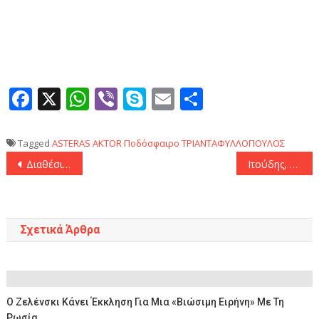
Facebook
X
WhatsApp
Viber
Skype
Email
Μοιραστεί
Tagged
ASTERAS AKTOR
Ποδόσφαιρο
ΤΡΙΑΝΤΑΦΥΛΛΟΠΟΥΛΟΣ
Πλοήγηση
Διαθέσιμος προς πώληση με 75 εκατ. ευρώ ο Γιόκερες από την Σπόρτινγκ Λισαβόνας
Ιτούδης, Σπανούλης και Σκαριόλο για τη Χάποελ
άρθρων
Σχετικά Άρθρα
Ο Ζελένσκι Κάνει Έκκληση Για Μια «βιώσιμη Ειρήνη» Με Τη
Ρωσία