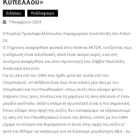
Κυπέλλου»
Ειδήσεις
Ποδόσφαιρο
7 Νοεμβρίου 2024
Ο Κώστας Τριανταφυλλόπουλος παραχώρησε συνέντευξη στο Action
24.
Ο 31χρονος αναφέρθηκε φυσικά στον Asteras AKTOR, τονίζοντας πως
η κλήρωση είναι ειδυλλιακή, αλλά είναι ακόμα νωρίς, ενώ στη
συνέχεια αναφέρθηκε και στον προπονητή του, Σάββα Παντελίδη.
Αναλυτικά όσα είπε:
Για τη νίκη επί του ΟΦΗ που ήρθε μετά απ’ αυτήν επί του
Ολυμπιακού: «Η αλήθεια είναι πως όταν κάνεις μία νίκη με τον
Ολυμπιακό και τον Παναθηναϊκό -όπως αυτές που κάναμε φέτος-
παίρνεις τους τρεις πόντους και τη χαρά για τη νίκη απέναντι σ’ έναν
μεγάλο αντίπαλο, αλλά η επόμενη αγωνιστική είναι η πιο σημαντική.
Όπως είδαμε στην αρχή της σεζόν, δεν καταφέραμε να εδραιώσουμε
τη νίκη επί του Παναθηναϊκού έναντι του Βόλου, οπότε με τον ΟΦΗ
είχαμε το κίνητρο και θυμόμασταν τι έγινε στην αρχή της σεζόν γι’
αυτό και θέλαμε να νικήσουμε για να δώσουμε μεγαλύτερη αξία – ας