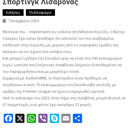
Σπόρτινγκ Λισαβόνας
Ειδήσεις
Ποδόσφαιρο
7 Νοεμβρίου 2024
Μετά και την… παράστασή του ενάντια στη Μάντσεστερ Σίτι, ο Βίκτορ
Γιόκερες έχει κάνει ξεκάθαρο ότι αποτελεί τον πιο ανεβασμένο
επιθετικό στην Ευρώπη, με μερικές από τις κορυφαίες ομάδες της
ηπείρου να τον έχουν στα υπόψιν τους.
Και μπορεί η ρήτρα του Σουηδού φορ να είναι στα 100 εκατομμύρια
ευρώ, ωστόσο στη Σπόρτινγκ Λισαβόνας δείχνουν διατεθειμένοι να
τον παραχωρήσουν και με μικρότερο ποσό.
Σύμφωνα με διεθνή ΜΜΕ, οι Πορτογάλοι είναι πρόθυμοι να
πουλήσουν έναντι 75 εκατομμυρίων τον Σκανδιναβό γκολτζή, με
ομάδες της Premier League να έχουν ενημερωθεί σχετικά.
Από το καλοκαίρι του 2023, όταν πήγε στη Λισαβόνα, μετρά 66 γκολ σε
67 συμμετοχές, ενώ φέτος έχει σκοράρει 23 φορές.
Facebook
X
WhatsApp
Viber
Skype
Email
Μοιραστεί