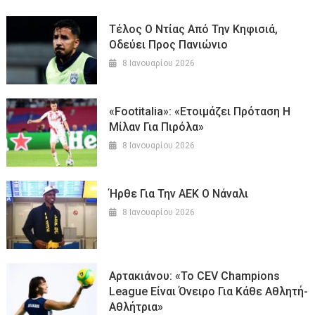
Τέλος Ο Ντίας Από Την Κηφισιά,
Οδεύει Προς Πανιώνιο
8 Ιανουαρίου 2026
«Footitalia»: «Ετοιμάζει Πρόταση Η
Μίλαν Για Πιρόλα»
8 Ιανουαρίου 2026
Ήρθε Για Την ΑΕΚ Ο Νάναλι
8 Ιανουαρίου 2026
Aρτακιάνου: «Το CEV Champions
League Είναι Όνειρο Για Κάθε Αθλητή-
Αθλήτρια»