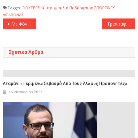
Tagged
ΓΙΟΚΕΡΕΣ
Κουτσομπολιό
Ποδόσφαιρο
ΣΠΟΡΤΙΝΓΚ
ΛΙΣΑΒΟΝΑΣ
Πλοήγηση
Με Φόντεν η αποστολή της Αγγλίας κόντρα στην Εθνική ομάδα
Τριανταφυλλόπουλος: «Ειδυλλιακό το σενάριο κατάκτησης του Κυπέλλου»
άρθρων
Σχετικά Άρθρα
Αταμάν: «Περιμένω Σεβασμό Από Τους Άλλους Προπονητές»
16 Ιανουαρίου 2025