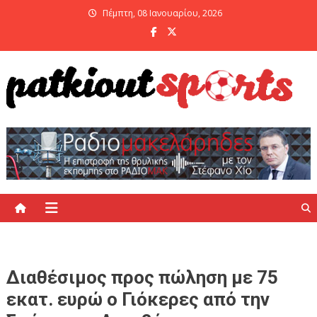
Skip
Πέμπτη, 08 Ιανουαρίου, 2026
to
content
PatKiout Sports
Ό,τι θες να μάθεις στο patkiout – Όλα τα Αθλητικά Νέα
Διαθέσιμος προς πώληση με 75
εκατ. ευρώ ο Γιόκερες από την