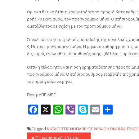
Οριακά θετική ήταν η χρηματοδότηση προς ιδιώτες καθώς 
ροής 78 εκατ. ευρώ τον προηγούμενο μήνα. Ο ετήσιος ρυ
αμετάβλητος σε σχέση με τον προηγούμενο μήνα.
Συνολικά o ετήσιος ρυθμός μεταβολής της συνολικής χρημ
9,1% τον προηγούμενο μήνα. Η μηνιαία καθαρή ροή της συ
δις ευρώ, έναντι θετικής καθαρής ροής 1,881 δισ. ευρώ τ
Θετική τέλος, ήταν και η ροή χρηματοδότησης προς το Δημό
προηγούμενο μήνα. Ο ετήσιος ρυθμός μεταβολής της χρημ
τον προηγούμενο μήνα.
Πηγή: ΑΠΕ-ΜΠΕ
Facebook
X
WhatsApp
Viber
Skype
Email
Μοιρ
Tagged
ΚΑΤΑΘΕΣΕΙΣ
ΝΟΕΜΒΡΙΟΣ 2024
ΟΙΚΟΝΟΜΙΑ
ΤΡΑΠΕ
Πλοήγηση
Σε εφαρμογή 18 μειώσεις φόρων και βαρών και 7 μέτρα στήριξης των εισοδημάτων το 2025