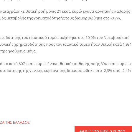
καταγράφηκε θετική ροή μόλις 21 εκατ. ευρώ έναντι αρνητικής καθαρής
θμός μεταβολής της χρηματοδότησής τους διαμορφώθηκε στο -0,7%,
ατοδότησης του ιδιωτικού τομέα αυξήθηκε στο 10,0% τον Νοέμβριο από
νολικής χρηματοδότησης προς τον ιδιωτικό τομέα ήταν θετική κατά 1,931
ον προηγούμενο μήνα.
σιο κατά 607 εκατ. ευρώ, έναντι θετικής καθαρής ροής 894 εκατ. ευρώ τ
ατοδότησης της γενικής κυβέρνησης διαμορφώθηκε στο -2,3% από -2,4%
αστείτε
ΖΑ ΤΗΣ ΕΛΛΑΔΟΣ
ΑΑΔΕ: Στο 88% η εμπρόθεσμη πληρωμή των τελών κυκλοφορίας