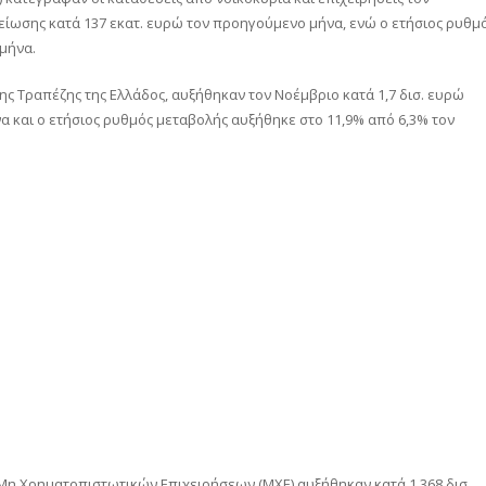
 μείωσης κατά 137 εκατ. ευρώ τον προηγούμενο μήνα, ενώ ο ετήσιος ρυθμ
μήνα.
της Τραπέζης της Ελλάδος, αυξήθηκαν τον Νοέμβριο κατά 1,7 δισ. ευρώ
α και ο ετήσιος ρυθμός μεταβολής αυξήθηκε στο 11,9% από 6,3% τον
ν Μη Χρηματοπιστωτικών Επιχειρήσεων (MXE) αυξήθηκαν κατά 1,368 δισ.