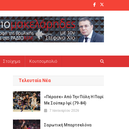
Στοίχημα
Κουτσομπολιό
Τελευταία Νέα
«Πέρασε» Από Την Πόλη Η Παρί
Με Σούπερ Ιφί (79-84)
7 Ιανουαρίου 2026
Σαρωτική Μπαρτσελόνα