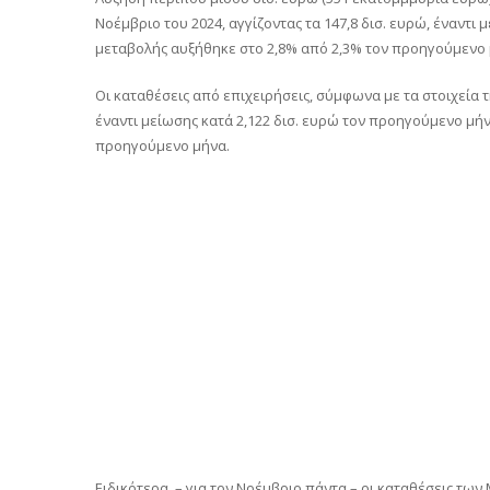
Νοέμβριο του 2024, αγγίζοντας τα 147,8 δισ. ευρώ, έναντι
μεταβολής αυξήθηκε στο 2,8% από 2,3% τον προηγούμενο 
Οι καταθέσεις από επιχειρήσεις, σύμφωνα με τα στοιχεία 
έναντι μείωσης κατά 2,122 δισ. ευρώ τον προηγούμενο μήν
προηγούμενο μήνα.
Ειδικότερα, – για τον Νοέμβριο πάντα – οι καταθέσεις τω