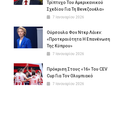
Τρίπτυχο Του Αμερικανικού
Σχεδίου Για Τη Βενεζουέλα»
7 Ιανουαρίου 2026
Ούρσουλα Φον Ντερ Λάιεν:
«Προτεραιότητα Η Επανένωση
Της Κύπρου»
7 Ιανουαρίου 2026
Πρόκριση Στους «16» Του CEV
Cup Για Τον Ολυμπιακό
7 Ιανουαρίου 2026