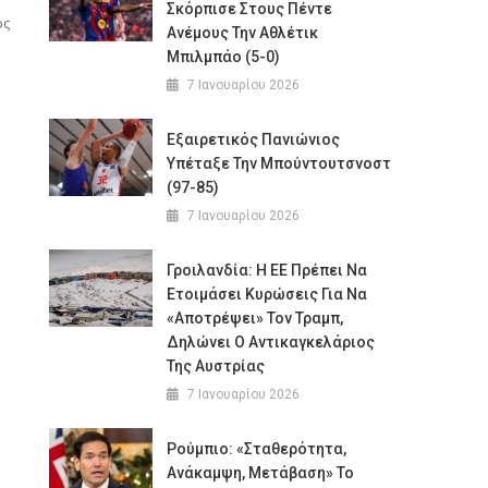
Σκόρπισε Στους Πέντε
ός
Ανέμους Την Αθλέτικ
Μπιλμπάο (5-0)
7 Ιανουαρίου 2026
Εξαιρετικός Πανιώνιος
Υπέταξε Την Μπούντουτσνοστ
(97-85)
7 Ιανουαρίου 2026
Γροιλανδία: Η ΕΕ Πρέπει Να
Ετοιμάσει Κυρώσεις Για Να
«αποτρέψει» Τον Τραμπ,
Δηλώνει Ο Αντικαγκελάριος
Της Αυστρίας
7 Ιανουαρίου 2026
Ρούμπιο: «Σταθερότητα,
Ανάκαμψη, Μετάβαση» Το