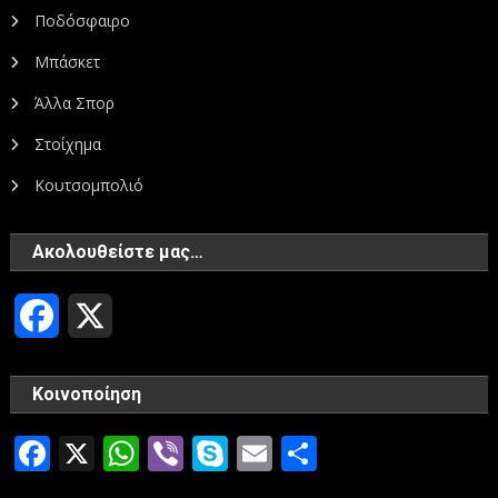
Ποδόσφαιρο
Μπάσκετ
Άλλα Σπορ
Στοίχημα
Κουτσομπολιό
Ακολουθείστε μας…
Facebook
X
Κοινοποίηση
Facebook
X
WhatsApp
Viber
Skype
Email
Μοιραστεί