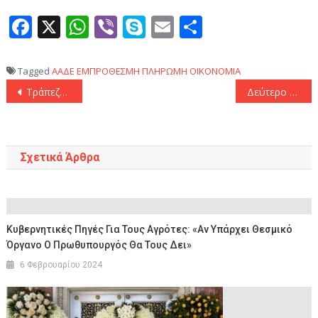
Facebook
X
WhatsApp
Viber
Skype
Email
Μοιραστεί
Tagged
ΑΑΔΕ
ΕΜΠΡΟΘΕΣΜΗ ΠΛΗΡΩΜΗ
ΟΙΚΟΝΟΜΙΑ
Πλοήγηση
Τράπεζα της Ελλάδος: Αυξήθηκαν δάνεια και καταθέσεις τον Νοέμβριο 2024
Δεύτερο κύμα εντάξεων στο πρόγραμμα «Αλλάζω Συσκευή για τις Επιχειρήσεις»
άρθρων
Σχετικά Άρθρα
Κυβερνητικές Πηγές Για Τους Αγρότες: «Αν Υπάρχει Θεσμικό
Όργανο Ο Πρωθυπουργός Θα Τους Δει»
6 Φεβρουαρίου 2024