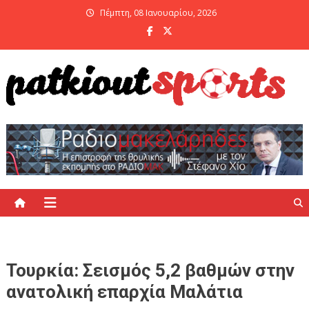
Skip
Πέμπτη, 08 Ιανουαρίου, 2026
to
content
PatKiout Sports
Ό,τι θες να μάθεις στο patkiout – Όλα τα Αθλητικά Νέα
Τουρκία: Σεισμός 5,2 βαθμών στην
ανατολική επαρχία Μαλάτια