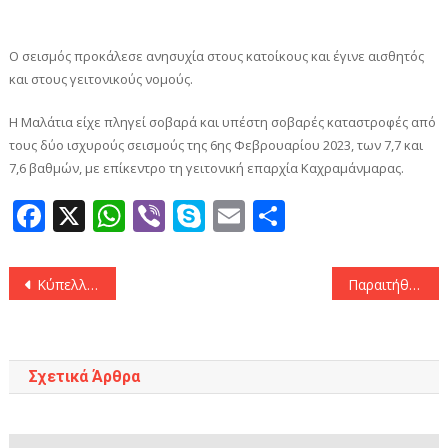
Ο σεισμός προκάλεσε ανησυχία στους κατοίκους και έγινε αισθητός
και στους γειτονικούς νομούς.
H Μαλάτια είχε πληγεί σοβαρά και υπέστη σοβαρές καταστροφές από
τους δύο ισχυρούς σεισμούς της 6ης Φεβρουαρίου 2023, των 7,7 και
7,6 βαθμών, με επίκεντρο τη γειτονική επαρχία Καχραμάνμαρας.
Facebook
X
WhatsApp
Viber
Skype
Email
Μοιραστεί
Πλοήγηση
Κύπελλο Ελλάδας: Η ΕΟΚ ακύρωσε 15 εισιτήρια για εμπλοκή σε οπαδική βία
Παραιτήθηκε από βουλευτής ο Μιλτιάδης Βαρβιτσιώτης
άρθρων
Σχετικά Άρθρα