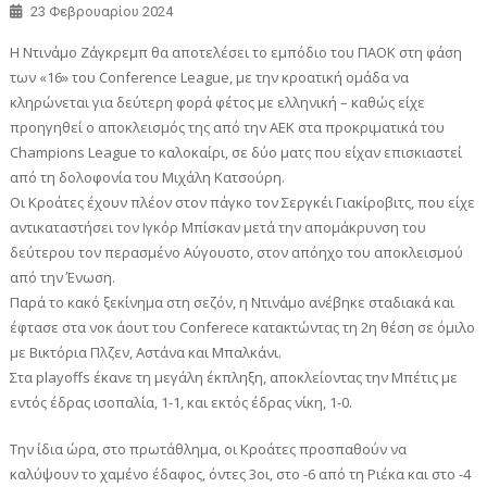
23 Φεβρουαρίου 2024
Η Ντινάμο Ζάγκρεμπ θα αποτελέσει το εμπόδιο του ΠΑΟΚ στη φάση
των «16» του Conference League, με την κροατική ομάδα να
κληρώνεται για δεύτερη φορά φέτος με ελληνική – καθώς είχε
προηγηθεί ο αποκλεισμός της από την ΑΕΚ στα προκριματικά του
Champions League το καλοκαίρι, σε δύο ματς που είχαν επισκιαστεί
από τη δολοφονία του Μιχάλη Κατσούρη.
Οι Κροάτες έχουν πλέον στον πάγκο τον Σεργκέι Γιακίροβιτς, που είχε
αντικαταστήσει τον Ιγκόρ Μπίσκαν μετά την απομάκρυνση του
δεύτερου τον περασμένο Αύγουστο, στον απόηχο του αποκλεισμού
από την Ένωση.
Παρά το κακό ξεκίνημα στη σεζόν, η Ντινάμο ανέβηκε σταδιακά και
έφτασε στα νοκ άουτ του Conferece κατακτώντας τη 2η θέση σε όμιλο
με Βικτόρια Πλζεν, Αστάνα και Μπαλκάνι.
Στα playoffs έκανε τη μεγάλη έκπληξη, αποκλείοντας την Μπέτις με
εντός έδρας ισοπαλία, 1-1, και εκτός έδρας νίκη, 1-0.
Την ίδια ώρα, στο πρωτάθλημα, οι Κροάτες προσπαθούν να
καλύψουν το χαμένο έδαφος, όντες 3οι, στο -6 από τη Ριέκα και στο -4