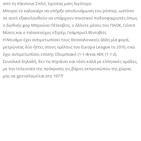
από τη Χάιντουκ Σπλιτ, έχοντας ματς λιγότερο.
Μπορεί το καλοκαίρι να υπήρξε αποδυνάμωση του ρόστερ, ωστόσο
σε αυτό εξακολουθούν να υπάρχουν ποιοτικοί ποδοσφαιριστές όπως
ο διεθνής φορ Μπρούνο Πέτκοβιτς, ο άλλοτε μέσος του ΠΑΟΚ, Γιόσιπ
Μίσιτς και ο ταλαντούχος εξτρέμ, Γκάμπριελ Βίντοβιτς.
Η Ντινάμο έχει αντιμετωπίσει τους Θεσσαλονικείς άλλη μία φορά,
μετρώντας δύο ήττες στους ομίλους του Europa League το 2010, ενώ
έχει αντιμετωπίσει επίσης Ολυμπιακό (1-1-4) και ΑΕΚ (1-1-2).
Συνολικά δηλαδή, δεν τα πηγαίνει και τόσο καλά με ελληνικές ομάδες,
με την τελευταία της πρόκρισης εις βάρος εκπροσώπου της χώρας
μας να χρονολογείται στο 1977!