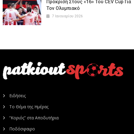
Πρόκριση Στους «16» Του CEV Cup Για
Τον Ολυμπιακό
7 Ιανουαρίου 2026
Ειδήσεις
Το Θέμα της Ημέρας
“Κοριός” στα Αποδυτήρια
Ποδόσφαιρο