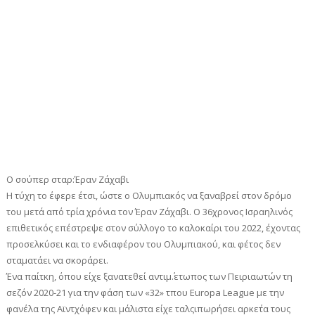
Ο σούπερ σταρ:Έραν Ζάχαβι
Η τύχη το έφερε έτσι, ώστε ο Ολυμπιακός να ξαναβρεί στον δρόμο
του μετά από τρία χρόνια τον Έραν Ζάχαβι. Ο 36χρονος Ισραηλινός
επιθετικός επέστρεψε στον σύλλογο το καλοκαίρι του 2022, έχοντας
προσελκύσει και το ενδιαφέρον του Ολυμπιακού, και φέτος δεν
σταματάει να σκοράρει.
Ένα παίτκη, όπου είχε ξανατεθεί αντιμ΄.ετωπος των Πειριαωτών τη
σεζόν 2020-21 για την φάση των «32» τπου Europa League με την
φανέλα της Αϊντχόφεν και μάλιστα είχε ταλςιπωρήσει αρκε΄τα τους