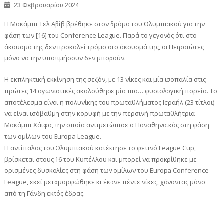
23 Φεβρουαρίου 2024
Η Μακάμπι Τελ Αβίβ βρέθηκε στον δρόμο του Ολυμπιακού για την
φάση των [16] του Conference League. Παρά το γεγονός ότι στο
άκουσμά της δεν προκαλεί τρόμο στο άκουσμά της, οι Πειραιώτες
μόνο να την υποτιμήσουν δεν μπορούν.
Η εκπληκτική εκκίνηση της σεζόν, με 13 νίκες και μία ισοπαλία στις
πρώτες 14 αγωνιστικές ακολούθησε μία πιο… φυσιολογική πορεία. Το
αποτέλεσμα είναι η πολυνίκης του πρωταθλήματος Ισραήλ (23 τίτλοι)
να είναι ισόβαθμη στην κορυφή με την περσινή πρωταθλήτρια
Μακάμπι Χάιφα, την οποία αντιμετώπισε ο Παναθηναϊκός στη φάση
των ομίλων του Europa League.
Η αντίπαλος του Ολυμπιακού κατέκτησε το φετινό League Cup,
βρίσκεται στους 16 του Κυπέλλου και μπορεί να προκρίθηκε με
ορισμένες δυσκολίες στη φάση των ομίλων του Europa Conference
League, εκεί μεταμορφώθηκε κι έκανε πέντε νίκες, χάνοντας μόνο
από τη Γάνδη εκτός έδρας.