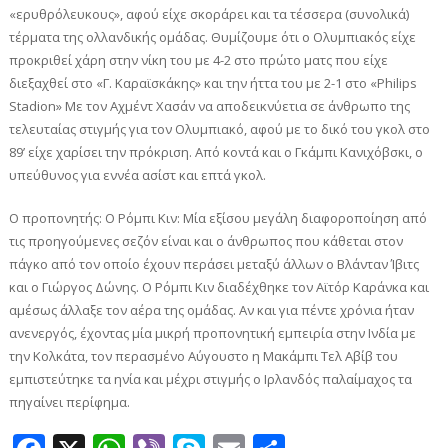
«ερυθρόλευκους», αφού είχε σκοράρει και τα τέσσερα (συνολικά)
τέρματα της ολλανδικής ομάδας. Θυμίζουμε ότι ο Ολυμπιακός είχε
προκριθεί χάρη στην νίκη του με 4-2 στο πρώτο ματς που είχε
διεξαχθεί στο «Γ. Καραϊσκάκης» και την ήττα του με 2-1 στο «Philips
Stadion» Mε τον Αχμέντ Χασάν να αποδεικνύετια σε άνθρωπο της
τελευταίας στιγμής για τον Ολυμπιακό, αφού με το δικό του γκολ στο
89’ είχε χαρίσει την πρόκριση. Από κοντά και ο Γκάμπι Κανιχόβσκι, ο
υπεύθυνος για εννέα ασίστ και επτά γκολ.
Ο προπονητής: Ο Ρόμπι Κιν: Μία εξίσου μεγάλη διαφοροποίηση από
τις προηγούμενες σεζόν είναι και ο άνθρωπος που κάθεται στον
πάγκο από τον οποίο έχουν περάσει μεταξύ άλλων ο Βλάνταν Ίβιτς
και ο Γιώργος Δώνης. Ο Ρόμπι Κιν διαδέχθηκε τον Αϊτόρ Καράνκα και
αμέσως άλλαξε τον αέρα της ομάδας. Αν και για πέντε χρόνια ήταν
ανενεργός, έχοντας μία μικρή προπονητική εμπειρία στην Ινδία με
την Κολκάτα, τον περασμένο Αύγουστο η Μακάμπι Τελ Αβίβ του
εμπιστεύτηκε τα ηνία και μέχρι στιγμής ο Ιρλανδός παλαίμαχος τα
πηγαίνει περίφημα.