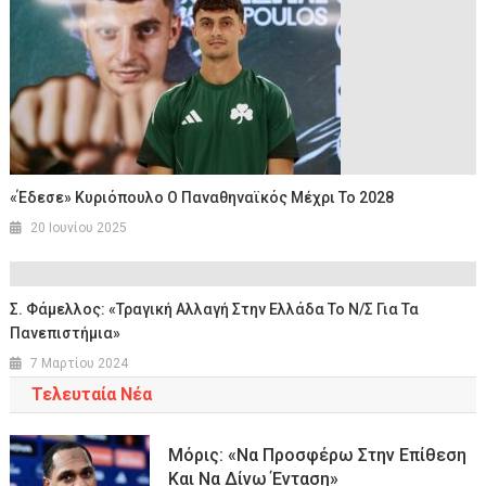
«Έδεσε» Κυριόπουλο Ο Παναθηναϊκός Μέχρι Το 2028
20 Ιουνίου 2025
Σ. Φάμελλος: «Τραγική Αλλαγή Στην Ελλάδα Το Ν/σ Για Τα
Πανεπιστήμια»
7 Μαρτίου 2024
Τελευταία Νέα
Μόρις: «Να Προσφέρω Στην Επίθεση
Και Να Δίνω Ένταση»