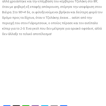
αλλά χρειάστηκε και την επέμβαση του κέρβερου Τζολάκη στο 89’,
όταν με φοβερή εξ επαφής απόκρουση, στέρησε την ισοφάριση στον
Βιέιρα. Στο 90’+4’ δε, οι φιλοξενούμενοι βρήκαν και δεύτερη φορά τον
δρόμο προς τα δίχτυα, όταν ο Τζολάκης έκανε… ασίστ από την
περιοχή του στον Γιάρεμτσουκ, ο οποίος πέρασε και τον αντίπαλο
κίπερ για το 2-0. Ένα γκολ που δεν μέτρησε για οριακό οφσάιντ, αλλά
δεν άλλαξε το τελικό αποτέλεσμα!