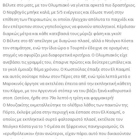
Βέλντε στο ματς, με τον Ολυμπιακό να γίνεται αρκετά πιο δραστήριος.
Ο Νορβηγός μπήκε καλά, με 5/5 ενέργειες και έδωσε πνοή στην
επίθεση των Πειραιωτών, οι οποίοι ήλεγχαν απόλυτα το παιχνίδι και
δεν επέτρεπαν στους γηπεδούχους να φανούν απειλητικοί. Κέρδισαν
διαρκώς μέτρα και κάθε κατεβασιά τους μύριζε φάση και γκολ!
Ο Βέλντε στο 65’ απείλησε με διαγώνιο πλασέ, αλλά ο Ντιόγκο Κόστα
τον σταμάτησε, ενώ την ίδια ώρα ο Τουρπέν έδειχνε σε ορισμένες
στιγμές να σφυρίζει μια διαφορετικά κριτήρια. Ο Ολυμπιακός είχε
ανεβάσει τις γραμμές του, έπαιρνε πρώτες και δεύτερες μπάλες και
το γκολ έμοιαζε θέμα χρόνου. Ο Κωστούλας έπαιξε στον Ελ Κααμπί
και αυτός σούταρε πάνω στον Πέρες στο 68’, ενώ τρία λεπτά μετά ο
Μαροκινός άργησε να εκτελέσει έπειτα από την εκπληκτική κάθετη
του Κάρμο, με τον Αργεντινό στόπερ να του βάζει ξανά καθοριστικό
στοπ. Ωστόσο, ήρθε στο 79ο λεπτό η τρίτη και φαρμακερή!
Ο Μουζακίτης εκμεταλλεύτηκε το ολέθριο λάθος των παικτών της
Πόρτο, έκλεψε μέσα στην περιοχή και έσπασε στον Ελ Κααμπί, ο
οποίος με εκπληκτικό συρτό φαλτσαριστό πλασέ, εκτέλεσε τον
Ντιόγκο Κόστα για το 1-0 μέσα σε ξέφρενους πανηγυρισμούς. Οι
«ερυθρόλευκοι» ήταν ανώτεροι, είχαν πάρει αυτό που δικαιούνταν