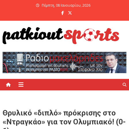
Skip
Πέμπτη, 08 Ιανουαρίου, 2026
to
content
PatKiout Sports
Ό,τι θες να μάθεις στο patkiout – Όλα τα Αθλητικά Νέα
Θρυλικό «διπλό» πρόκρισης στο
«Ντραγκάο» για τον Ολυμπιακό! (0-