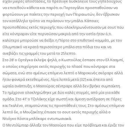
είχαν μικρές αποστάσεις, το πρέσινγκ δυσκόλευε τους γηπεδούχους
να επιτεθούν κάθετα και παρότι οι Πορτογάλοι προσπαθούσαν να
φορτώσουν με παίκτες την περιοχή των Πειραιωτών, δεν έβρισκαν
τον κατάλληλο τρόπο να περάσουν την μπάλα. Κάποιες
προϋποθέσεις εκτός περιοχής που ολοκληρωνόντουσαν με σουτ που
είτε κόντραραν είτε περνούσαν μακριά από την εστία ήταν ό,τι
καλύτερο μπορούσε να δείξει η Πόρτο στο επιθετικό κομμάτι, με τον
Ολυμπιακό να κρατά περισσότερο μπάλα στα πόδια του και να
ανεβάζει τις γραμμές του μετά το 25λεπτο.
Στο 28’ ο Ορτέγκα έκλεψε ψηλά, ο Κωστούλας έσπασε στον Ελ Κααμπί,
ο οποίος επιχείρησε εκτός περιοχής το πλασέ που κόντραρε στα
σώματα, ενώ στο αμέσως επόμενο λεπτό ο Μαροκινός σκόραρε αλλά
ήταν φανερά εκτεθειμένος. Λίγα λεπτά μετά (32’) και έπειτα από
ωραία ανάπτυξη, ο Μασούρας σέντραρε αλλά δεν βρήκε συμπαίκτη.
Το ημίχρονο ολοκληρώθηκε με δύο καλές στιγμές, από μία για κάθε
ομάδα. Στο 41’ ο Τζολάκης είχε σωστή και άμεση αντίδραση σε Πέρες
και Γκαλένο, σταματώντας τις προσπάθειές τους. Στο αμέσως επόμενο
λεπτό δε, ο Μουζακίτης έπιασε το σουτ εκτός περιοχής αλλά ο
Ντιόγκο Κόστα μπλόκαρε εντυπωσιακά.
Ο Μεντιλίμπαρ άλλαξε τον Μασούρα που είχε πρόβλημα και έριξε τον