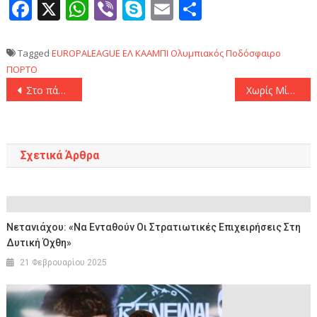
Facebook
X
WhatsApp
Viber
Skype
Email
Μοιραστεί
Tagged
EUROPALEAGUE
ΕΛ ΚΑΑΜΠΙ
Ολυμπιακός
Ποδόσφαιρο
ΠΟΡΤΟ
Πλοήγηση
Στο πάνθεον ο Ελ Κααμπί! Έφτασε στην κορυφή των Ευρωπαίων σκόρερ του Ολυμπιακού ο Μαροκινός φορ!
Χωρίς Μίχορλ και Μπρόρσον ο Ατρόμητος
άρθρων
Σχετικά Άρθρα
Νετανιάχου: «Να Ενταθούν Οι Στρατιωτικές Επιχειρήσεις Στη
Δυτική Όχθη»
21 Φεβρουαρίου 2025