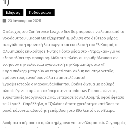
1)
Ειδήσεις
Ποδόσφαιρο
23 Ιανουαρίου 2025
Ο κάτοχος του Conference League δεν θα μπορούσε να λείπει από τα
νοκ-άουτ του Europa! Με εξαιρετική εμφάνιση στο δεύτερο μέρος,
αψεγάδιαστη αμυντική λειτουργία και εκτελεστή τον Ελ Κααμπί, ο
Ολυμπιακός επικράτησε 1-0 της Πόρτο μέσα στο «Ντραγκάο» για να
εξασφαλίσει την πρόκριση. Μάλιστα, πλέον οι «ερυθρόλευκοι» αν
νικήσουν την τελευταία αγωνιστική την Καραμπάγκ στο «Γ.
Καραϊσκάκης» μπορούν να τερματίσουν ακόμη και στην οκτάδα,
εφόσον τους ευνοήσουν όλα τα αποτελέσματα!
Έγραψε ιστορία ο Μαροκινός killer που βρήκε δίχτυα με φοβερό
πλασέ, έγινε ο πρώτος σκόρερ στην ιστορία των Πειραιωτών στις
ευρωπαϊκές διοργανώσεις και ξεπέρασε τον Ελ Αραμπί, αφού έφτασε
τα 21 γκολ . Παράλληλα, ο Τζολάκης όποτε χρειάστηκε κατέβασε τα
ρολά, κάνοντας αδιανόητη επέμβαση στο 89ο λεπτό στον Βιέιρα.
Αναίμακτα πέρασε το πρώτο ημίχρονο για τον Ολυμπιακό. Οι γραμμές