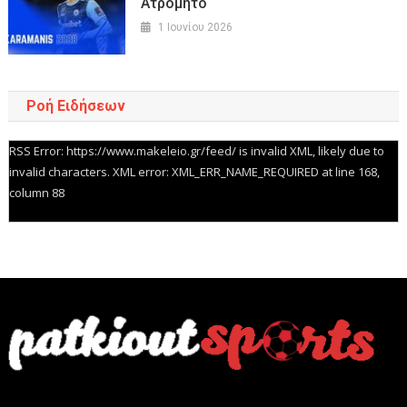
Ατρόμητο
1 Ιουνίου 2026
Ροή Ειδήσεων
RSS Error: https://www.makeleio.gr/feed/ is invalid XML, likely due to
invalid characters. XML error: XML_ERR_NAME_REQUIRED at line 168,
column 88