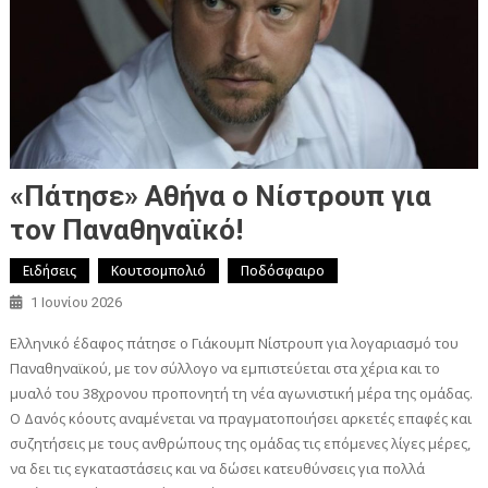
«Πάτησε» Αθήνα ο Νίστρουπ για
τον Παναθηναϊκό!
Ειδήσεις
Κουτσομπολιό
Ποδόσφαιρο
1 Ιουνίου 2026
Ελληνικό έδαφος πάτησε ο Γιάκουμπ Νίστρουπ για λογαριασμό του
Παναθηναϊκού, με τον σύλλογο να εμπιστεύεται στα χέρια και το
μυαλό του 38χρονου προπονητή τη νέα αγωνιστική μέρα της ομάδας.
Ο Δανός κόουτς αναμένεται να πραγματοποιήσει αρκετές επαφές και
συζητήσεις με τους ανθρώπους της ομάδας τις επόμενες λίγες μέρες,
να δει τις εγκαταστάσεις και να δώσει κατευθύνσεις για πολλά