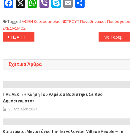
Facebook
X
WhatsApp
Viber
Skype
Email
Μοιραστεί
Tagged
ΑΦΙΞΗ
Κουτσομπολιό
ΝΙΣΤΡΟΥΠ
Παναθηναϊκος
Ποδόσφαιρο
ΣΧΕΔΙΑΣΜΟΣ
Πλοήγηση
ΠΣΑΠΠ για τον Μάριο Οικονόμου: «Θρηνούμε και δεν υπάρχουν λέξεις για να περιγράψουν αυτήν την τραγωδία»
Mε Ταρέμι το Ιράν στο Παγκόσμιο Κύπελλο
άρθρων
Σχετικά Άρθρα
ΠΑΕ ΑΕΚ: «Η Κλήση Του Αλμέιδα Βασίστηκε Σε Δυο
Δημοσιεύματα»
30 Απριλίου 2024
Καπιτώλιο, Μεγιστάνες Της Τεχνολογίας, Village People – Τη