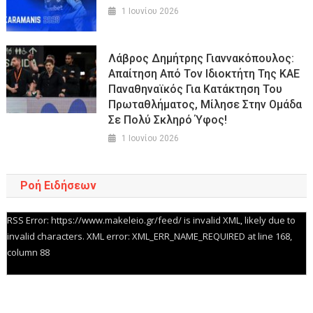
1 Ιουνίου 2026
Λάβρος Δημήτρης Γιαννακόπουλος:
Απαίτηση Από Τον Ιδιοκτήτη Της ΚΑΕ
Παναθηναϊκός Για Κατάκτηση Του
Πρωταθλήματος, Μίλησε Στην Ομάδα
Σε Πολύ Σκληρό Ύφος!
1 Ιουνίου 2026
Ροή Ειδήσεων
RSS Error: https://www.makeleio.gr/feed/ is invalid XML, likely due to
invalid characters. XML error: XML_ERR_NAME_REQUIRED at line 168,
column 88