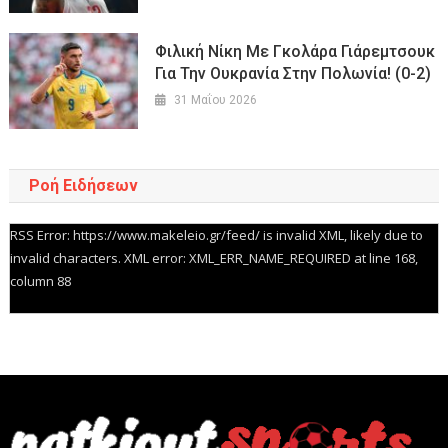
Φιλική Νίκη Με Γκολάρα Γιάρεμτσουκ
Για Την Ουκρανία Στην Πολωνία! (0-2)
31 Μαΐου 2026
Ροή Ειδήσεων
RSS Error: https://www.makeleio.gr/feed/ is invalid XML, likely due to
invalid characters. XML error: XML_ERR_NAME_REQUIRED at line 168,
column 88