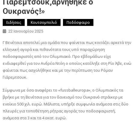
Γιάρεμτσουκ,αρνήθηκε ο
Ουκρανός!»
Ειδήσεις
Κουτσομπολιό
Ποδόσφαιρο
22 Ιανουαρίου 2025
Γ Βενέτσια αποτελεί μια ομάδα που φαίνεται πως κοιτάζει αρκετά την
ελληνική αγορά και πιθανότατα τους υπό παραχώρηση
ποδοσφαιριστές από τον Ολυμπιακό. Προ εβδομάδων είχε
ενδιαφερθεί για τον Ανδρέα Ντόη ο οποίος κατέληξε στη Ρίο Άβε, ενώ
φαίνεται πως ασχολήθηκε και με την περίπτωση του Ρόμαν
Γιάρεμτσουκ.
Σύμφωνα με όσα αναφέρει το «fussballeuropa», ο Ολυμπιακός τα
βρήκε με τη Βενέτσια για τον δανεισμό του Ουκρανό στράικερ με
ενοίκιο 500 χιλ. ευρώ. Μάλιστα, υπήρξε συμφωνία ανάμεσα στις δύο
πλευρές για τοποθέτηση ρήτρας αγοράς του ποδοσφαιριστή,
ανάμεσα στα 3 και τα 4 εκατ. ευρώ.