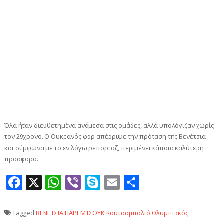
Όλα ήταν διευθετημένα ανάμεσα στις ομάδες, αλλά υπολόγιζαν χωρίς
τον 29χρονο. Ο Ουκρανός φορ απέρριψε την πρόταση της Βενέτσια
και σύμφωνα με το εν λόγω ρεπορτάζ, περιμένει κάποια καλύτερη
προσφορά.
Facebook
X
WhatsApp
Viber
Skype
Email
Μοιραστεί
Tagged
ΒΕΝΕΤΣΙΑ
ΓΙΑΡΕΜΤΣΟΥΚ
Κουτσομπολιό
Ολυμπιακός