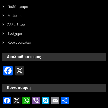
Ποδόσφαιρο
Μπάσκετ
Άλλα Σπορ
Στοίχημα
Κουτσομπολιό
Ακολουθείστε μας…
Facebook
X
Κοινοποίηση
Facebook
X
WhatsApp
Viber
Skype
Email
Μοιραστεί