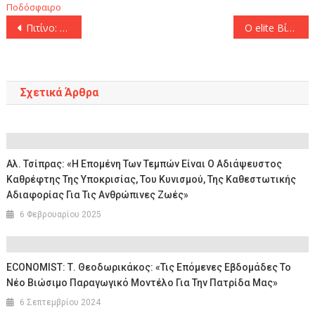
Ποδόσφαιρο
Πλοήγηση
Πιτίνο: «Η ατμόσφαιρα στο ΟΑΚΑ είναι μακράν η καλύτερη από οποιοδήποτε μέρος!»
Ο elite Βίντσιτς σφυρίζει το ντέρμπι Ολυμπιακού-Παναθηναϊκού
άρθρων
Σχετικά Άρθρα
Αλ. Τσίπρας: «Η Επομένη Των Τεμπών Είναι Ο Αδιάψευστος
Καθρέφτης Της Υποκρισίας, Του Κυνισμού, Της Καθεστωτικής
Αδιαφορίας Για Τις Ανθρώπινες Ζωές»
6 Φεβρουαρίου 2025
ECONOMIST: Τ. Θεοδωρικάκος: «Τις Επόμενες Εβδομάδες Το
Νέο Βιώσιμο Παραγωγικό Μοντέλο Για Την Πατρίδα Μας»
6 Σεπτεμβρίου 2024