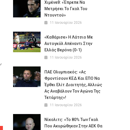
Χιμένεθ: «Έπρεπε Να
Μετρήσει Το Γκολ Του
Ντουντού»
11 Ιανουαρίου 2026
«Καθάρισε» Η Λάτσιο Με
Αυτογκόλ Απέναντι Στην
Ελλάς Βερόνα (0-1)
11 Ιανουαρίου 2026
ν
ΠΑΕ Ολυμπιακός: «Ας
Φροντίσουν ΚΕΔ Και ΕΠΟ Να
Έρθει Ελίτ Διαιτητής, Αλλιώς
Ας Αναβάλουν Τον Αγώνα Της
Τετάρτης»!
11 Ιανουαρίου 2026
Νίκολιτς: «Το 80% Των Γκολ
Που Ακυρώθηκαν Στην ΑΕΚ Θα