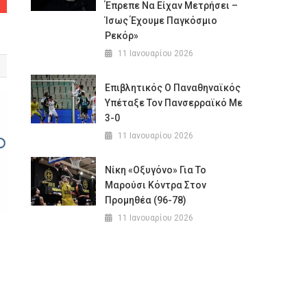
Έπρεπε Να Είχαν Μετρήσει –
Ίσως Έχουμε Παγκόσμιο
Ρεκόρ»
11 Ιανουαρίου 2026
Επιβλητικός Ο Παναθηναϊκός
Υπέταξε Τον Πανσερραϊκό Με
3-0
11 Ιανουαρίου 2026
Νίκη «οξυγόνο» Για Το
Μαρούσι Κόντρα Στον
Προμηθέα (96-78)
11 Ιανουαρίου 2026