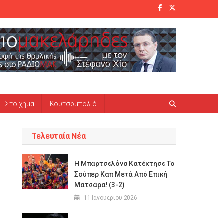
Στοίχημα
Κουτσομπολιό
Τελευταία Νέα
Η Μπαρτσελόνα Κατέκτησε Το
Σούπερ Καπ Μετά Από Επική
Ματσάρα! (3-2)
11 Ιανουαρίου 2026