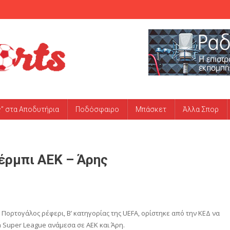
ς” στα Αποδυτήρια
Ποδόσφαιρο
Μπάσκετ
Άλλα Σπορ
τέρμπι ΑΕΚ – Άρης
 Πορτογάλος ρέφερι, Β’ κατηγορίας της UEFA, ορίστηκε από την ΚΕΔ να
n Super League ανάμεσα σε ΑΕΚ και Άρη.