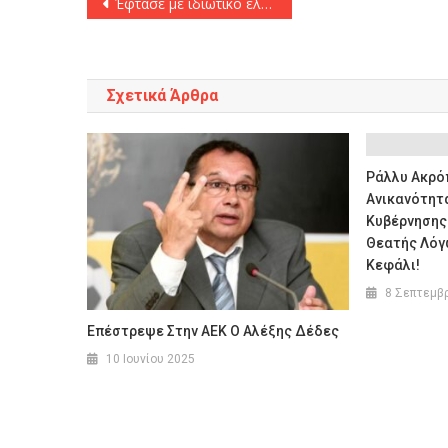
Έφτασε με ιδιωτικό ελικόπτερο στο Μονακό ο Βασίλης Σπανούλης και πιάνει δουλειά
άρθρων
Σχετικά Άρθρα
Ράλλυ Ακρόπ
Ανικανότητα
Κυβέρνησης
Θεατής Λόγ
Κεφάλι!
8 Σεπτεμβ
Επέστρεψε Στην ΑΕΚ Ο Αλέξης Δέδες
10 Ιουνίου 2025