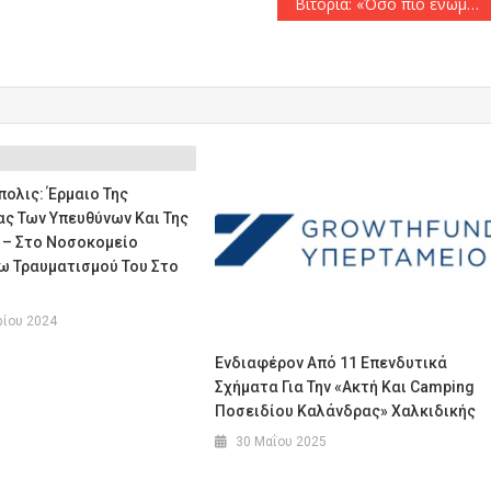
Βιτόρια: «Όσο πιο ενωμένοι, τόσο πιο δυνατοί!»
ολις: Έρμαιο Της
ς Των Υπευθύνων Και Της
 – Στο Νοσοκομείο
ω Τραυματισμού Του Στο
ρίου 2024
Ενδιαφέρον Από 11 Επενδυτικά
Σχήματα Για Την «Ακτή Και Camping
Ποσειδίου Καλάνδρας» Χαλκιδικής
30 Μαΐου 2025