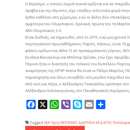
Ο Βερίσιμο, ο οποίος συχνά πυκνά ορίζεται και σε παιχνί
Αραβία και την Αίγυπτο, είχε «παίξει» τελευταία φορά στη
έρθει καθόλου στη χώρα μας, ενώ οι άλλες δύο επισκέψεις τ
αμφότερα του Ολυμπιακού. Χρονικά, πρώτα την 1η Μαρτίου 
ΑΕΚ-Ολυμπιακός 2-3.
Είναι διεθνής, να σημειωθεί, από το 2015, ενώ μια χρονιά 
πορτογαλικού πρωταθλήματος. Παρότι, πάντως, είναι 10 χρ
φάσεις ομίλων και άλλα 12 σε προκριματικούς γύρους. Φέτ
Εγνάτια-Βίκινγκουρ και Μπότεφ-Ζρίνσκι, ενώ έχει σφυρίξε
Πέρυσι ήταν ο διαιτητής του τελικού του Κυπέλλου Πορτο
αναμέτρηση της OPAP Arena θα είναι οι Πέδρο Μαρτίνς, Π
παρατηρητής και όπως συνηθίζει στα μεγάλα παιχνίδια το
Από εκεί και πέρα, ο Αλέξανδρος Τσακαλίδης ορίστηκε στο
Αλέξανδρος Κατσικογιάννης στο Παναθηναϊκός-Ατρόμητος.
Facebook
X
WhatsApp
Viber
Skype
Email
Μοιρ
Tagged
AEK
Άρης
ΒΕΡΙΣΙΜΟ
ΔΙΑΙΤΗΣΙΑ
ΚΕΔ/ΕΠΟ
Ποδόσφα
Πλοήγηση