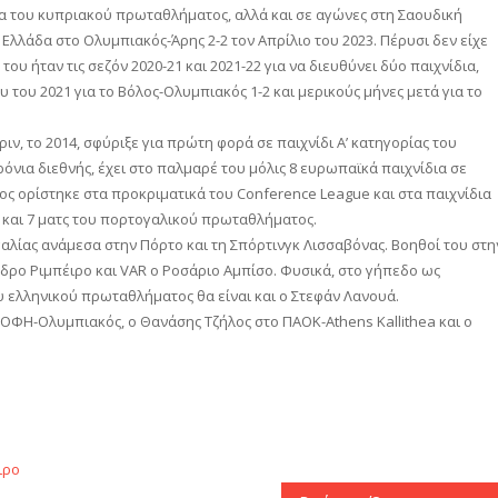
δια του κυπριακού πρωταθλήματος, αλλά και σε αγώνες στη Σαουδική
ν Ελλάδα στο Ολυμπιακός-Άρης 2-2 τον Απρίλιο του 2023. Πέρυσι δεν είχε
ου ήταν τις σεζόν 2020-21 και 2021-22 για να διευθύνει δύο παιχνίδια,
του 2021 για το Βόλος-Ολυμπιακός 1-2 και μερικούς μήνες μετά για το
πριν, το 2014, σφύριξε για πρώτη φορά σε παιχνίδι Α’ κατηγορίας του
όνια διεθνής, έχει στο παλμαρέ του μόλις 8 ευρωπαϊκά παιχνίδια σε
ος ορίστηκε στα προκριματικά του Conference League και στα παιχνίδια
ι και 7 ματς του πορτογαλικού πρωταθλήματος.
γαλίας ανάμεσα στην Πόρτο και τη Σπόρτινγκ Λισσαβόνας. Βοηθοί του στη
έδρο Ριμπέιρο και VAR ο Ροσάριο Αμπίσο. Φυσικά, στο γήπεδο ως
υ ελληνικού πρωταθλήματος θα είναι και ο Στεφάν Λανουά.
 ΟΦΗ-Ολυμπιακός, ο Θανάσης Τζήλος στο ΠΑΟΚ-Athens Kallithea και ο
αστείτε
ιρο