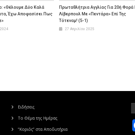
ρ: «Θέλουμε Δύο Καλά
Πρωταθλήτρια Αγγλίας Για 20ή Φορά
τα, Έχω Αποφασίσει Πως
Λίβερπουλ Με «πεντάρα» Επί Της
ε»
Τότεναμ! (5-1)
 2024
27 Απριλίου 2025
Ειδήσεις
Το Θέμα της Ημέρας
“Κοριός” στα Αποδυτήρια