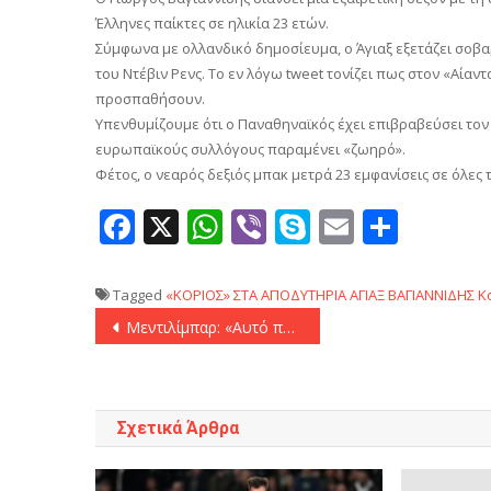
Έλληνες παίκτες σε ηλικία 23 ετών.
Σύμφωνα με ολλανδικό δημοσίευμα, o Άγιαξ εξετάζει σοβ
του Ντέβιν Ρενς. To εν λόγω tweet τονίζει πως στον «Αίαν
προσπαθήσουν.
Υπενθυμίζουμε ότι ο Παναθηναϊκός έχει επιβραβεύσει τον
ευρωπαϊκούς συλλόγους παραμένει «ζωηρό».
Φέτος, ο νεαρός δεξιός μπακ μετρά 23 εμφανίσεις σε όλες τ
Facebook
X
WhatsApp
Viber
Skype
Email
Μοιρ
Tagged
«ΚΟΡΙΟΣ» ΣΤΑ ΑΠΟΔΥΤΗΡΙΑ
ΑΓΙΑΞ
ΒΑΓΙΑΝΝΙΔΗΣ
Κ
Πλοήγηση
Μεντιλίμπαρ: «Αυτό που συνέβη ήταν κάτι πολύ μεγάλο!»
άρθρων
Σχετικά Άρθρα