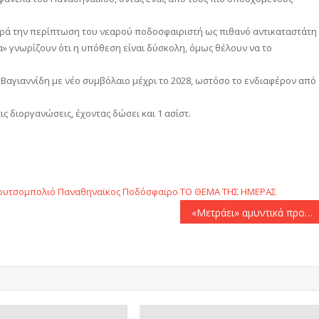
αρά την περίπτωση του νεαρού ποδοσφαιριστή ως πιθανό αντικαταστάτη
τα» γνωρίζουν ότι η υπόθεση είναι δύσκολη, όμως θέλουν να το
 Βαγιαννίδη με νέο συμβόλαιο μέχρι το 2028, ωστόσο το ενδιαφέρον από
ις διοργανώσεις, έχοντας δώσει και 1 ασίστ.
αστείτε
ουτσομπολιό
Παναθηναϊκος
Ποδόσφαιρο
ΤΟ ΘΕΜΑ ΤΗΣ ΗΜΕΡΑΣ
«Μετράει» αμυντικά προβλήματα ο Άρης ενόψει του ντέρμπι με τον ΠΑΟΚ