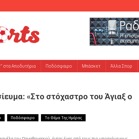
ς” στα Αποδυτήρια
Ποδόσφαιρο
Μπάσκετ
Άλλα Σπορ
ευμα: «Στο στόχαστρο του Άγιαξ ο
ό
Ποδόσφαιρο
Το Θέμα Της Ημέρας
η φανέλα του Παναθηναϊκού, όντας ένας από τους πιο υποσχόμενους