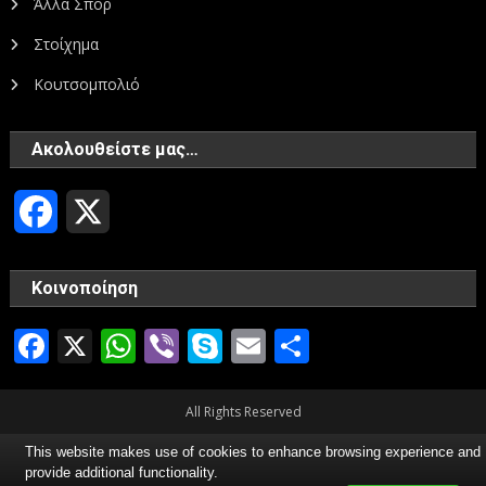
Άλλα Σπορ
Στοίχημα
Κουτσομπολιό
Ακολουθείστε μας…
Facebook
X
Κοινοποίηση
Facebook
X
WhatsApp
Viber
Skype
Email
Μοιραστεί
All Rights Reserved
This website makes use of cookies to enhance browsing experience and
provide additional functionality.