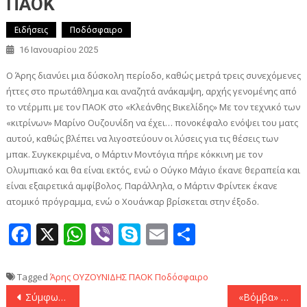
ΠΑΟΚ
Ειδήσεις
Ποδόσφαιρο
16 Ιανουαρίου 2025
Ο Άρης διανύει μια δύσκολη περίοδο, καθώς μετρά τρεις συνεχόμενες
ήττες στο πρωτάθλημα και αναζητά ανάκαμψη, αρχής γενομένης από
το ντέρμπι με τον ΠΑΟΚ στο «Κλεάνθης Βικελίδης» Με τον τεχνικό των
«κιτρίνων» Μαρίνο Ουζουνίδη να έχει… πονοκέφαλο ενόψει του ματς
αυτού, καθώς βλέπει να λιγοστεύουν οι λύσεις για τις θέσεις των
μπακ. Συγκεκριμένα, ο Μάρτιν Μοντόγια πήρε κόκκινη με τον
Ολυμπιακό και θα είναι εκτός, ενώ ο Ούγκο Μάγιο έκανε θεραπεία και
είναι εξαιρετικά αμφίβολος. Παράλληλα, ο Μάρτιν Φρίντεκ έκανε
ατομικό πρόγραμμα, ενώ ο Χουάνκαρ βρίσκεται στην έξοδο.
Facebook
X
WhatsApp
Viber
Skype
Email
Μοιραστεί
Tagged
Άρης
ΟΥΖΟΥΝΙΔΗΣ
ΠΑΟΚ
Ποδόσφαιρο
Πλοήγηση
Σύμφωνα με ολλανδικό δημοσίευμα: «Στο στόχαστρο του Άγιαξ ο Βαγιαννίδης!»
«Βόμβα» με Ντένις Σμιθ ενεργοποίησε η Ρεάλ Μαδρίτης