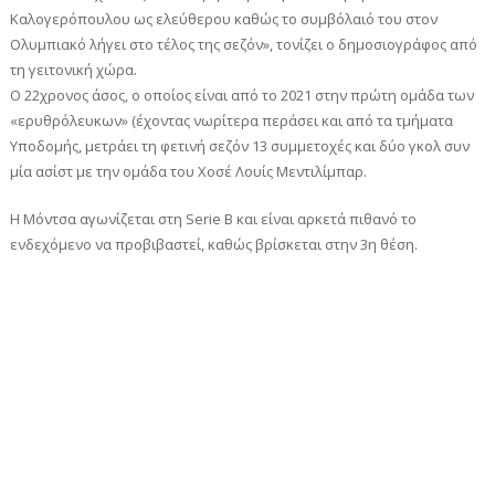
Καλογερόπουλου ως ελεύθερου καθώς το συμβόλαιό του στον
Ολυμπιακό λήγει στο τέλος της σεζόν», τονίζει ο δημοσιογράφος από
τη γειτονική χώρα.
Ο 22χρονος άσος, ο οποίος είναι από το 2021 στην πρώτη ομάδα των
«ερυθρόλευκων» (έχοντας νωρίτερα περάσει και από τα τμήματα
Υποδομής, μετράει τη φετινή σεζόν 13 συμμετοχές και δύο γκολ συν
μία ασίστ με την ομάδα του Χοσέ Λουίς Μεντιλίμπαρ.
Η Μόντσα αγωνίζεται στη Serie B και είναι αρκετά πιθανό το
ενδεχόμενο να προβιβαστεί, καθώς βρίσκεται στην 3η θέση.