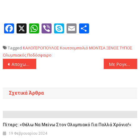
Facebook
X
WhatsApp
Viber
Skype
Email
Μοιραστεί
Tagged
ΚΑΛΟΓΕΡΟΠΟΥΛΟΣ
Κουτσομπολιό
ΜΟΝΤΣΑ
ΞΕΝΟΣ ΤΥΠΟΣ
Ολυμπιακός
Ποδόσφαιρο
Πλοήγηση
Αποχωρεί ο Ιραόλα από την Μπόρνμουθ στο τέλος της σεζόν
Με Ρογκαβόπουλο και Τολιόπουλο κόντρα στην Εφές ο Παναθηναϊκός
άρθρων
Σχετικά Άρθρα
Πίτερς: «Θέλω Να Μείνω Στον Ολυμπιακό Για Πολλά Χρόνια!»
19 Φεβρουαρίου 2024