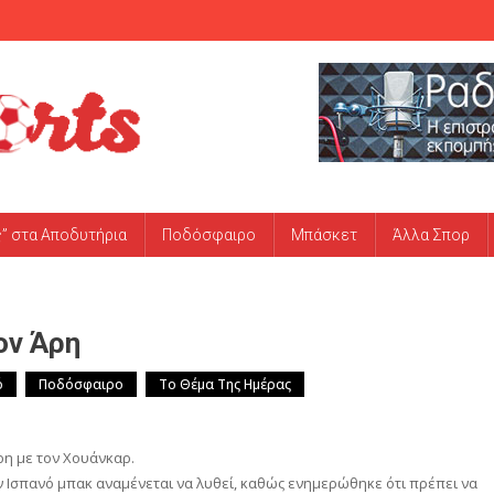
ς” στα Αποδυτήρια
Ποδόσφαιρο
Μπάσκετ
Άλλα Σπορ
ον Άρη
ό
Ποδόσφαιρο
Το Θέμα Της Ημέρας
ρη με τον Χουάνκαρ.
ν Ισπανό μπακ αναμένεται να λυθεί, καθώς ενημερώθηκε ότι πρέπει να