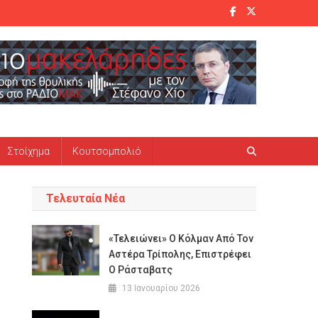
Στοίχημα
Κουτσομπολιό
Τελευταία Νέα
«Τελειώνει» Ο Κόλμαν Από Τον
Αστέρα Τρίπολης, Επιστρέφει
Ο Ράσταβατς
13 Ιανουαρίου 2026