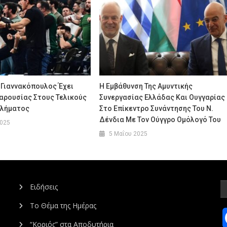
 Γιαννακόπουλος Έχει
Η Εμβάθυνση Της Αμυντικής
αρουσίας Στους Τελικούς
Συνεργασίας Ελλάδας Και Ουγγαρίας
θλήματος
Στο Επίκεντρο Συνάντησης Του Ν.
Δένδια Με Τον Ούγγρο Ομόλογό Του
2025
5 Μαΐου 2025
Ειδήσεις
Το Θέμα της Ημέρας
“Κοριός” στα Αποδυτήρια