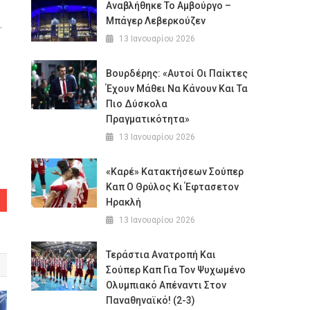
Αναβλήθηκε Το Αμβούργο –
Μπάγερ Λεβερκούζεν
.
13 Ιανουαρίου 2026
Βουρδέρης: «Αυτοί Οι Παίκτες
Έχουν Μάθει Να Κάνουν Και Τα
Πιο Δύσκολα
Πραγματικότητα»
13 Ιανουαρίου 2026
«Καρέ» Κατακτήσεων Σούπερ
Καπ Ο Θρύλος Κι Έφτασετον
Ηρακλή
13 Ιανουαρίου 2026
Τεράστια Ανατροπή Και
Σούπερ Καπ Για Τον Ψυχωμένο
Ολυμπιακό Απέναντι Στον
Παναθηναϊκό! (2-3)