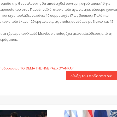
ην ομάδα της Θεσσαλονίκης θα αποδειχθεί σύντομη, αφού αποκτήθηκε
παρουσία του στον Παναθηναϊκό, στον οποίο αγωνίστηκε τέσσερα χρόνια
και έχει προλάβει να κάνει 10 συμμετοχές (7 ως βασικός). Πολύ πιο
τον οποίο έκανε 129 εμφανίσεις, τις οποίες συνδύασε με 3 γκολ και 15
τα χέρια με τον Χαμζά Μεντίλ, ο οποίος έχει μείνει ελεύθερος από τη
τερός μπακ.
αστείτε
Ποδόσφαιρο
ΤΟ ΘΕΜΑ ΤΗΣ ΗΜΕΡΑΣ
ΧΟΥΑΝΚΑΡ
Δίωξη του ποδοσφαιρικού εισαγγελέα στον ΠΑΟΚ για συνθήματα