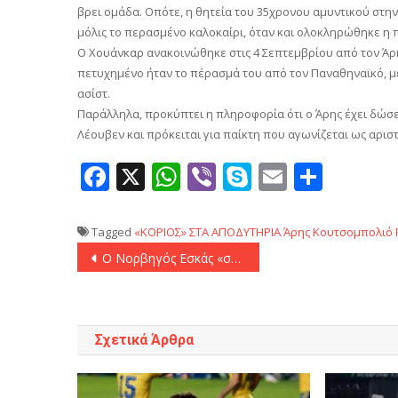
βρει ομάδα. Οπότε, η θητεία του 35χρονου αμυντικού στ
μόλις το περασμένο καλοκαίρι, όταν και ολοκληρώθηκε η 
Ο Χουάνκαρ ανακοινώθηκε στις 4 Σεπτεμβρίου από τον Άρη 
πετυχημένο ήταν το πέρασμά του από τον Παναθηναϊκό, με 
ασίστ.
Παράλληλα, προκύπτει η πληροφορία ότι ο Άρης έχει δώσει 
Λέουβεν και πρόκειται για παίκτη που αγωνίζεται ως αρισ
Facebook
X
WhatsApp
Viber
Skype
Email
Μοιρ
Tagged
«ΚΟΡΙΟΣ» ΣΤΑ ΑΠΟΔΥΤΗΡΙΑ
Άρης
Κουτσομπολιό
Πλοήγηση
Ο Νορβηγός Εσκάς «σφυρίζει» στο ντέρμπι Παναθηναϊκός – ΑΕΚ
άρθρων
Σχετικά Άρθρα