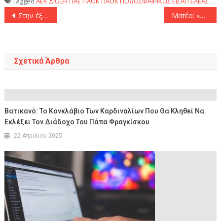
Tagged
AEK
ΔΙΩΞΗ
ΠΑΕ ΠΑΟΚ
ΠΑΟΚ
ΠΟΔΟΣΦΑΙΡΙΚΟΣ ΕΙΣΑΓΓΕΛΕΑΣ
Πλοήγηση
Στην έξοδο ο Χουάνκαρ από τον Άρη
Ματέο: «Αληθινός τζέντλεμαν του αθλήματος ο Μπαρτζώκας»
άρθρων
Σχετικά Άρθρα
Βατικανό: Το Κονκλάβιο Των Καρδιναλίων Που Θα Κληθεί Να
Εκλέξει Τον Διάδοχο Του Πάπα Φραγκίσκου
22 Απριλίου 2025