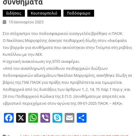
συνθήματα
Ειδήσεις
Κουτσομπολιό
Ποδόσφαιρο
15 Ιανουαρίου 2025
Στο στόχαστρο του ποδοσφαιρικού εισαγγελέα βρέθηκε ο ΠΑΟΚ.
Ο Νικόλαος Μαργαρίτης άσκησε πειθαρχική δίωξη στον «δικέφαλο
του βορρά» για συνθήματα που ακούστηκαν στην Τούμπα στη ρεβάνς
Κυπέλλου με την ΑΕΚ.
Η σχετική ανακοίνωση της ΕΠΟ αναφέρει:
«Από τον αναπληρωτή υπεύθυνο πειθαρχικών διώξεων
ποδοσφαιρικών αδικημάτων Νικόλαο Μαργαρίτη, ασκήθηκε δίωξη σε
βάρος της ΠΑΕ ΠΑΟΚ για πράξη που προβλέπεται και τιμωρείται
πειθαρχικά από τις διατάξεις των άρθρων 1, 2, 14, 15 παρ.1 περ.γ, και
26 του Πειθαρχικού Κώδικα της Ε.Π.Ο. (συνθήματα με απρεπές και
υβριστικό περιεχόμενο στον αγώνα της 09-01-2025 ΠΑΟΚ – ΑΕΚ)».
Facebook
X
WhatsApp
Viber
Skype
Email
Μοιραστεί