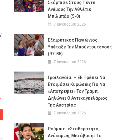
Σκόρπισε Στους Πέντε
Ανέμους Την Αθλέτικ
Μπιλμπάο (5-0)
7 Ιανουαρίου 2026
τή
Εξαιρετικός Πανιώνιος
Υπέταξε Την Μπούντουτσνοστ
(97-85)
7 Ιανουαρίου 2026
Γροιλανδία: Η ΕΕ Πρέπει Να
Ετοιμάσει Κυρώσεις Για Να
«αποτρέψει» Τον Τραμπ,
Α
Δηλώνει Ο Αντικαγκελάριος
Της Αυστρίας
7 Ιανουαρίου 2026
Ρούμπιο: «Σταθερότητα,
Ανάκαμψη, Μετάβαση» Το