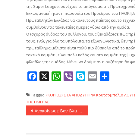
της Super League, συνέχισε το απόγευμα της Πρωτοχρονιά
Εκκωφαντική ήταν η παρουσία του Προέδρου του ΠΑΟΚ Ιβ
Πρωταθλητών Ελλάδας να καλεί τους παίκτες και το τεχνικ
συμβαίνουν τις τελευταίες ημέρες γύρω από την ομάδα.
Ο ισχυρός άνδρας του συλλόγου, τους ξεκαθάρισε πως πρ
τους, ενώ, για όλα τα υπόλοιπα, τα εξωαγωνιστικά, δεν πρ
πρωτάθλημα μάλιστα είναι πολύ πιο δύσκολο από το πρώτο
τακτικό κομμάτι, είναι πολύ καλός και στο κομμάτι της ψ
φίλαθλος της ομάδας. Μένει να δούμε αν η συζήτηση θα 
Facebook
X
WhatsApp
Viber
Skype
Email
Μοιρ
Tagged
«ΚΟΡΙΟΣ» ΣΤΑ ΑΠΟΔΥΤΗΡΙΑ
Κουτσομπολιό
ΛΟΥΤ
ΤΗΣ ΗΜΕΡΑΣ
Πλοήγηση
Ανακοίνωσε Βαν Βλιτ το Μαρούσι
άρθρων