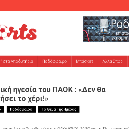
ς” στα Αποδυτήρια
Ποδόσφαιρο
Μπάσκετ
Άλλα Σπορ
ική ηγεσία του ΠΑΟΚ : «Δεν θα
ήσει το χέρι!»
ό
Ποδόσφαιρο
Το Θέμα Της Ημέρας
αντίπαλο τον Παναθηναϊκό στο ΟΑΚΑ (05/01, 20:30) για τη 17η αγωνιστικ