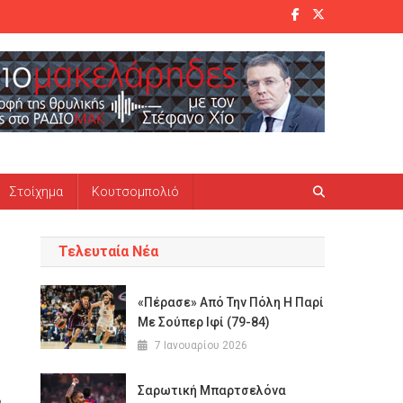
Στοίχημα
Κουτσομπολιό
Τελευταία Νέα
«Πέρασε» Από Την Πόλη Η Παρί
Με Σούπερ Ιφί (79-84)
7 Ιανουαρίου 2026
Σαρωτική Μπαρτσελόνα
ή