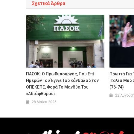
Σχετικά Άρθρα
ΠΑΣΟΚ: Ο Πρωθυπουργός, Που Επί
Πρωτιά Για 
Ημερών Του Έγινε Το Σκάνδαλο Στον
Ιταλία Με Σ
ΟΠΕΚΕΠΕ, Φορά Το Μανδύα Του
(76-74)
«αδιάφθορου»
22 Αυγούσ
28 Μαΐου 2025