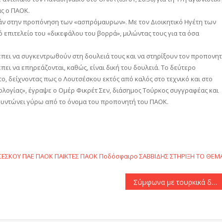
ς ο ΠΑΟΚ.
άν στην προπόνηση των «ασπρόμαυρων». Με τον Διοικητικό Ηγέτη των
ό επιτελείο του «δικεφάλου του βορρά», μιλώντας τους για τα όσα
έπει να συγκεντρωθούν στη δουλειά τους και να στηρίξουν τον προπονη
έπει να επηρεάζονται, καθώς, είναι δική του δουλειά. Το δεύτερο
, δείχνοντας πως ο Λουτσέσκου εκτός από καλός στο τεχνικό και στο
υχολογίας», έγραψε ο Ομέρ Φικρέτ Σεν, διάσημος Τούρκος συγγραφέας και
φουντώνει γύρω από το όνομα του προπονητή του ΠΑΟΚ.
αστείτε
ΣΕΣΚΟΥ
ΠΑΕ ΠΑΟΚ
ΠΑΙΚΤΕΣ
ΠΑΟΚ
Ποδόσφαιρο
ΣΑΒΒΙΔΗΣ
ΣΤΗΡΙΞΗ
ΤΟ ΘΕΜ
Σύμφωνα με τουρκικά δημοσιεύματα: «Ετοιμάζει κίνηση η ΑΕΚ για Μαζουακού»