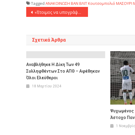
Tagged
ΑΝΑΚΟΙΝΩΣΗ
ΒΑΝ ΒΛΙΤ
Κουτσομπολιό
ΜΑΣΟΥΡΙ
Πλοήγηση
«Έτοιμος να υπογράψει με την Ουιντάντ Καζαμπλάνκα ο Άμραμπατ»
άρθρων
Σχετικά Άρθρα
Αναβλήθηκε Η Δίκη Των 49
Συλληφθέντων Στο ΑΠΘ – Αφέθηκαν
Όλοι Ελεύθεροι
18 Μαρτίου 2024
Ψυχωμένος 
Άστοχο Πανα
1 Νοεμβρί