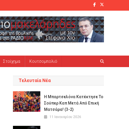
Στοίχημα
Κουτσομπολιό
Τελευταία Νέα
Η Μπαρτσελόνα Κατέκτησε Το
Σούπερ Καπ Μετά Από Επική
Ματσάρα! (3-2)
11 Ιανουαρίου 2026