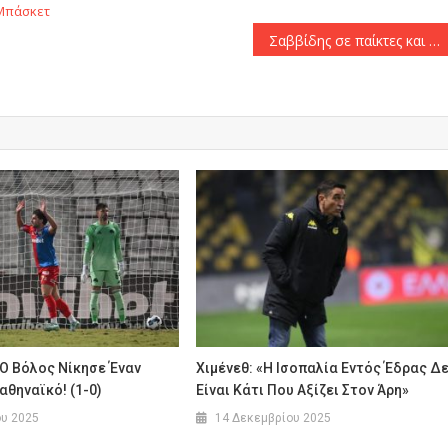
Μπάσκετ
Σαββίδης σε παίκτες και τεχνική ηγεσία του ΠΑΟΚ : «Δεν θα αφήσω σε κανένα να σας κουνήσει το χέρι!»
Ο Βόλος Νίκησε Έναν
Χιμένεθ: «Η Ισοπαλία Εντός Έδρας Δ
θηναϊκό! (1-0)
Είναι Κάτι Που Αξίζει Στον Άρη»
ου 2025
14 Δεκεμβρίου 2025