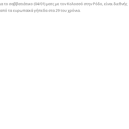
α το σαββατιάτικο (04/01) ματς με τον Κολοσσό στην Ρόδο, είναι διεθνής
α από τα ευρωπαϊκά γήπεδα στα 29 του χρόνια.
αστείτε