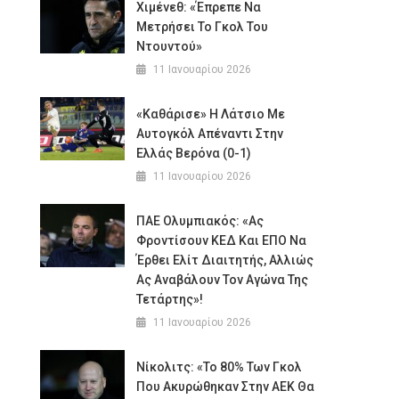
Χιμένεθ: «Έπρεπε Να
Μετρήσει Το Γκολ Του
Ντουντού»
11 Ιανουαρίου 2026
«Καθάρισε» Η Λάτσιο Με
Αυτογκόλ Απέναντι Στην
Ελλάς Βερόνα (0-1)
11 Ιανουαρίου 2026
ΠΑΕ Ολυμπιακός: «Ας
Φροντίσουν ΚΕΔ Και ΕΠΟ Να
Έρθει Ελίτ Διαιτητής, Αλλιώς
Ας Αναβάλουν Τον Αγώνα Της
Τετάρτης»!
11 Ιανουαρίου 2026
Νίκολιτς: «Το 80% Των Γκολ
Που Ακυρώθηκαν Στην ΑΕΚ Θα