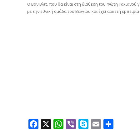
Ο Βαν Βλιτ, που θα είναι στη διάθεση του Φώτη Τακιανού γι
με την εθνική ομάδα του Βελγίου και έχει αρκετή εμπειρί
Facebook
X
WhatsApp
Viber
Skype
Email
Μοιρ