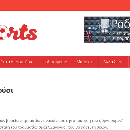
ς” στα Αποδυτήρια
Ποδόσφαιρο
Μπάσκετ
Άλλα Σπορ
ούσι
α των βορείων προαστίων ανακοίνωσε την απόκτηση του φόργουορντ/
αστάτη του τραυματία Ίσμαελ Σανόγκο, που θα χάσει τη σεζόν.