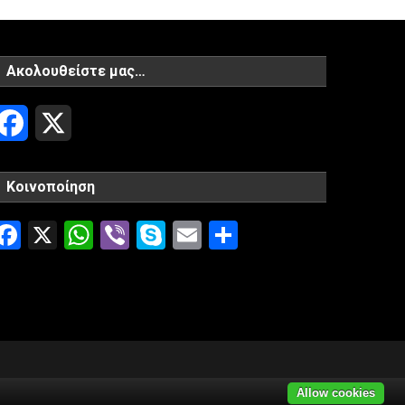
Ακολουθείστε μας…
Facebook
X
Κοινοποίηση
Facebook
X
WhatsApp
Viber
Skype
Email
Μοιραστείτ
Allow cookies