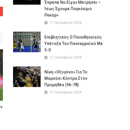
Έπρεπε Να Είχαν Μετρήσει –
Ίσως Έχουμε Παγκόσμιο
Ρεκόρ»
11 Ιανουαρίου 2026
Επιβλητικός Ο Παναθηναϊκός
Υπέταξε Τον Πανσερραϊκό Με
3-0
11 Ιανουαρίου 2026
Νίκη «οξυγόνο» Για Το
Μαρούσι Κόντρα Στον
Προμηθέα (96-78)
11 Ιανουαρίου 2026
εν