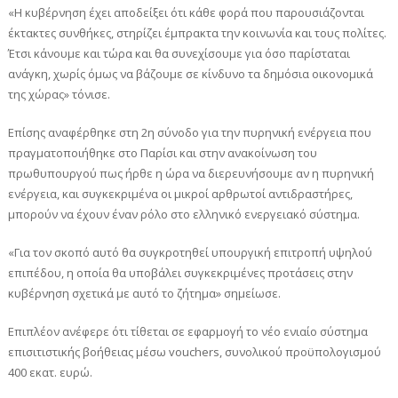
«Η κυβέρνηση έχει αποδείξει ότι κάθε φορά που παρουσιάζονται
έκτακτες συνθήκες, στηρίζει έμπρακτα την κοινωνία και τους πολίτες.
Έτσι κάνουμε και τώρα και θα συνεχίσουμε για όσο παρίσταται
ανάγκη, χωρίς όμως να βάζουμε σε κίνδυνο τα δημόσια οικονομικά
της χώρας» τόνισε.
Επίσης αναφέρθηκε στη 2η σύνοδο για την πυρηνική ενέργεια που
πραγματοποιήθηκε στο Παρίσι και στην ανακοίνωση του
πρωθυπουργού πως ήρθε η ώρα να διερευνήσουμε αν η πυρηνική
ενέργεια, και συγκεκριμένα οι μικροί αρθρωτοί αντιδραστήρες,
μπορούν να έχουν έναν ρόλο στο ελληνικό ενεργειακό σύστημα.
«Για τον σκοπό αυτό θα συγκροτηθεί υπουργική επιτροπή υψηλού
επιπέδου, η οποία θα υποβάλει συγκεκριμένες προτάσεις στην
κυβέρνηση σχετικά με αυτό το ζήτημα» σημείωσε.
Επιπλέον ανέφερε ότι τίθεται σε εφαρμογή το νέο ενιαίο σύστημα
επισιτιστικής βοήθειας μέσω vouchers, συνολικού προϋπολογισμού
400 εκατ. ευρώ.