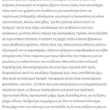
παίρνεις ένα κινητό οι εταιρίες ξέρουν ποιος είσαι, έτσι να υπάρχει
πίσω από τον χρήστη στο Διαδίκτυο μία ταυτότητα ώστε σε
περίπτωση διάπραξης αδικήματος να μπορεί η δικαιοσύνη να κάνει
ταυτοποίηση. Ακούω από χθες, “μα δεν γίνεται αλλού αυτό το
πράγμα”. Αυτό που πάμε να κάνουμε στο Διαδίκτυο για τους
ανήλικους, γινόταν αλλού πέραν της Αυστραλίας; Πρέπει να συζητηθεί
σε ευρωπαϊκό επίπεδο. Ρωτήστε τις αρχές πόσο εύκολα βρίσκουν
τους αληθινούς χρήστες. ‘Αλλοι λένε ναι, αλλά μπορεί κάποιος από το
εξωτερικό να το παρακάμψει. Κάποιοι ψάχνουν παραθυράκια σε κάθε
απαγόρευση. Όταν παίρνεις μια πρωτοβουλία, την παίρνεις για να
μειώσεις τις πιθανότητες του κινδύνου. Μια τελευταία πολιτική
παρατήρηση. Με κατηγόρησαν ότι ενώ έχω στρατιά από τρολ,
διοργανώνω αυτό το συνέδριο. Έρχομαι εγώ, που υποτίθεται έχω
όλα αυτά τα ανώνυμα προφίλ -προφανώς αυτά είναι αποκυήματα
φαντασίας-, και λέω . Οι ίδιοι που μας κατηγορούν ως ενορχηστρωτές
στρατιών τρολ, οι ίδιοι με κατηγορούν για αυτή την πρόταση.
Προσωπική θέση, προσωπική μάχη. Είμαι διατεθειμένος να τη δώσω
μέχρι τέλους. Να βρούμε συμμάχους σε όλο το πολιτικό σύστημα.
Είναι μάχη που την κάνουμε για τα παιδιά, τις ή τους συζύγους μας σε