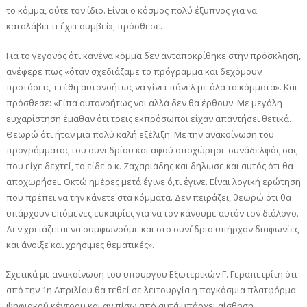
το κόμμα, ούτε τον ίδιο. Είναι ο κόσμος πολύ έξυπνος για να
καταλάβει τι έχει συμβεί», πρόσθεσε.
Για το γεγονός ότι κανένα κόμμα δεν ανταποκρίθηκε στην πρόσκληση,
ανέφερε πως «όταν σχεδιάζαμε το πρόγραμμα και δεχόμουν
προτάσεις, ετέθη αυτονοήτως να γίνει πάνελ με όλα τα κόμματα». Και
πρόσθεσε: «Είπα αυτονοήτως ναι αλλά δεν θα έρθουν. Με μεγάλη
ευχαρίστηση έμαθαν ότι τρεις εκπρόσωποι είχαν απαντήσει θετικά.
Θεωρώ ότι ήταν μια πολύ καλή εξέλιξη. Με την ανακοίνωση του
προγράμματος του συνεδρίου και αφού αποχώρησε συνάδελφός σας
που είχε δεχτεί, το είδε ο κ. Ζαχαριάδης και δήλωσε και αυτός ότι θα
αποχωρήσει. Οκτώ ημέρες μετά έγινε ό,τι έγινε. Είναι λογική ερώτηση
που πρέπει να την κάνετε στα κόμματα. Δεν πειράζει, θεωρώ ότι θα
υπάρχουν επόμενες ευκαιρίες για να τον κάνουμε αυτόν τον διάλογο.
Δεν χρειάζεται να συμφωνούμε και στο συνέδριο υπήρχαν διαφωνίες
και άνοιξε και χρήσιμες θεματικές».
Σχετικά με ανακοίνωση του υπουργου Εξωτερικών Γ. Γεραπετρίτη ότι
από την 1η Απριλίου θα τεθεί σε λειτουργία η παγκόσμια πλατφόρμα
ψηφιακού κέντρου και αν πίσω από αυτά υπάρχει αίσθηση