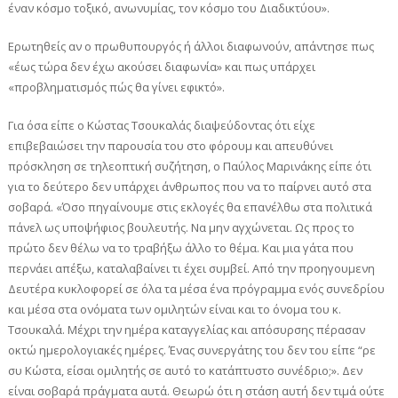
έναν κόσμο τοξικό, ανωνυμίας, τον κόσμο του Διαδικτύου».
Ερωτηθείς αν ο πρωθυπουργός ή άλλοι διαφωνούν, απάντησε πως
«έως τώρα δεν έχω ακούσει διαφωνία» και πως υπάρχει
«προβληματισμός πώς θα γίνει εφικτό».
Για όσα είπε ο Κώστας Τσουκαλάς διαψεύδοντας ότι είχε
επιβεβαιώσει την παρουσία του στο φόρουμ και απευθύνει
πρόσκληση σε τηλεοπτική συζήτηση, ο Παύλος Μαρινάκης είπε ότι
για το δεύτερο δεν υπάρχει άνθρωπος που να το παίρνει αυτό στα
σοβαρά. «Όσο πηγαίνουμε στις εκλογές θα επανέλθω στα πολιτικά
πάνελ ως υποψήφιος βουλευτής. Να μην αγχώνεται. Ως προς το
πρώτο δεν θέλω να το τραβήξω άλλο το θέμα. Και μια γάτα που
περνάει απέξω, καταλαβαίνει τι έχει συμβεί. Από την προηγουμενη
Δευτέρα κυκλοφορεί σε όλα τα μέσα ένα πρόγραμμα ενός συνεδρίου
και μέσα στα ονόματα των ομιλητών είναι και το όνομα του κ.
Τσουκαλά. Μέχρι την ημέρα καταγγελίας και απόσυρσης πέρασαν
οκτώ ημερολογιακές ημέρες. Ένας συνεργάτης του δεν του είπε “ρε
συ Κώστα, είσαι ομιλητής σε αυτό το κατάπτυστο συνέδριο;». Δεν
είναι σοβαρά πράγματα αυτά. Θεωρώ ότι η στάση αυτή δεν τιμά ούτε