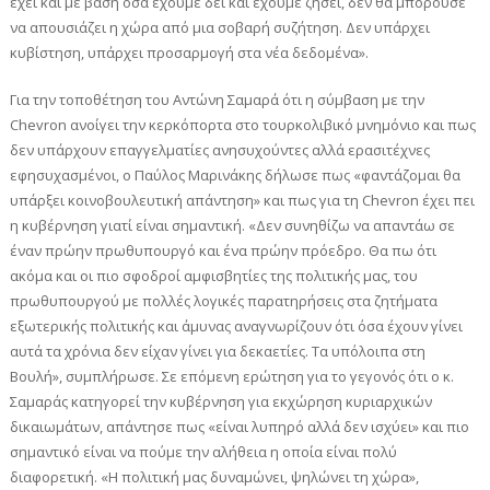
έχει και με βάση όσα έχουμε δει και έχουμε ζήσει, δεν θα μπορούσε
να απουσιάζει η χώρα από μια σοβαρή συζήτηση. Δεν υπάρχει
κυβίστηση, υπάρχει προσαρμογή στα νέα δεδομένα».
Για την τοποθέτηση του Αντώνη Σαμαρά ότι η σύμβαση με την
Chevron ανοίγει την κερκόπορτα στο τουρκολιβικό μνημόνιο και πως
δεν υπάρχουν επαγγελματίες ανησυχούντες αλλά ερασιτέχνες
εφησυχασμένοι, ο Παύλος Μαρινάκης δήλωσε πως «φαντάζομαι θα
υπάρξει κοινοβουλευτική απάντηση» και πως για τη Chevron έχει πει
η κυβέρνηση γιατί είναι σημαντική. «Δεν συνηθίζω να απαντάω σε
έναν πρώην πρωθυπουργό και ένα πρώην πρόεδρο. Θα πω ότι
ακόμα και οι πιο σφοδροί αμφισβητίες της πολιτικής μας, του
πρωθυπουργού με πολλές λογικές παρατηρήσεις στα ζητήματα
εξωτερικής πολιτικής και άμυνας αναγνωρίζουν ότι όσα έχουν γίνει
αυτά τα χρόνια δεν είχαν γίνει για δεκαετίες. Τα υπόλοιπα στη
Βουλή», συμπλήρωσε. Σε επόμενη ερώτηση για το γεγονός ότι ο κ.
Σαμαράς κατηγορεί την κυβέρνηση για εκχώρηση κυριαρχικών
δικαιωμάτων, απάντησε πως «είναι λυπηρό αλλά δεν ισχύει» και πιο
σημαντικό είναι να πούμε την αλήθεια η οποία είναι πολύ
διαφορετική. «Η πολιτική μας δυναμώνει, ψηλώνει τη χώρα»,