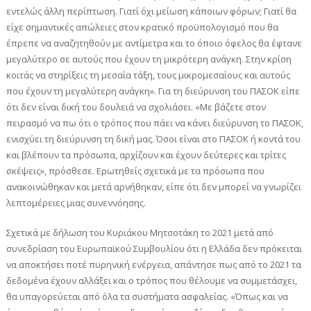
εντελώς άλλη περίπτωση. Γιατί όχι μείωση κάποιων φόρων; Γιατί θα
είχε σημαντικές απώλειες στον κρατικό προϋπολογισμό που θα
έπρεπε να αναζητηθούν με αντίμετρα και το όποιο όφελος θα έφτανε
μεγαλύτερο σε αυτούς που έχουν τη μικρότερη ανάγκη. Στην κρίση
κοιτάς να στηρίξεις τη μεσαία τάξη, τους μικρομεσαίους και αυτούς
που έχουν τη μεγαλύτερη ανάγκη». Για τη διεύρυνση του ΠΑΣΟΚ είπε
ότι δεν είναι δική του δουλειά να σχολιάσει. «Με βάζετε στον
πειρασμό να πω ότι ο τρόπος που πάει να κάνει διεύρυνση το ΠΑΣΟΚ,
ενισχύει τη διεύρυνση τη δική μας. Όσοι είναι στο ΠΑΣΟΚ ή κοντά του
και βλέπουν τα πρόσωπα, αρχίζουν και έχουν δεύτερες και τρίτες
σκέψεις», πρόσθεσε. Ερωτηθείς σχετικά με τα πρόσωπα που
ανακοινώθηκαν και μετά αρνήθηκαν, είπε ότι δεν μπορεί να γνωρίζει
λεπτομέρειες μιας συνεννόησης.
Σχετικά με δήλωση του Κυριάκου Μητσοτάκη το 2021 μετά από
συνεδρίαση του Ευρωπαϊκού Συμβουλίου ότι η Ελλάδα δεν πρόκειται
να αποκτήσει ποτέ πυρηνική ενέργεια, απάντησε πως από το 2021 τα
δεδομένα έχουν αλλάξει και ο τρόπος που θέλουμε να συμμετάσχει,
θα υπαγορεύεται από όλα τα συστήματα ασφαλείας. «Όπως και να