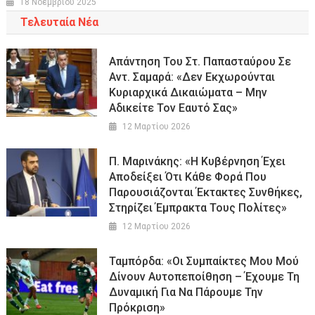
18 Νοεμβρίου 2025
Τελευταία Νέα
Απάντηση Του Στ. Παπασταύρου Σε
Αντ. Σαμαρά: «Δεν Εκχωρούνται
Κυριαρχικά Δικαιώματα – Μην
Αδικείτε Τον Εαυτό Σας»
12 Μαρτίου 2026
Π. Μαρινάκης: «Η Κυβέρνηση Έχει
Αποδείξει Ότι Κάθε Φορά Που
Παρουσιάζονται Έκτακτες Συνθήκες,
Στηρίζει Έμπρακτα Τους Πολίτες»
12 Μαρτίου 2026
Ταμπόρδα: «Οι Συμπαίκτες Μου Μού
Δίνουν Αυτοπεποίθηση – Έχουμε Τη
Δυναμική Για Να Πάρουμε Την
Πρόκριση»