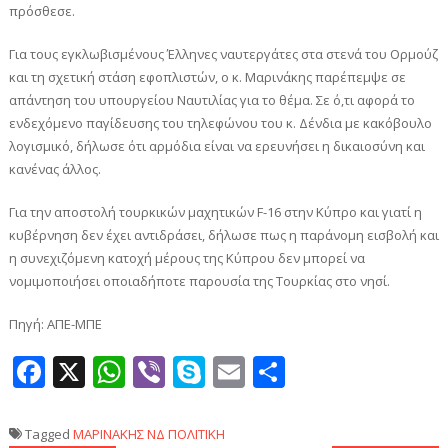
πρόσθεσε.
Για τους εγκλωβισμένους Έλληνες ναυτεργάτες στα στενά του Ορμούζ
και τη σχετική στάση εφοπλιστών, ο κ. Μαρινάκης παρέπεμψε σε
απάντηση του υπουργείου Ναυτιλίας για το θέμα. Σε ό,τι αφορά το
ενδεχόμενο παγίδευσης του τηλεφώνου του κ. Δένδια με κακόβουλο
λογισμικό, δήλωσε ότι αρμόδια είναι να ερευνήσει η δικαιοσύνη και
κανένας άλλος.
Για την αποστολή τουρκικών μαχητικών F-16 στην Κύπρο και γιατί η
κυβέρνηση δεν έχει αντιδράσει, δήλωσε πως η παράνομη εισβολή και
η συνεχιζόμενη κατοχή μέρους της Κύπρου δεν μπορεί να
νομιμοποιήσει οποιαδήποτε παρουσία της Τουρκίας στο νησί.
Πηγή: ΑΠΕ-ΜΠΕ
Facebook
X
WhatsApp
Viber
Skype
Email
Μοιραστεί
Tagged
ΜΑΡΙΝΑΚΗΣ
ΝΔ
ΠΟΛΙΤΙΚΗ