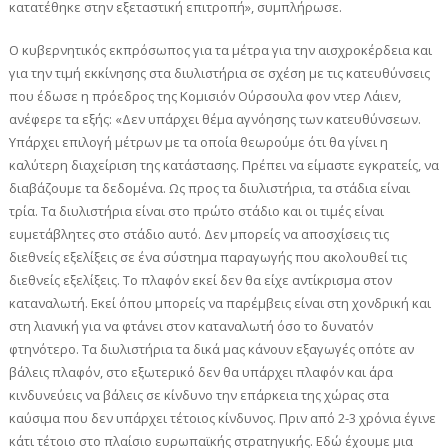
κατατέθηκε στην εξεταστική επιτροπή», συμπλήρωσε.
Ο κυβερνητικός εκπρόσωπος για τα μέτρα για την αισχροκέρδεια και
για την τιμή εκκίνησης στα διυλιστήρια σε σχέση με τις κατευθύνσεις
που έδωσε η πρόεδρος της Κομισιόν Ούρσουλα φον ντερ Λάιεν,
ανέφερε τα εξής: «Δεν υπάρχει θέμα αγνόησης των κατευθύνσεων.
Υπάρχει επιλογή μέτρων με τα οποία θεωρούμε ότι θα γίνει η
καλύτερη διαχείριση της κατάστασης. Πρέπει να είμαστε εγκρατείς, να
διαβάζουμε τα δεδομένα. Ως προς τα διυλιστήρια, τα στάδια είναι
τρία. Τα διυλιστήρια είναι στο πρώτο στάδιο και οι τιμές είναι
ευμετάβλητες στο στάδιο αυτό. Δεν μπορείς να αποσχίσεις τις
διεθνείς εξελίξεις σε ένα σύστημα παραγωγής που ακολουθεί τις
διεθνείς εξελίξεις. Το πλαφόν εκεί δεν θα είχε αντίκρισμα στον
καταναλωτή. Εκεί όπου μπορείς να παρέμβεις είναι στη χονδρική και
στη λιανική για να φτάνει στον καταναλωτή όσο το δυνατόν
φτηνότερο. Τα διυλιστήρια τα δικά μας κάνουν εξαγωγές οπότε αν
βάλεις πλαφόν, στο εξωτερικό δεν θα υπάρχει πλαφόν και άρα
κινδυνεύεις να βάλεις σε κίνδυνο την επάρκεια της χώρας στα
καύσιμα που δεν υπάρχει τέτοιος κίνδυνος. Πριν από 2-3 χρόνια έγινε
κάτι τέτοιο στο πλαίσιο ευρωπαϊκής στρατηγικής. Εδώ έχουμε μια