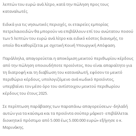
λεπτών του ευρώ ανά λίτρο, κατά την πώληση προς τους
καταναλωτές.
Ειδικά για τις νησιωτικές περιοχές, οι εταιρείες εμπορίας
πετρελαιοειδών θα μπορούν να επιβάλλουν επί του ανώτατου ποσού
των 5 λεπτών του ευρώ ανά λίτρο και ειδικό κόστος διανομής, το
οποίο θα καθορίζεται με σχετική Κοινή Υπουργική Απόφαση.
Παράλληλα, απαγορεύεται η αποκόμιση μεικτού περιθωρίου κέρδους
από την πώληση οποιουδήποτε προϊόντος, που είναι απαραίτητο για
τη διατροφή και τη διαβίωση του καταναλωτή, εφόσον το μεικτό
περιθώριο κέρδους, υπολογιζόμενο ανά κωδικό προϊόντος,
υπερβαίνει τον μέσο όρο του αντίστοιχου μεικτού περιθωρίου
κέρδους του έτους 2025.
Σε περίπτωση παράβασης των παραπάνω απαγορεύσεων -δηλαδή
αυτών για τα καύσιμα και τα προϊόντα σούπερ μάρκετ- επιβάλλεται
διοικητικό πρόστιμο από 5.000 έως 5.000.000 ευρώ» εξήγησε ο κ.
Μαρινάκης.