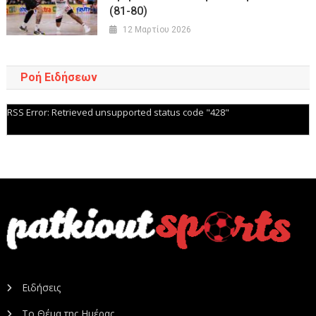
(81-80)
12 Μαρτίου 2026
Ροή Ειδήσεων
RSS Error: Retrieved unsupported status code "428"
Ειδήσεις
Το Θέμα της Ημέρας