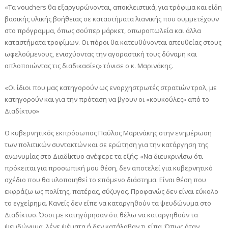
«Τα vouchers θα εξαργυρώνονται, αποκλειστικά, για τρόφιμα και είδη
βασικής υλικής βοήθειας σε καταστήματα λιανικής που συμμετέχουν
στο πρόγραμμα, όπως σούπερ μάρκετ, οπωροπωλεία και άλλα
καταστήματα τροφίμων. Οι πόροι θα κατευθύνονται απευθείας στους
ωφελούμενους, ενισχύοντας την αγοραστική τους δύναμη και
απλοποιώντας τις διαδικασίες» τόνισε ο κ. Μαρινάκης.
«Οι ίδιοι που μας κατηγορούν ως ενορχηστρωτές στρατιών τρολ, με
κατηγορούν και για την πρόταση να βγουν οι «κουκούλες» από το
Διαδίκτυο»
Ο κυβερνητικός εκπρόσωπος Παύλος Μαρινάκης στην ενημέρωση
των πολιτικών συντακτών και σε ερώτηση για την κατάργηση της
ανωνυμίας στο Διαδίκτυο ανέφερε τα εξής: «Να διευκρινίσω ότι
πρόκειται για προσωπική μου θέση, δεν αποτελεί για κυβερνητικό
σχέδιο που θα υλοποιηθεί το επόμενο διάστημα. Είναι θέση που
εκφράζω ως πολίτης, πατέρας, σύζυγος. Προφανώς δεν είναι εύκολο
το εγχείρημα. Κανείς δεν είπε να καταργηθούν τα ψευδώνυμα στο
Διαδίκτυο. Όσοι με κατηγόρησαν ότι θέλω να καταργηθούν τα
ψευδώνυμα, λένε ψέματα ή δεν κατάλαβαν τι είπα. Όπως όταν