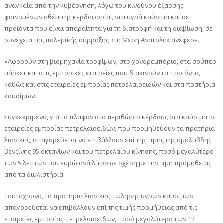
αναγκαία από την κυβέρνηση, λόγω του κινδύνου έξαρσης
φαινομένων αθέμιτης κερδοφορίας στα υγρά καύσιμα και σε
προϊόντα που είναι απαραίτητα για τη διατροφή και τη διαβίωση, σε
συνέχεια της πολεμικής σύρραξης στη Μέση Ανατολή» ανέφερε.
«Αφορούν στη βιομηχανία τροφίμων, στο χονδρεμπόριο, στα σούπερ
μάρκετ και στις εμπορικές εταιρείες που διακινούν τα προϊόντα,
καθώς και στις εταιρείες εμπορίας πετρελαιοειδών και στα πρατήρια
καυσίμων.
Συγκεκριμένα, για το πλαφόν στο περιθώριο κέρδους στα καύσιμα, οι
εταιρείες εμπορίας πετρελαιοειδών, που προμηθεύουν τα πρατήρια
λιανικής, απαγορεύεται να επιβάλλουν επί της τιμής της αμόλυβδης
βενζίνης 95 οκτανίων και του πετρελαίου κίνησης, ποσό μεγαλύτερο
των 5 λεπτών του ευρώ ανά λίτρο σε σχέση με την τιμή προμήθειας
από τα διυλιστήρια.
Ταυτόχρονα, τα πρατήρια λιανικής πώλησης υγρών καυσίμων
απαγορεύεται να επιβάλλουν επί της τιμής προμήθειας από τις
εταιρείες εμπορίας πετρελαιοειδών, ποσό μεγαλύτερο των 12