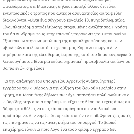
φακελώματος, ο κ. Μαρινάκης δήλωσε μεταξύ άλλων ότι είναι
εντυπωσιακός ο τρόπος που αυτές οι ασυναρτησίες και τα ψεύδη
διακινούνται. «Είναι ένα σύγχρονο εργαλείο έξυπνης διπλωματίας.
Είναι πλατφόρμα αποδελτίωσης, στοχευμένης αναζήτησης. Η χρήση
του θα συνδράμει τους υπηρεσιακούς παράγοντες του υπουργείου
Εξωτερικών στην αντιμετώπιση της παραπληροφόρησης και των
υβριδικών απειλών κατά της χώρας μας. Καμία λειτουργία δεν
στρέφεται κατά της ελευθερίας έκφρασης, κατά του δημοσιογραφικού
λειτουργήματος. Είναι μια ακόμα σημαντική πρωτοβουλία και άργησε
θα πω εγώ», σημείωσε.
Για την απάντηση του υπουργείου Αγροτικής Ανάπτυξης περί
εγγράφου του κ. Βάρρα για την αύξηση του ζωικού κεφαλαίου στην
Κρήτη, ο κ. Μαρινάκης δήλωσε πως έχει απαντήσει πολύ αναλυτικά ο
κ. Βορίδης στην οποία παρέπεμψε. «Έχεις τη θέση που έχεις όπως ο κ.
Βάρρας και θέλεις να πεις κάποια πράγματα στον πολιτικό σου
προϊστάμενο. Δεν νομίζω ότι αρκείσαι σε ένα e-mail. Φροντίζεις αυτές
τις επισημάνσεις να τις κάνεις κτήμα του υπουργού. Το βασικό
επιχείρημα είναι για ποιο λόγο ένα τόσο κρίσιμο έγγραφο δεν