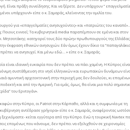
γή. Είναι πράξη συνείδησης. Και να ξέρετε. Δεν υπάρχουν “ επαγγελματί
ένοι υπάρχουν!» είπε ο κ. Σαμαράς, κλείνοντας την ομιλία του.
ουργού για «επαγγελματίες ανησυχούντες» και «πατριώτες του καναπέ»
λη; Ποιους εννοεί; Τα κυβερνητικά media παραπέμπουν σε εμένα και στον
ο κ. Μητσοτάκης- κατηγορεί τους δύο πρώην πρωθυπουργούς της Ελλάδας
 την έκφραση εθνικών ανησυχιών. Εάν όμως έχουν δίκιο τα “παπαγαλάκι
α πρέπει να ανησυχεί. Και μένω εδώ… » είπε ο κ. Σαμαράς.
α είναι ιδανική ευκαιρία που δεν πρέπει να πάει χαμένη. Η Κύπρος είνα
η μόνιμη συστάθμευση στο νησί ελληνικών και ευρωπαϊκών δυνάμεων είν
λαιά αμυντική αρχιτεκτονική στην περιοχή μας δεν δουλεύει, κι επομένω
δεκτή και από την Αμερική. Για εμάς, όμως, θα είναι μια πολύ σημαντι
τρίδα” του Ερντογάν».
αφών στην Κύπρο, οι Patriot στην Κάρπαθο, αλλά και η συμφωνία με τη
 η κυβέρνηση αντέδρασε γρήγορα» είπε ο κ. Σαμαράς, αναφέροντας ωστόσ
η ξεχνιόμαστε- κείται εγγύτερα από την Κύπρο. Ενώ η τουρκική Νavtex π
νήσεις επομένως που κάνουμε, δεν πρέπει να εξελιχθούν σε χειρονομίες