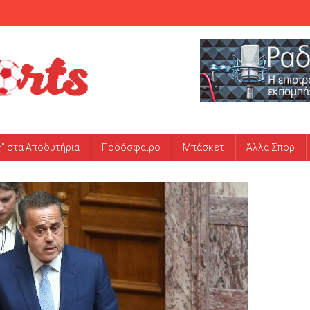
ς” στα Αποδυτήρια
Ποδόσφαιρο
Μπάσκετ
Άλλα Σπορ