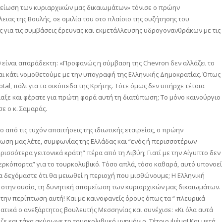
μείωση των κυριαρχικών μας δικαιωμάτων» τόνισε ο πρώην
ας της Βουλής, σε ομιλία του στο πλαίσιο της συζήτησης του
 για τις συμβάσεις έρευνας και εκμετάλλευσης υδρογονανθράκων με τις
 είναι απαράδεκτη: «Προφανώς η σύμβαση της Chevron δεν αλλάζει το
και κάτι νομοθετούμε με την υπογραφή της Ελληνικής Δημοκρατίας. Όπως
otal, πάλι για τα οικόπεδα της Κρήτης. Τότε όμως δεν υπήρχε τέτοια
λαξε και φέρατε για πρώτη φορά αυτή τη διατύπωση; Το μόνο καινούργιο
ε ο κ. Σαμαράς.
 από τις τυχόν απαιτήσεις της ιδιωτικής εταιρείας, ο πρώην
ση μας λέτε, συμφωνίας της Ελλάδας και “ενός ή περισσοτέρων
ερισσότερα γειτονικά κράτη” πέρα από τη Λιβύη; Γιατί με την Αίγυπτο δεν
 Κερκόπορτα” για το τουρκολυβικό. Τόσο απλά, τόσο καθαρά, αυτό υπονοεί
 να δεχόμαστε ότι θα μειωθεί η περιοχή που μισθώνουμε; Η Ελληνική
, στην ουσία, τη δυνητική απομείωση των κυριαρχικών μας δικαιωμάτων.
α την περίπτωση αυτή! Και με καινοφανείς όρους όπως τα “ πλευρικά
ατικά ο ανεξάρτητος βουλευτής Μεσσηνίας και συνέχισε: «Κι όλα αυτά
ζε και τάχα ακύρωνε το τουρκολιβυκό μνημόνιο. Τέτοιο ψέμα! Και μετά