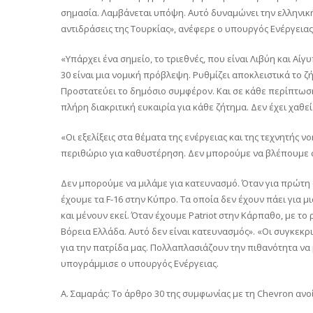
σημασία. Λαμβάνεται υπόψη. Αυτό δυναμώνει την ελληνική
αντιδράσεις της Τουρκίας», ανέφερε ο υπουργός Ενέργειας
«Υπάρχει ένα σημείο, το τριεθνές, που είναι Λιβύη και Αίγ
30 είναι μια νομική πρόβλεψη. Ρυθμίζει αποκλειστικά το
Προστατεύει το δημόσιο συμφέρον. Και σε κάθε περίπτωση 
πλήρη διακριτική ευκαιρία για κάθε ζήτημα. Δεν έχει χαθ
«Οι εξελίξεις στα θέματα της ενέργειας και της τεχνητής
περιθώριο για καθυστέρηση. Δεν μπορούμε να βλέπουμε σ
Δεν μπορούμε να μιλάμε για κατευνασμό. Όταν για πρώτη φ
έχουμε τα F-16 στην Κύπρο. Τα οποία δεν έχουν πάει για 
και μένουν εκεί. Όταν έχουμε Patriot στην Κάρπαθο, με το
Βόρεια Ελλάδα. Αυτό δεν είναι κατευνασμός». «Οι συγκεκρ
για την πατρίδα μας. Πολλαπλασιάζουν την πιθανότητα ν
υπογράμμισε ο υπουργός Ενέργειας.
Α. Σαμαράς: Το άρθρο 30 της συμφωνίας με τη Chevron ανο