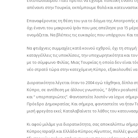
εντυπωσιασμού. Γιατί πρέπει να έχουμε πολιτική έναντι της
απέναντι στην Τουρκία, εκπέμπουμε θολά και κατευναστι
Επαναφέροντας τη θέση του για το δόγμα της Αποτροπής εί
όχι έναντι του μακρινού Ιράν που μας απείλησε για 15 μέρ
ονομάζεται. Να βλέπεις τις ευκαιρίες που υπάρχουν. Και τ
Να φτιάχνεις συμμαχίες κατά κοινού εχθρού, όχι τη στιγμή 
καταγγέλλεις τις υποκλίσεις, την υποχωρητικότητα και τον
με το σύμφωνο Φιλίας. Μιας Τουρκίας η οποία δεν είναι τό
νέο στρατό τώρα στην κατεχόμενη Κύπρο, εξακολουθεί να 
Διορατικότητα λέγεται όταν το 2004 εγώ τάχθηκα, δίπλα
Κύπρο, σε αντίθεση με άλλους γνωστούς, “ δήθεν ρεαλιστές
και “ υπερπατριώτες”. Φανταστείτε λοιπόν να ίσχυε σήμε
Πρόεδρο Δημοκρατίας. Και σήμερα, φανταστείτε να ήταν Τ
μισή φρεγάτα εκεί; Καταλαβαίνετε το λάθος του κατευνασ
Κι αφού μιλάμε για διορατικότητα, σας αποκαλύπτω σήμερα
Κύπρος-Ισραήλ και Ελλάδα-Κύπρος-Αίγυπτος, πολλές φωνές