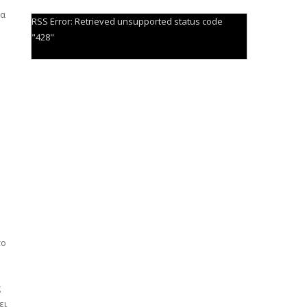
δα
RSS Error: Retrieved unsupported status code
"428"
το
ς
ει