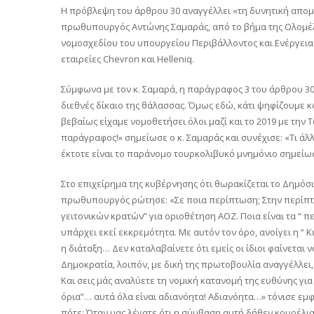
Η πρόβλεψη του άρθρου 30 αναγγέλλει «τη δυνητική απο
πρωθυπουργός Αντώνης Σαμαράς, από το βήμα της Ολομέλει
νομοσχεδίου του υπουργείου Περιβάλλοντος και Ενέργειας
εταιρείες Chevron και Helleniq.
Σύμφωνα με τον κ. Σαμαρά, η παράγραφος 3 του άρθρου 30
διεθνές δίκαιο της θάλασσας. Όμως εδώ, κάτι ψηφίζουμε 
βεβαίως είχαμε νομοθετήσει όλοι μαζί και το 2019 με την T
παράγραφος!» σημείωσε ο κ. Σαμαράς και συνέχισε: «Τι άλ
έκτοτε είναι το παράνομο τουρκολιβυκό μνημόνιο σημείωσ
Στο επιχείρημα της κυβέρνησης ότι θωρακίζεται το Δημόσιο
πρωθυπουργός ρώτησε: «Σε ποια περίπτωση; Στην περίπτω
γειτονικών κρατών” για οριοθέτηση ΑΟΖ. Ποια είναι τα “ π
υπάρχει εκεί εκκρεμότητα. Με αυτόν τον όρο, ανοίγει η “
η διάταξη… Δεν καταλαβαίνετε ότι εμείς οι ίδιοι φαίνεται
Δημοκρατία, λοιπόν, με δική της πρωτοβουλία αναγγέλλει
Και σεις μάς αναλύετε τη νομική κατανομή της ευθύνης γι
όρια”… αυτά όλα είναι αδιανόητα! Αδιανόητα…» τόνισε εμφ
πότε; Όταν μας λέγατε ότι η σύμβαση αυτή δήθεν κουρέλια