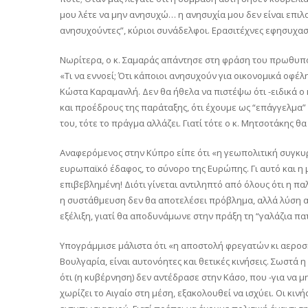
μου λέτε να μην ανησυχώ… η ανησυχία μου δεν είναι επιλο
ανησυχούντες”, κύριοι συνάδελφοι. Ερασιτέχνες εφησυχασμ
Νωρίτερα, ο κ. Σαμαράς απάντησε στη φράση του πρωθυπ
«Τι να εννοεί; Ότι κάποιοι ανησυχούν για οικονομικά οφέ
Κώστα Καραμανλή. Δεν θα ήθελα να πιστέψω ότι -ειδικά 
και προέδρους της παράταξης, ότι έχουμε ως “επάγγελμα”
του, τότε το πράγμα αλλάζει. Γιατί τότε ο κ. Μητσοτάκης θ
Αναφερόμενος στην Κύπρο είπε ότι «η γεωπολιτική συγκυρί
ευρωπαϊκό έδαφος, το σύνορο της Ευρώπης. Γι αυτό και 
επιβεβλημένη! Διότι γίνεται αντιληπτό από όλους ότι η πα
η συστάθμευση δεν θα αποτελέσει πρόβλημα, αλλά λύση απο
εξέλιξη, γιατί θα αποδυνάμωνε στην πράξη τη “γαλάζια πα
Υπογράμμισε μάλιστα ότι «η αποστολή φρεγατών κι αεροσκ
Βουλγαρία, είναι αυτονόητες και θετικές κινήσεις. Σωστά
ότι (η κυβέρνηση) δεν αντέδρασε στην Κάσο, που -για να μ
χωρίζει το Αιγαίο στη μέση, εξακολουθεί να ισχύει. Οι κι