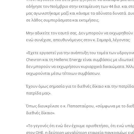
οδήγησε τον Νοέμβριο στην εκταμίευση των 44 δισ. και στ
μας αγωνιστήκαμε μαζί και κάναμε τα αδύνατα δυνατά. Δυ
σε λάθος συμπεράσματα και εκτιμήσεις.
Μην αδικείτε τον εαυτό σας. Δεν μπορούν να εκχωρηθούν 
ενώ συνέχισε, απευθυνόμενος στον κ. Σαμαρά, λέγοντας:
«Έχετε εργαστεί για την ανάπτυξη του τομέα των υδρογον
Chevron και τη Hellenic Energy είναι συμβάσεις με ιδιωτ
δεν μπορούν να εκχωρήσουν κυριαρχικά δικαιώματα. Άλλωσ
εκχωρούνται μέσω τέτοιων συμβάσεων.
Έχουν όμως σημασία για το διεθνές δίκαιο και την πατρίδ
πατρίδα μας».
Όπως διευκρίνισε ο κ. Παπασταύρου, «σύμφωνα με το διεθ
διεθνές δίκαιο».
«Το γεγονός ότι ενώ δεν έχουμε οριοθετήσει, ότι ενώ υπά
στον ΟΗΕ, η δεύτερη μεγαλύτερη εταιρεία παγκοσμίως ενέργ