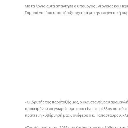
Με τα λόγια αυτά απάντησε ο υπουργός Ενέργειας και Π
Σαμαρά για όσα υποστήριξε σχετικά με την ενεργειακή σ
«Ο ιδρυτής της παράταξής μας, ο Κωνσταντίνος Καραμανλής,
προκειμένου να γνωρίζουμε ποιο είναι το μέλλον αυτού το
πράττει η κυβέρνησή μας», ανέφερε ο κ. Παπασταύρου, κλ
«Τον Αύγουστο του 2012 μου ζητήσετε να αναλάβω μία από 