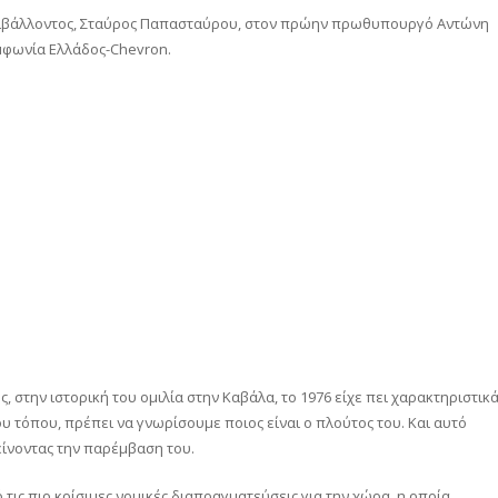
εριβάλλοντος, Σταύρος Παπασταύρου, στον πρώην πρωθυπουργό Αντώνη
υμφωνία Ελλάδος-Chevron.
 στην ιστορική του ομιλία στην Καβάλα, το 1976 είχε πει χαρακτηριστικά
υ τόπου, πρέπει να γνωρίσουμε ποιος είναι ο πλούτος του. Και αυτό
είνοντας την παρέμβαση του.
τις πιο κρίσιμες νομικές διαπραγματεύσεις για την χώρα, η οποία