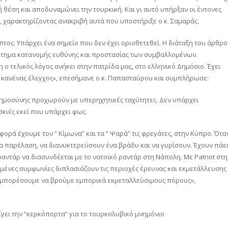
 θέση και αποδυναμώνει την τουρκική. Και γι αυτό υπήρξαν οι έντονες
, χαρακτηρίζοντας ανακριβή αυτά που υποστήριξε ο κ. Σαμαράς.
υπτος. Υπάρχει ένα σημείο που δεν έχει οριοθετεθεί. Η διάταξη του άρθρ
 ζήτημα κατανομής ευθύνης και προστασίας των συμβαλλομένων.
ο τελικός λόγος ανήκει στην πατρίδα μας, στο ελληνικό Δημόσιο. Έχει
εί κανένας έλεγχος», επεσήμανε ο κ. Παπασταύρου και συμπλήρωσε:
 νοημοσύνης προχωρούν με υπερηχητικές ταχύτητες. Δεν υπάρχει
κιές εκεί που υπάρχει φως.
ορά έχουμε τον “ Κίμωνα” και τα “ Ψαρά” τις φρεγάτες, στην Κύπρο. Ότα
μια παρέλαση, να διανυκτερεύσουν ένα βράδυ και να γυρίσουν. Έχουν πάε
 ραντάρ να διασυνδέεται με το νατοϊκό ραντάρ στη Νάπολη. Με Patriot στη
ιμένες συμφωνίες διπλασιάζουν τις περιοχές έρευνας και εκμετάλλευσης
α μπορέσουμε να βρούμε εμπορικά εκμεταλλεύσιμους πόρους»,
ίγει την “κερκόπορτα” για το τουρκολυβικό μνημόνιο