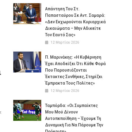
Απάντηση Του Στ.
Παπασταύρου Σε Αντ. Σαμαρά:
«Δεν Εκχωρούνται Κυριαρχικά
Δικαιώματα – Μην Αδικείτε
Τον Εαυτό Σας»
12 Μαρτίου 2026
Π. Μαρινάκης: «Η Κυβέρνηση
Έχει Αποδείξει Ότι Κάθε Φορά
ι
Που Παρουσιάζονται
Έκτακτες Συνθήκες, Στηρίζει
Έμπρακτα Τους Πολίτες»
12 Μαρτίου 2026
Ταμπόρδα: «Οι Συμπαίκτες
ε
Μου Μού Δίνουν
Αυτοπεποίθηση – Έχουμε Τη
Δυναμική Για Να Πάρουμε Την
Πρόκριση»