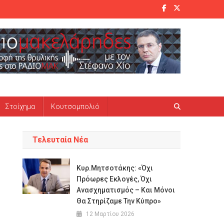
Στοίχημα
Κουτσομπολιό
Τελευταία Νέα
Κυρ.Μητσοτάκης: «Όχι
Πρόωρες Εκλογές, Όχι
Ανασχηματισμός – Και Μόνοι
Θα Στηρίζαμε Την Κύπρο»
12 Μαρτίου 2026