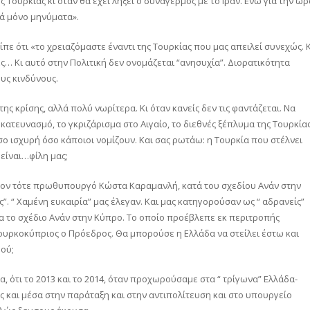
 Τουρκίας κι όταν θα έχει λήξει ο συναγερμός με το Ιράν. Ενώ για την ώρ
κά μόνο μηνύματα».
πε ότι «το χρειαζόμαστε έναντι της Τουρκίας που μας απειλεί συνεχώς. Κ
ες… Κι αυτό στην Πολιτική δεν ονομάζεται “ανησυχία”. Διορατικότητα
ους κινδύνους.
της κρίσης, αλλά πολύ νωρίτερα. Κι όταν κανείς δεν τις φαντάζεται. Να
 κατευνασμό, το γκριζάρισμα στο Αιγαίο, το διεθνές ξέπλυμα της Τουρκία
σο ισχυρή όσο κάποιοι νομίζουν. Και σας ρωτάω: η Τουρκία που στέλνει
είναι…φίλη μας;
 στον τότε πρωθυπουργό Κώστα Καραμανλή, κατά του σχεδίου Ανάν στην
”. “ Χαμένη ευκαιρία” μας έλεγαν. Και μας κατηγορούσαν ως “ αδρανείς”
ρα το σχέδιο Ανάν στην Κύπρο. Το οποίο προέβλεπε εκ περιτροπής
ουρκοκύπριος ο Πρόεδρος. Θα μπορούσε η Ελλάδα να στείλει έστω και
μού;
, ότι το 2013 και το 2014, όταν προχωρούσαμε στα “ τρίγωνα” Ελλάδα-
 και μέσα στην παράταξη και στην αντιπολίτευση και στο υπουργείο