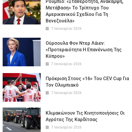
Ρούμπιο: «Σταθερότητα, Ανάκαμψη,
Μετάβαση» Το Τρίπτυχο Του
Αμερικανικού Σχεδίου Για Τη
Βενεζουέλα»
7 Ιανουαρίου 2026
Ούρσουλα Φον Ντερ Λάιεν:
«Προτεραιότητα Η Επανένωση Της
Κύπρου»
7 Ιανουαρίου 2026
Πρόκριση Στους «16» Του CEV Cup Για
Τον Ολυμπιακό
7 Ιανουαρίου 2026
Κλιμακώνουν Τις Κινητοποιήσεις Οι
Αγρότες Της Καρδίτσας
7 Ιανουαρίου 2026