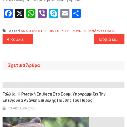
Facebook
X
WhatsApp
Viber
Skype
Email
Μοιραστεί
Tagged
ΑΝΑΚΟΙΝΩΣΗ
ΚΕΒΙΝ ΠΟΡΤΕΡ ΤΖΟΥΝΙΟΡ
Μπάσκετ
ΠΑΟΚ
Πλοήγηση
Κουλιεράκης: «Είμαστε ο ΠΑΟΚ και θέλουμε τον τίτλο!»
Ισόβια και 41 χρόνια η ποινή του Ηλία Μίχου για τον βιασμό και τη μαστροπεία- Αποφυλακίζεται η μητέρα της 12χρονης
άρθρων
Σχετικά Άρθρα
Γαλλία: Η Ρωσική Επίθεση Στο Σούμι Υπογραμμίζει Την
Επείγουσα Ανάγκη Επιβολής Παύσης Του Πυρός
13 Απριλίου 2025