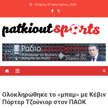
Skip
Τετάρτη, 07 Ιανουαρίου, 2026
to
content
PatKiout Sports
Ό,τι θες να μάθεις στο patkiout – Όλα τα Αθλητικά Νέα
Ολοκληρώθηκε το «μπαμ» με Κέβιν
Πόρτερ Τζούνιορ στον ΠΑΟΚ