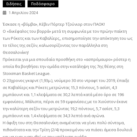
Ειδήσεις
Ποδόσφαιρο
1 Απριλίου 2024
Έσκασε η «βόμβα», Κέβιν Πόρτερ Τζούνιορ στον ΠΑΟΚ!
Ο «δικέφαλος του βορρά» μετά τη συμφωνία με τον πρώην παίκτη
των Ρόκετς και των Καβαλίερς,, επισημοποίησε την απόκτηση του ως
το τέλος της σεζόν, καλωσορίζοντας τον παράλληλα στη
Θεσσαλονίκη!
Πρόκειται για μια σπουδαία προσθήκη στο «ασπρόμαυρο» ρόστερ η
οποία θα βοηθήσει την ομάδα στην κατάληψη της 7ης θέσης στη
Stoiximan Basket League.
O 23χρονος γκαρντ (1,93μ.), νούμερο 30 στο ντραφτ του 2019, έπαιξε
σε Καβαλίερς και Ρόκετς μετρώντας 15,3 πόντους, 5 ασίστ, 4,3
ριμπάουντ και 1,1 κλεψίματα σε 30,2 λεπτά κατά μέσο όρο σε 196
εμφανίσεις. Μάλιστα, πέρσι σε 59 εμφανίσεις με το Χιούστον έκανε
την καλύτερη σεζόν του μετρώντας 19,2 πόντους, 5,7 ασίστ, 5,3
ριμπάουντ και 1,4 κλεψίματα σε 34,3 λεπτά ανά αγώνα.
H άφιξη του στη Θεσσαλονίκη αναμένεται να γίνει πολύ σύντομα,
πιθανότατα και την Τρίτη (2/4) προκειμένου να πιάσει άμεσα δουλειά
και να ενσωματωθεί με την υπόλοιπη ομάδα.