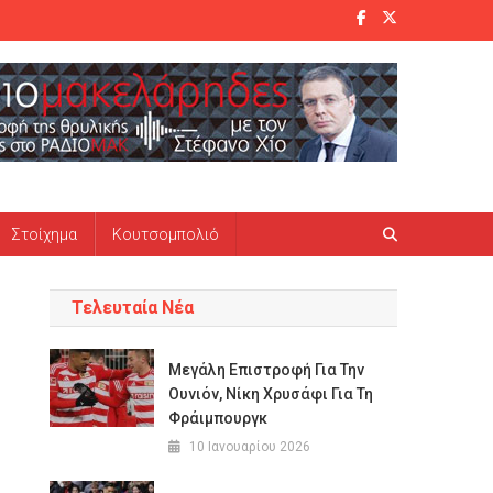
Στοίχημα
Κουτσομπολιό
Τελευταία Νέα
Μεγάλη Επιστροφή Για Την
Ουνιόν, Νίκη Χρυσάφι Για Τη
Φράιμπουργκ
10 Ιανουαρίου 2026