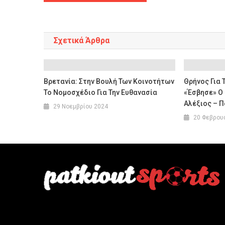
άρθρων
Σχετικά Άρθρα
Βρετανία: Στην Βουλή Των Κοινοτήτων
Θρήνος Για 
Το Νομοσχέδιο Για Την Ευθανασία
«Έσβησε» Ο
Αλέξιος – 
29 Νοεμβρίου 2024
20 Φεβρου