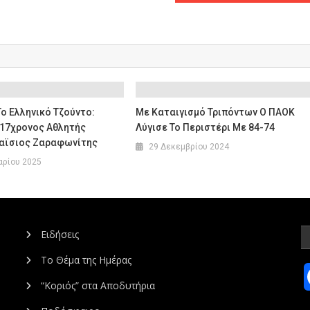
Το Ελληνικό Τζούντο:
Με Καταιγισμό Τριπόντων Ο ΠΑΟΚ
 17χρονος Αθλητής
Λύγισε Το Περιστέρι Με 84-74
Παϊσιος Ζαραφωνίτης
29 Δεκεμβρίου 2024
αρίου 2025
Ειδήσεις
Το Θέμα της Ημέρας
“Κοριός” στα Αποδυτήρια