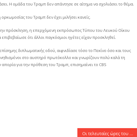
σει. Η ομάδα του Τραμπ δεν απάντησε σε αίτημα να σχολιάσει το θέμα.
 ορκωμοσίας του Τραμπ δεν έχει μιλήσει κανείς.
 στην πρόσκληση, η επερχόμενη εκπρόσωπος Τύπου του Λευκού Οίκου
ά επιβεβαίωσε ότι άλλοι παγκόσμιοι ηγέτες είχαν προσκληθεί.
 επίσημης διπλωματικής οδού, αιφνιδίασε τόσο το Πεκίνο όσο και τους
συνηθισμένοι στο αυστηρό πρωτόκολλο και γνωρίζουν πολύ καλά τη
ν απορία για την πρόθεση του Τραμπ, επισημαίνει το CBS
αστείτε
Οι τελευταίες ώρες του Άσαντ στη Συρία