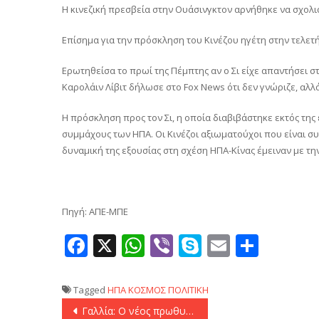
Η κινεζική πρεσβεία στην Ουάσινγκτον αρνήθηκε να σχολιά
Επίσημα για την πρόσκληση του Κινέζου ηγέτη στην τελετή
Ερωτηθείσα το πρωί της Πέμπτης αν ο Σι είχε απαντήσει
Καρολάιν Λίβιτ δήλωσε στο Fox News ότι δεν γνώριζε, αλλ
Η πρόσκληση προς τον Σι, η οποία διαβιβάστηκε εκτός της
συμμάχους των ΗΠΑ. Οι Κινέζοι αξιωματούχοι που είναι 
δυναμική της εξουσίας στη σχέση ΗΠΑ-Κίνας έμειναν με τη
Πηγή: ΑΠΕ-ΜΠΕ
Facebook
X
WhatsApp
Viber
Skype
Email
Μοιρ
Tagged
ΗΠΑ
ΚΟΣΜΟΣ
ΠΟΛΙΤΙΚΗ
Πλοήγηση
Γαλλία: Ο νέος πρωθυπουργός ορκίστηκε, η πολιτική αστάθεια παραμένει