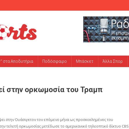
ς” στα Αποδυτήρια
Ποδόσφαιρο
Μπάσκετ
Άλλα Σπορ
τεί στην ορκωμοσία του Τραμπ
δέψει στην Ουάσιγκτον τον επόμενο μήνα ως προσκεκλημένος του
την τελετή ορκωμοσίας μετέδωσε το αμερικανικό τηλεοπτικό δίκτυο CBS